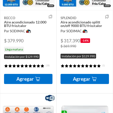
RECCO
SPLENDID
Aire acondicionado 12.000
Aire acondicionado splitt
BTU frío/calor
on/off 9000 BTU frio/calor
Por SODIMAC
Por SODIMAC
$ 379.990
$ 317.390
-14%
$ 369.990
Llega mañana
Instalación por $129.990
Instalación por $129.990
(28)
(1)
Agregar
Agregar