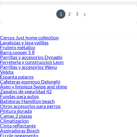
1
2
3
Cercos Just home collection
Lavalozas y lava vajillas
Frutero métalico
Barra cooper 5 8
Parrillas y accesorios Dynaglo
Ferreteria y construccion Leon
Parrillas y accesorios Wayu
Veleta
Espanta pajaros
Cafeteras espresso Delonghi
Aseo y limpieza Swipe and shine
Zapatos de seguridad 42
Fundas para autos
Batidoras Hamilton beach
Otros accesorios para perros
Pintura dorada
Camas 2 plazas
Climatizacion
Cinta reflectante
Aspiradoras Bosch
Eccole pegamento