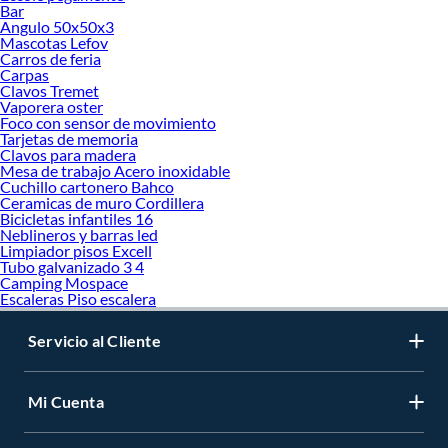
Bar
Angulo 50x50x3
Mascotas Lefov
Carros de feria
Carpas
Clavos Tremet
Vaporera oster
Foco con sensor de movimiento
Tarjetas de memoria
Clavos para madera
Mesa de trabajo Acero inoxidable
Cuchillo cartonero Bahco
Ceramicas de muro Cordillera
Bicicletas infantiles 16
Neblineros y barras led
Limpiador pisos Excell
Tubo galvanizado 3 4
Camping Mospace
Escaleras Piso escalera
Servicio al Cliente
Mi Cuenta