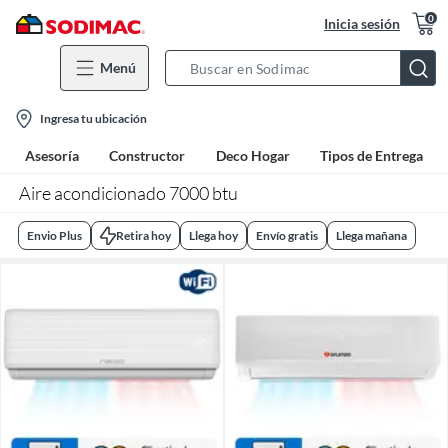
0
Inicia sesión
Menú
Search
Bar
location-
Ingresa tu ubicación
icon
Asesoría
Constructor
Deco Hogar
Tipos de Entrega
Aire acondicionado 7000 btu
Envio Plus
Retira hoy
Llega hoy
Envío gratis
Llega mañana