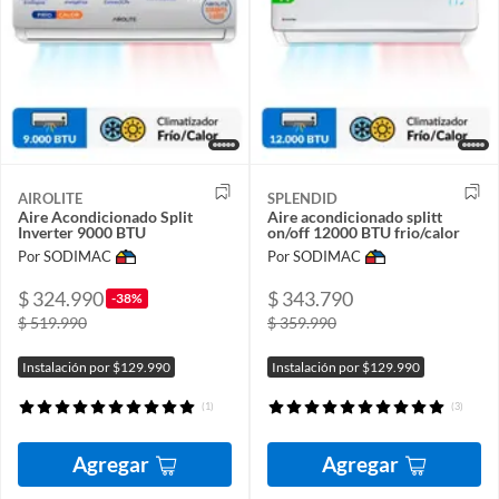
AIROLITE
SPLENDID
Aire Acondicionado Split
Aire acondicionado splitt
Inverter 9000 BTU
on/off 12000 BTU frio/calor
Por SODIMAC
Por SODIMAC
$ 324.990
$ 343.790
-38%
$ 519.990
$ 359.990
Instalación por $129.990
Instalación por $129.990
(1)
(3)
Agregar
Agregar