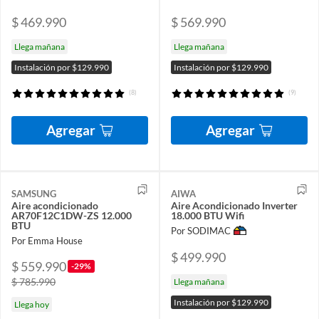
$ 469.990
$ 569.990
Llega mañana
Llega mañana
Instalación por $129.990
Instalación por $129.990
(8)
(9)
Agregar
Agregar
SAMSUNG
AIWA
Aire acondicionado
Aire Acondicionado Inverter
AR70F12C1DW-ZS 12.000
18.000 BTU Wifi
BTU
Por SODIMAC
Por Emma House
$ 499.990
$ 559.990
-29%
$ 785.990
Llega mañana
Instalación por $129.990
Llega hoy