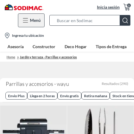
0
Inicia sesión
Menú
Search
Bar
location-
Ingresa tu ubicación
icon
Asesoría
Constructor
Deco Hogar
Tipos de Entrega
Home
Jardín y terraza - Parrillas y accesorios
Parrillas y accesorios - wayu
Resultados
(
290
)
Envio Plus
Llega en 2 horas
Envío gratis
Retira mañana
Stock en tien