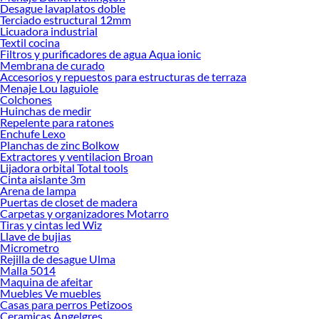
Desague lavaplatos doble
Encuentra una amplia variedad de productos de Parrillas y accesorios en
Terciado estructural 12mm
Sodimac. Encuentra todo lo necesario para tus proyectos de renovación y
Licuadora industrial
decoración. ¡Visítanos y haz tus ideas realidad!
Textil cocina
Filtros y purificadores de agua Aqua ionic
Membrana de curado
Accesorios y repuestos para estructuras de terraza
Menaje Lou laguiole
Colchones
Huinchas de medir
Repelente para ratones
Enchufe Lexo
Planchas de zinc Bolkow
Extractores y ventilacion Broan
Lijadora orbital Total tools
Cinta aislante 3m
Arena de lampa
Puertas de closet de madera
Carpetas y organizadores Motarro
Tiras y cintas led Wiz
Llave de bujias
Micrometro
Rejilla de desague Ulma
Malla 5014
Maquina de afeitar
Muebles Ve muebles
Casas para perros Petizoos
Ceramicas Angelgres