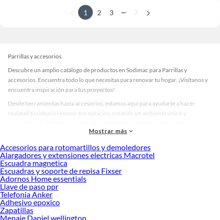
...
1
2
3
7
Parrillas y accesorios
Descubre un amplio catálogo de productos en Sodimac para Parrillas y
accesorios. Encuentra todo lo que necesitas para renovar tu hogar. ¡Visítanos y
encuentra inspiración para tus proyectos!
Desde herramientas hasta accesorios, estamos aquí para ayudarte a hacer
realidad tus ideas y renovar tus espacios, creando un ambiente único y
personalizado. Explora nuestra selección de herramientas, materiales y
Mostrar más
accesorios de calidad que te ayudarán a crear un espacio más tú.
Accesorios para rotomartillos y demoledores
Desde remodelaciones hasta proyectos de decoración, estamos aquí para hacer
Alargadores y extensiones electricas Macrotel
tus ideas realidad. ¡Visítanos y encuentra todo lo que tenemos para ofrecerte en
Escuadra magnetica
Parrillas y accesorios!
Escuadras y soporte de repisa Fixser
Adornos Home essentials
Explora la variedad de productos de Parrillas y accesorios en Sodimac
Llave de paso ppr
Telefonia Anker
Herramientas, materiales y accesorios de calidad para tus proyectos y
Adhesivo epoxico
renovación de espacios. ¡Visítanos y descubre todo lo que tenemos para
Zapatillas
ofrecerte!
Menaje Daniel wellington