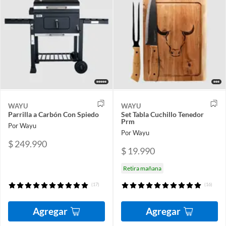
WAYU
WAYU
Parrilla a Carbón Con Spiedo
Set Tabla Cuchillo Tenedor
Prm
Por Wayu
Por Wayu
$ 249.990
$ 19.990
Retira mañana
(17)
(16)
Agregar
Agregar