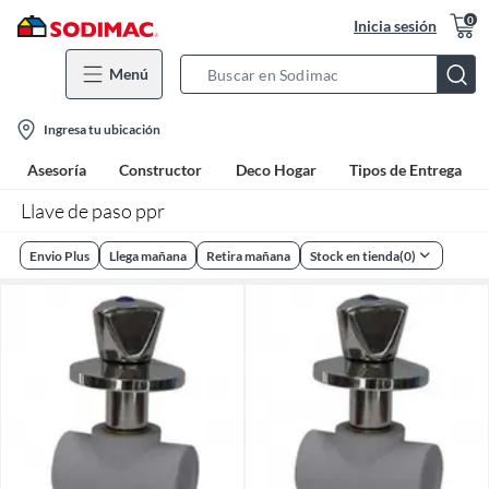
0
Inicia sesión
Menú
Search
Bar
location-
Ingresa tu ubicación
icon
Asesoría
Constructor
Deco Hogar
Tipos de Entrega
Llave de paso ppr
Envio Plus
Llega mañana
Retira mañana
Stock en tienda
(
0
)