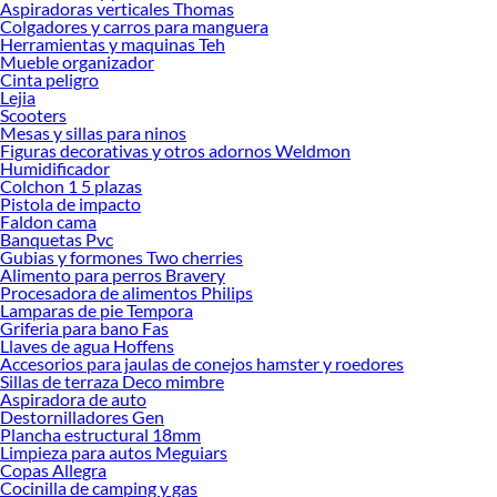
Aspiradoras verticales Thomas
Colgadores y carros para manguera
Herramientas y maquinas Teh
Mueble organizador
Cinta peligro
Lejia
Scooters
Mesas y sillas para ninos
Figuras decorativas y otros adornos Weldmon
Humidificador
Colchon 1 5 plazas
Pistola de impacto
Faldon cama
Banquetas Pvc
Gubias y formones Two cherries
Alimento para perros Bravery
Procesadora de alimentos Philips
Lamparas de pie Tempora
Griferia para bano Fas
Llaves de agua Hoffens
Accesorios para jaulas de conejos hamster y roedores
Sillas de terraza Deco mimbre
Aspiradora de auto
Destornilladores Gen
Plancha estructural 18mm
Limpieza para autos Meguiars
Copas Allegra
Cocinilla de camping y gas