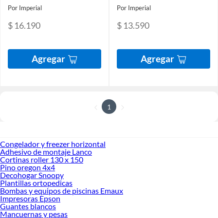
Por Imperial
Por Imperial
$ 16.190
$ 13.590
Agregar
Agregar
1
Congelador y freezer horizontal
Adhesivo de montaje Lanco
Cortinas roller 130 x 150
Pino oregon 4x4
Decohogar Snoopy
Plantillas ortopedicas
Bombas y equipos de piscinas Emaux
Impresoras Epson
Guantes blancos
Mancuernas y pesas