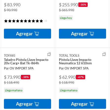
$ 83.990
$ 255.990
-30%
$ 90.990
$ 365.990
Llega hoy
(1)
Agregar
Agregar
TOYAKI
TOTAL TOOLS
Taladro Pistola Llave Impacto
Pistola Llave Impacto
20v Carg+ Bat Tk-864h
Neumatica 12 610nm
Por OV IMPORT SPA
Por OV IMPORT SPA
$ 73.990
$ 62.990
-38%
-47%
$ 118.490
$ 118.990
Llega mañana
Llega mañana
Agregar
Agregar