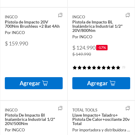
INGCO
INGCO
Pistola de Impacto 20V
Pistola de Impacto BL
700Nm Brushless +2 Bat 4Ah
Inalámbrica Industrial 1/2"
20V/800Nm
Por INGCO
Por INGCO
$ 159.990
$ 124.990
-17%
$ 149.990
(1)
Agregar
Agregar
INGCO
TOTAL TOOLS
Pistola De Impacto Bl
Llave Impacto+ Taladro+
Inalambrica Industrial 1/2"
Pistola De Calor+oscilante 20v
20V/500Nm
Total
Por INGCO
Por importadora y distribuidora ferroelectronic spa