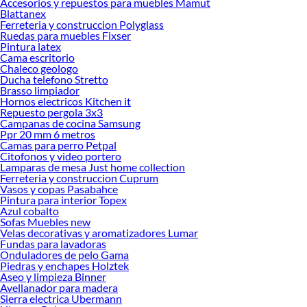
Accesorios y repuestos para muebles Mamut
Blattanex
Ferreteria y construccion Polyglass
Ruedas para muebles Fixser
Pintura latex
Cama escritorio
Chaleco geologo
Ducha telefono Stretto
Brasso limpiador
Hornos electricos Kitchen it
Repuesto pergola 3x3
Campanas de cocina Samsung
Ppr 20 mm 6 metros
Camas para perro Petpal
Citofonos y video portero
Lamparas de mesa Just home collection
Ferreteria y construccion Cuprum
Vasos y copas Pasabahce
Pintura para interior Topex
Azul cobalto
Sofas Muebles new
Velas decorativas y aromatizadores Lumar
Fundas para lavadoras
Onduladores de pelo Gama
Piedras y enchapes Holztek
Aseo y limpieza Binner
Avellanador para madera
Sierra electrica Ubermann