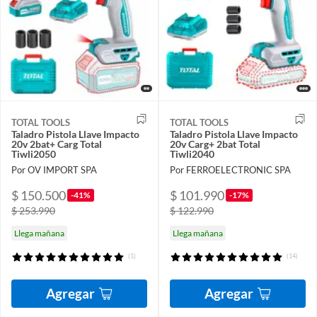
TOTAL TOOLS
TOTAL TOOLS
Taladro Pistola Llave Impacto
Taladro Pistola Llave Impacto
20v 2bat+ Carg Total
20v Carg+ 2bat Total
Tiwli2050
Tiwli2040
Por OV IMPORT SPA
Por FERROELECTRONIC SPA
$ 150.500
$ 101.990
-41%
-17%
$ 253.990
$ 122.990
Llega mañana
Llega mañana
(1)
(14)
Agregar
Agregar