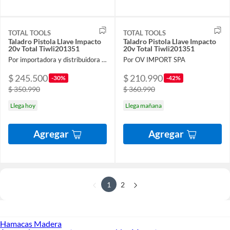
TOTAL TOOLS
TOTAL TOOLS
Taladro Pistola Llave Impacto
Taladro Pistola Llave Impacto
20v Total Tiwli201351
20v Total Tiwli201351
Por importadora y distribuidora ferroelectronic spa
Por OV IMPORT SPA
$ 245.500
$ 210.990
-30%
-42%
$ 350.990
$ 360.990
Llega hoy
Llega mañana
Agregar
Agregar
1
2
Hamacas Madera