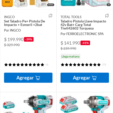
INGCO
TOTAL TOOLS
Set Taladro Pe+ Pistola De
Taladro Pistola Llave Impacto
Impacto + Esmeril +2bat
42v Bat+ Carg Total
Tiwli42602 Turquesa
Por INGCO
Por FERROELECTRONIC SPA
$ 199.990
-39%
$ 141.990
-41%
$ 329.990
$ 239.990
Llega mañana
(6)
(13)
Agregar
Agregar