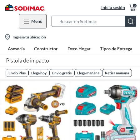
0
Inicia sesión
Menú
Search
Bar
location-
Ingresa tu ubicación
icon
Asesoría
Constructor
Deco Hogar
Tipos de Entrega
Pistola de impacto
Envio Plus
Llega hoy
Envío gratis
Llega mañana
Retira mañana