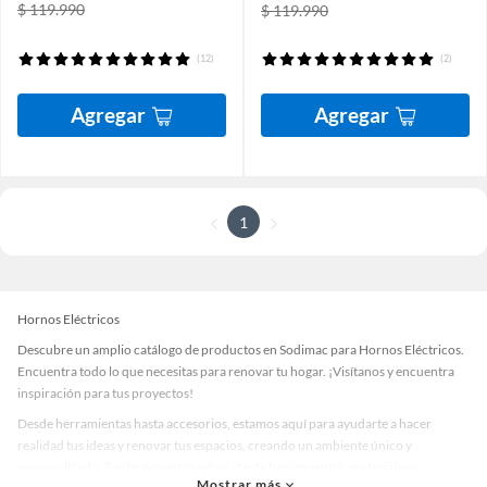
$ 119.990
$ 119.990
(12)
(2)
Agregar
Agregar
1
Hornos Eléctricos
Descubre un amplio catálogo de productos en Sodimac para Hornos Eléctricos.
Encuentra todo lo que necesitas para renovar tu hogar. ¡Visítanos y encuentra
inspiración para tus proyectos!
Desde herramientas hasta accesorios, estamos aquí para ayudarte a hacer
realidad tus ideas y renovar tus espacios, creando un ambiente único y
personalizado. Explora nuestra selección de herramientas, materiales y
Mostrar más