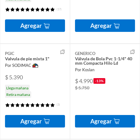
(17)
Agregar
Agregar
PGIC
GENERICO
Valvula de pie mixta 1"
Válvula de Bola Pvc 1-1/4" 40
mm Compacta Hilo Ld
Por SODIMAC
Por Koslan
$ 5.390
$ 4.990
-13%
$ 5.750
Llega mañana
Retira mañana
(3)
Agregar
Agregar