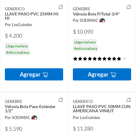
GENERICO
GENEBRE
LLAVE PASO PVC 25MM HI-
Válvula Bola P/Total 3/4"
HI
Por SODIMAC
Por LosGuindos
$ 10.090
$ 4.200
Llega mañana
Llega mañana
Retira mañana
Retira mañana
(9)
Agregar
Agregar
GENEBRE
GENERICO
Válvula Bola Paso Estándar
LLAVE PASO PVC 50MM CUN
1/2"
AMERICANA VINILIT
Por SODIMAC
Por LosGuindos
$ 11.280
$ 5.590