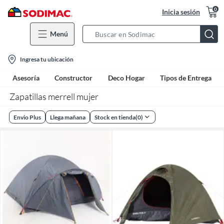
0
Inicia sesión
Menú
Search
Bar
location-
Ingresa tu ubicación
icon
Asesoría
Constructor
Deco Hogar
Tipos de Entrega
Zapatillas merrell mujer
Envio Plus
Llega mañana
Stock en tienda
(
0
)