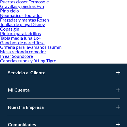
Puertas closet Termosole
Gravillas y piedras Fvh
Pino cielo
Neumaticos Tourador
Frazadas y mantas Rosen
Toallas de playa Disney
Copas gin
Pintura para ladrillos
Tabla media luna 1x4
Ganchos de pared Tesa
Griferia para lavamanos Taumm
Mesa redonda comedor
In ear Soundcore
Canerias tubos y fitting Tigre
Servicio al Cliente
Mi Cuenta
Nuestra Empresa
Comunidades