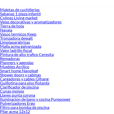
Maletas de cuchillerias
Sabanas 1 plaza infantil
Cojines Living market
Velas decorativas y aromatizadores
Tierra de hoja
Navaja
Vasos termicos Keep
Tronzadora dewalt
Limpiaparabrisas
Malla acma galvanizada
Valor ladrillo fiscal
Pintura de alto trafico Ceresita
Remadoras
Planners y agendas
Muebles Acrílico
Smart home Nanoleaf
Shower doors y cabinas
Cargadores y cables Qihang
Guillotina para piso flotante
Clarificador de piscina
Cunas moises
Llaves punta corona
Iluminacion de bano y cocina Purepower
Pulverizadores Ergo
Filtro para bomba de piscina
Pilar acma 12x12