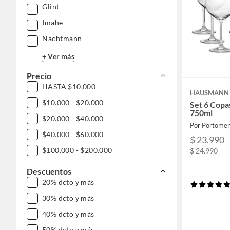
Glint
Imahe
Nachtmann
+ Ver más
Precio
HASTA $10.000
HAUSMANN
$10.000 - $20.000
Set 6 Copas
750ml
$20.000 - $40.000
Por Portomen
$40.000 - $60.000
$ 23.990
$100.000 - $200.000
$ 24.990
Descuentos
20% dcto y más
30% dcto y más
40% dcto y más
50% dcto y más