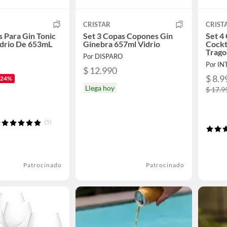
CRISTAR
CRIST
s Para Gin Tonic
Set 3 Copas Copones Gin
Set 4
idrio De 653mL
Ginebra 657ml Vidrio
Cockt
Trago
Por DISPARO
Por I
$ 12.990
$ 8.9
-24%
Llega hoy
$ 17.9
(5)
Patrocinado
Patrocinado