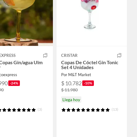
EXPRESS
CRISTAR
 Copas Gin/agua Ulm
Copas De Cóctel Gin Tonic
r
Set 4 Unidades
coexpress
Por M&T Market
990
$ 10.782
-24%
-10%
90
$ 11.980
Llega hoy
(3)
(13)