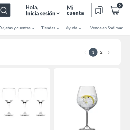
0
Hola
,
Mi
cuenta
Inicia sesión
Tarjetas y cuentas
Tiendas
Ayuda
Vende en Sodimac
1
2