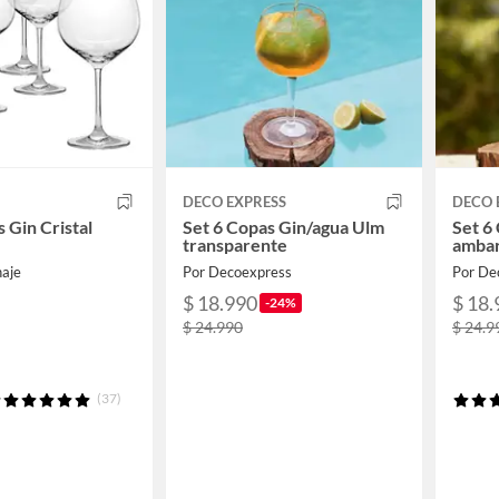
DECO EXPRESS
DECO 
 Gin Cristal
Set 6 Copas Gin/agua Ulm
Set 6
transparente
amba
aje
Por Decoexpress
Por De
$ 18.990
$ 18.
-24%
$ 24.990
$ 24.9
(37)