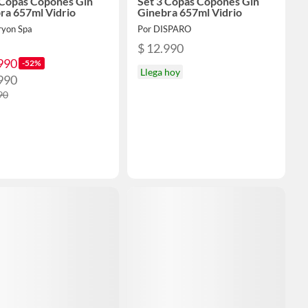
 Copas Copones Gin
Set 3 Copas Copones Gin
ra 657ml Vidrio
Ginebra 657ml Vidrio
ryon Spa
Por DISPARO
$ 12.990
990
-52%
Llega hoy
990
90