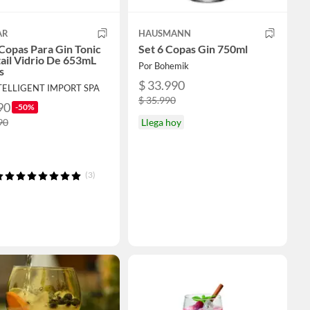
AR
HAUSMANN
 Copas Para Gin Tonic
Set 6 Copas Gin 750ml
ail Vidrio De 653mL
Por Bohemik
s
$ 33.990
NTELLIGENT IMPORT SPA
$ 35.990
90
-50%
90
Llega hoy
(3)