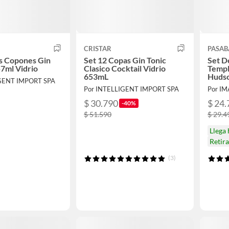
CRISTAR
PASAB
s Copones Gin
Set 12 Copas Gin Tonic
Set D
7ml Vidrio
Clasico Cocktail Vidrio
Templ
653mL
Huds
IGENT IMPORT SPA
Por INTELLIGENT IMPORT SPA
Por I
$ 30.790
$ 24.
-40%
$ 51.590
$ 29.4
Llega
Retir
(3)