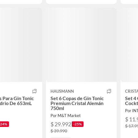
HAUSMANN
CRIST
s Para Gin Tonic
Set 6 Copas de Gin Tonic
Set 4
idrio De 653mL
Premium Cristal Alemán
Cockt
750ml
Por I
Por M&T Market
$ 11.
$ 29.992
-24%
-25%
$ 17.9
$ 39.990