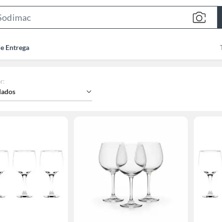
Search
Bar
de Entrega
r
:
ados