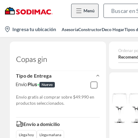
Menú
location-
Ingresa tu ubicación
Asesoría
Constructor
Deco Hogar
Tipos 
icon
Ordenar po
Recomend
Copas gin
Tipo de Entrega
Nuevo
Envío gratis al comprar sobre $49.990 en
productos seleccionados.
Envío a domicilio
Llega hoy
Llega mañana