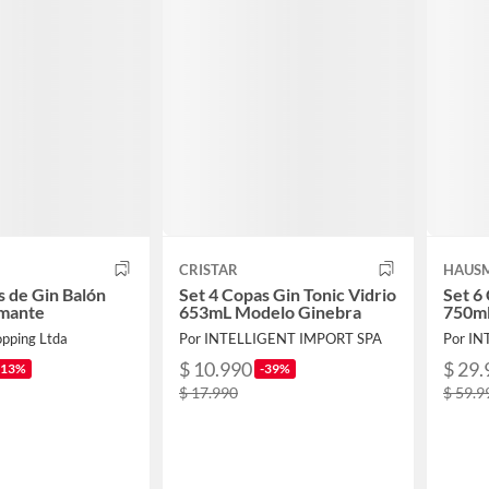
CRISTAR
HAUS
s de Gin Balón
Set 4 Copas Gin Tonic Vidrio
Set 6
amante
653mL Modelo Ginebra
750mL
opping Ltda
Por INTELLIGENT IMPORT SPA
Por I
$ 10.990
$ 29.
-13%
-39%
$ 17.990
$ 59.9