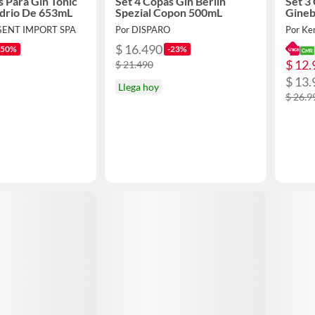
s Para Gin Tonic
Set 4 Copas Gin Berlin
Set 3
idrio De 653mL
Spezial Copon 500mL
Gineb
IGENT IMPORT SPA
Por DISPARO
Por Ke
$ 16.490
-50%
-23%
$ 12.
$ 21.490
$ 13.
Llega hoy
$ 26.9