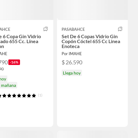
AHCE
PASABAHCE
e 6 Copa Gin Vidrio
Set De 6 Copas Vidrio Gin
ado 655 Cc. Línea
Copón Cóctel 655 Cc Linea
on
Enoteca
MAHE
Por IMAHE
790
$ 26.590
-16%
90
Llega hoy
 hoy
a mañana
(1)