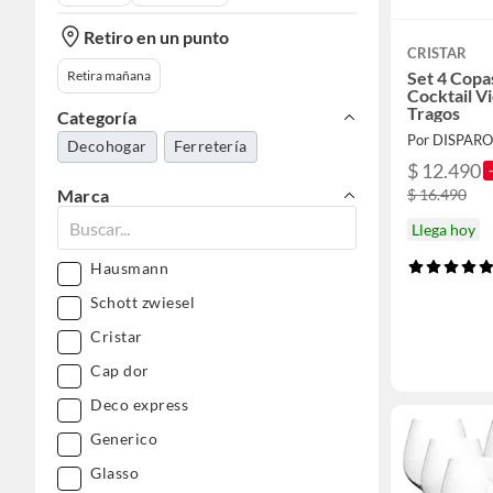
Retiro en un punto
CRISTAR
Retira mañana
Set 4 Copa
Cocktail V
Tragos
Categoría
Por DISPARO
Decohogar
Ferretería
$ 12.490
Marca
$ 16.490
Llega hoy
Hausmann
Schott zwiesel
Cristar
Cap dor
Deco express
Generico
Glasso