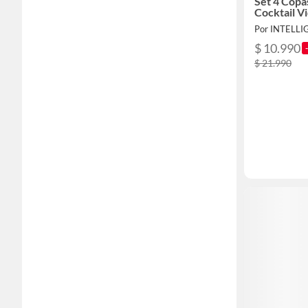
Set 4 Copa
Cocktail V
Por INTELL
$ 10.990
$ 21.990