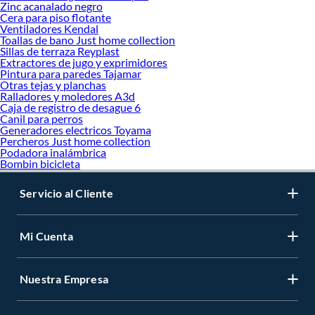
Zinc acanalado negro
Cera para piso flotante
Ventiladores Kendal
Toallas de bano Just home collection
Sillas de terraza Reyplast
Extractores de jugo y exprimidores
Pintura para paredes Tajamar
Otras tejas y planchas
Ralladores y moledores A3d
Caja de registro de desague 6
Canil para perros
Generadores electricos Toyama
Percheros Just home collection
Podadora inalámbrica
Bombin bicicleta
Servicio al Cliente
Mi Cuenta
Nuestra Empresa