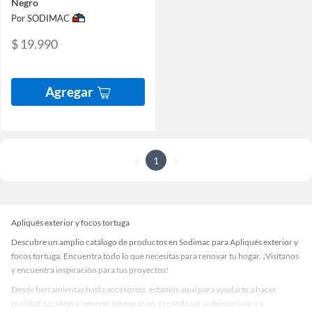
Negro
Por SODIMAC
$ 19.990
Agregar
1
Apliqués exterior y focos tortuga
Descubre un amplio catálogo de productos en Sodimac para Apliqués exterior y
focos tortuga. Encuentra todo lo que necesitas para renovar tu hogar. ¡Visítanos
y encuentra inspiración para tus proyectos!
Desde herramientas hasta accesorios, estamos aquí para ayudarte a hacer
realidad tus ideas y renovar tus espacios, creando un ambiente único y