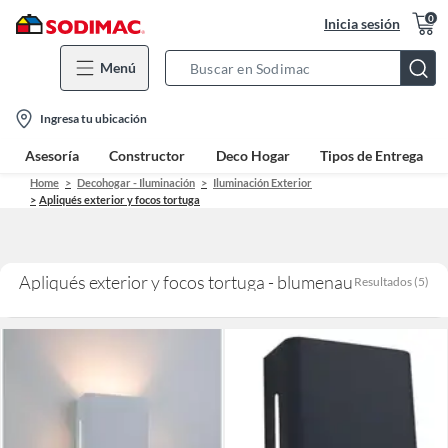
0
Inicia sesión
Menú
Search
Bar
location-
Ingresa tu ubicación
icon
Asesoría
Constructor
Deco Hogar
Tipos de Entrega
Home
Decohogar - Iluminación
Iluminación Exterior
Apliqués exterior y focos tortuga
Apliqués exterior y focos tortuga - blumenau
Resultados
(
5
)