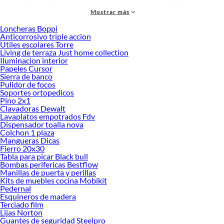
personalizado. Explora nuestra selección de herramientas, materiales y
Mostrar más
accesorios de calidad que te ayudarán a crear un espacio más tú.
Loncheras Boppi
Desde remodelaciones hasta proyectos de decoración, estamos aquí para hacer
Anticorrosivo triple accion
tus ideas realidad. ¡Visítanos y encuentra todo lo que tenemos para ofrecerte en
Utiles escolares Torre
Apliqués exterior y focos tortuga!
Living de terraza Just home collection
Iluminacion interior
Explora la variedad de productos de Apliqués exterior y focos tortuga
Papeles Cursor
en Sodimac
Sierra de banco
Pulidor de focos
Herramientas, materiales y accesorios de calidad para tus proyectos y
Soportes ortopedicos
renovación de espacios. ¡Visítanos y descubre todo lo que tenemos para
Pino 2x1
ofrecerte!
Clavadoras Dewalt
Lavaplatos empotrados Fdv
Encuentra una amplia variedad de productos de Apliqués exterior y focos
Dispensador toalla nova
tortuga en Sodimac. Encuentra todo lo necesario para tus proyectos de
Colchon 1 plaza
Mangueras Dicas
renovación y decoración. ¡Visítanos y haz tus ideas realidad!
Fierro 20x30
Tabla para picar Black bull
Bombas perifericas Bestflow
Manillas de puerta y perillas
Kits de muebles cocina Mobikit
Pedernal
Esquineros de madera
Terciado film
Lijas Norton
Guantes de seguridad Steelpro