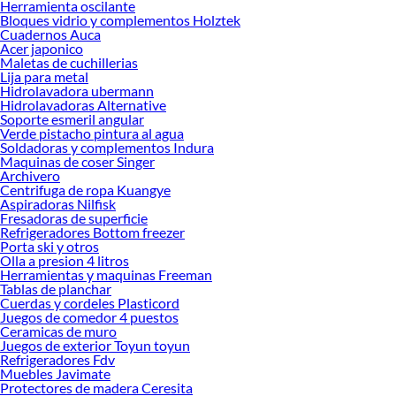
Herramienta oscilante
Bloques vidrio y complementos Holztek
Cuadernos Auca
Acer japonico
Maletas de cuchillerias
Lija para metal
Hidrolavadora ubermann
Hidrolavadoras Alternative
Soporte esmeril angular
Verde pistacho pintura al agua
Soldadoras y complementos Indura
Maquinas de coser Singer
Archivero
Centrifuga de ropa Kuangye
Aspiradoras Nilfisk
Fresadoras de superficie
Refrigeradores Bottom freezer
Porta ski y otros
Olla a presion 4 litros
Herramientas y maquinas Freeman
Tablas de planchar
Cuerdas y cordeles Plasticord
Juegos de comedor 4 puestos
Ceramicas de muro
Juegos de exterior Toyun toyun
Refrigeradores Fdv
Muebles Javimate
Protectores de madera Ceresita