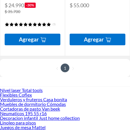
$ 24.990
$ 55.000
-30%
$ 35.700
(5)
Agregar
Agregar
1
Nivel laser Total tools
Flexibles Coflex
Verduleros y fruteros Casa bonita
Muebles de dormitorio Cómodas
Cortadoras de pasto Van beek
Neumaticos 195 55 r16
Decoracion infantil Just home collection
Linoleo para pisos
Juegos de mesa Mattel