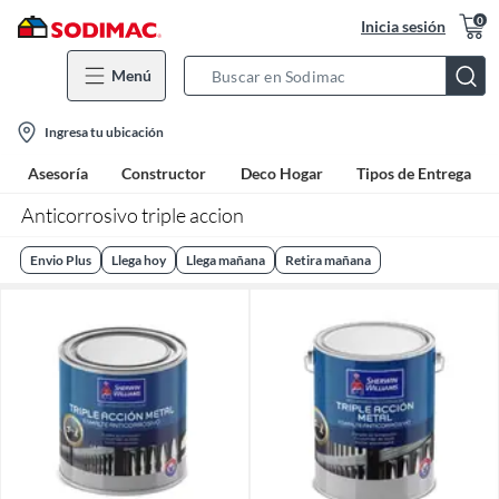
0
Inicia sesión
Menú
Search
Bar
location-
Ingresa tu ubicación
icon
Asesoría
Constructor
Deco Hogar
Tipos de Entrega
Anticorrosivo triple accion
Envio Plus
Llega hoy
Llega mañana
Retira mañana