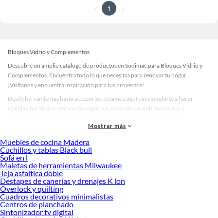
1
Bloques Vidrio y Complementos
Descubre un amplio catálogo de productos en Sodimac para Bloques Vidrio y
Complementos. Encuentra todo lo que necesitas para renovar tu hogar.
¡Visítanos y encuentra inspiración para tus proyectos!
Desde herramientas hasta accesorios, estamos aquí para ayudarte a hacer
realidad tus ideas y renovar tus espacios, creando un ambiente único y
personalizado. Explora nuestra selección de herramientas, materiales y
Mostrar más
accesorios de calidad que te ayudarán a crear un espacio más tú.
Muebles de cocina Madera
Desde remodelaciones hasta proyectos de decoración, estamos aquí para hacer
Cuchillos y tablas Black bull
tus ideas realidad. ¡Visítanos y encuentra todo lo que tenemos para ofrecerte en
Sofá en l
Bloques Vidrio y Complementos!
Maletas de herramientas Milwaukee
Teja asfaltica doble
Explora la variedad de productos de Bloques Vidrio y Complementos en
Destapes de canerias y drenajes K lon
Sodimac
Overlock y quilting
Cuadros decorativos minimalistas
Herramientas, materiales y accesorios de calidad para tus proyectos y
Centros de planchado
renovación de espacios. ¡Visítanos y descubre todo lo que tenemos para
Sintonizador tv digital
ofrecerte!