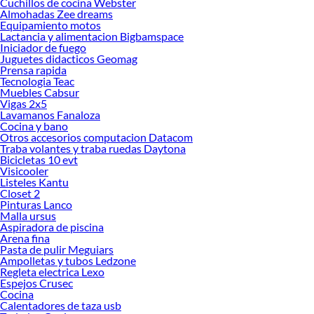
Cuchillos de cocina Webster
Almohadas Zee dreams
Encuentra una amplia variedad de productos de Bloques Vidrio y
Equipamiento motos
Complementos en Sodimac. Encuentra todo lo necesario para tus proyectos de
Lactancia y alimentacion Bigbamspace
Iniciador de fuego
renovación y decoración. ¡Visítanos y haz tus ideas realidad!
Juguetes didacticos Geomag
Prensa rapida
Tecnologia Teac
Muebles Cabsur
Vigas 2x5
Lavamanos Fanaloza
Cocina y bano
Otros accesorios computacion Datacom
Traba volantes y traba ruedas Daytona
Bicicletas 10 evt
Visicooler
Listeles Kantu
Closet 2
Pinturas Lanco
Malla ursus
Aspiradora de piscina
Arena fina
Pasta de pulir Meguiars
Ampolletas y tubos Ledzone
Regleta electrica Lexo
Espejos Crusec
Cocina
Calentadores de taza usb