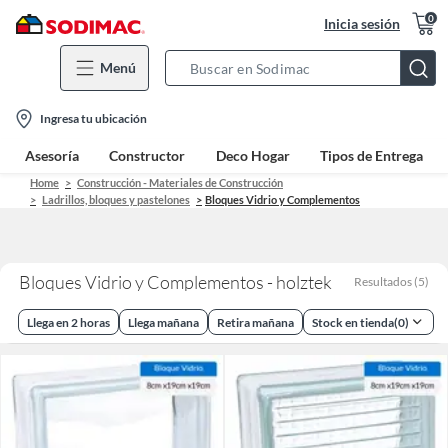
0
Inicia sesión
Menú
Search
Bar
location-
Ingresa tu ubicación
icon
Asesoría
Constructor
Deco Hogar
Tipos de Entrega
Home
Construcción - Materiales de Construcción
Ladrillos, bloques y pastelones
Bloques Vidrio y Complementos
Bloques Vidrio y Complementos - holztek
Resultados
(
5
)
Llega en 2 horas
Llega mañana
Retira mañana
Stock en tienda
(
0
)