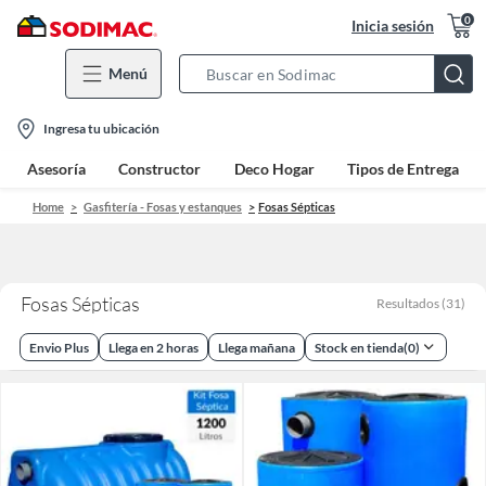
0
Inicia sesión
Menú
Search
Bar
location-
Ingresa tu ubicación
icon
Asesoría
Constructor
Deco Hogar
Tipos de Entrega
Home
Gasfitería - Fosas y estanques
Fosas Sépticas
Fosas Sépticas
Resultados
(
31
)
Envio Plus
Llega en 2 horas
Llega mañana
Stock en tienda
(
0
)