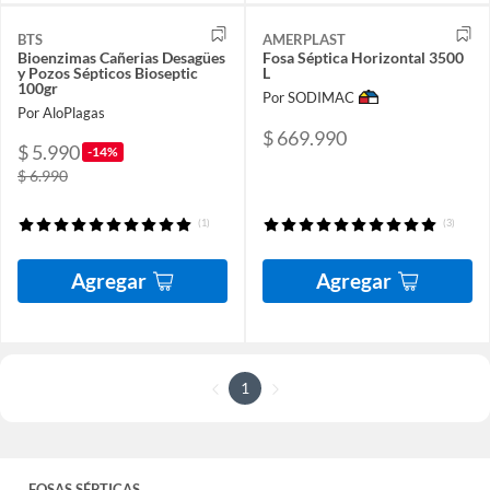
BTS
AMERPLAST
Bioenzimas Cañerias Desagües
Fosa Séptica Horizontal 3500
y Pozos Sépticos Bioseptic
L
100gr
Por SODIMAC
Por AloPlagas
$ 669.990
$ 5.990
-14%
$ 6.990
(1)
(3)
Agregar
Agregar
1
FOSAS SÉPTICAS