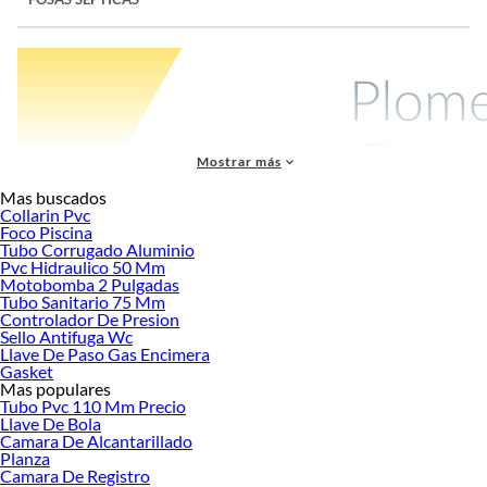
Mostrar más
Mas buscados
Collarin Pvc
Foco Piscina
Tubo Corrugado Aluminio
Una fosa séptica es un sistema para tratar aguas residuales domésticas en lugares
Pvc Hidraulico 50 Mm
sin conexión a alcantarillado, como parcelas, viviendas rurales o proyectos
Motobomba 2 Pulgadas
aislados. Su función principal es separar y decantar residuos de aguas grises y
Tubo Sanitario 75 Mm
negras antes de su disposición final, ayudando a un manejo sanitario más seguro
Controlador De Presion
Sello Antifuga Wc
y eficiente.
Llave De Paso Gas Encimera
Resumen rápido
Gasket
Mas populares
Capacidades disponibles: 1200 L, 2400 L, 2800 L, 3500 L y hasta 6500 L.
Tubo Pvc 110 Mm Precio
Marca principal destacada: Amerplast.
Llave De Bola
Tipos de productos: fosas sépticas tricapa, fosas sépticas horizontales, kits
Camara De Alcantarillado
completos y plantas de tratamiento.
Planza
Camara De Registro
Accesorios relacionados: cámaras desgrasadoras, cámaras de inspección,