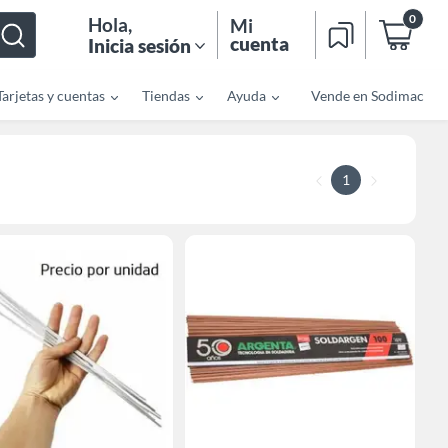
0
Hola
,
Mi
cuenta
Inicia sesión
Tarjetas y cuentas
Tiendas
Ayuda
Vende en Sodimac
1