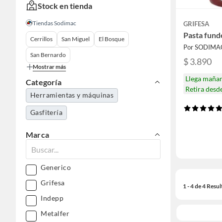
Stock en tienda
Tiendas Sodimac
GRIFESA
Pasta fund
Cerrillos
San Miguel
El Bosque
Por SODIMA
San Bernardo
$ 3.890
Mostrar más
Llega maña
Categoría
Retira desd
Herramientas y máquinas
Gasfitería
Marca
Generico
Grifesa
1 - 4 de 4 Resu
Indepp
Metalfer