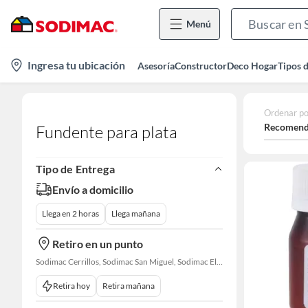
Menú
location-
Ingresa tu ubicación
Asesoría
Constructor
Deco Hogar
Tipos 
icon
Ordenar po
Recomend
Fundente para plata
Tipo de Entrega
Envío a domicilio
Llega en 2 horas
Llega mañana
Retiro en un punto
Sodimac Cerrillos, Sodimac San Miguel, Sodimac El Bosque, Sodimac San Bernardo, Constructor Cantagallo, Sodimac Talagante, Sodimac San Fernando
Retira hoy
Retira mañana