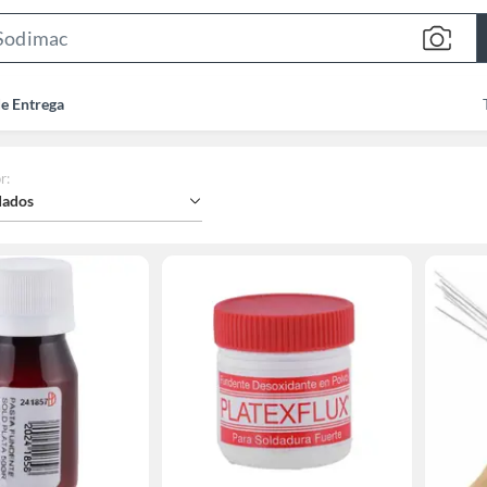
Search
Bar
de Entrega
r
:
ados