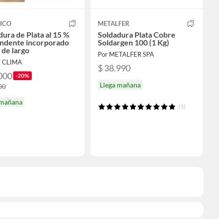
ICO
METALFER
dura de Plata al 15 %
Soldadura Plata Cobre
undente incorporado
Soldargen 100 (1 Kg)
 de largo
Por METALFER SPA
T CLIMA
$ 38.990
000
-20%
Llega mañana
00
 mañana
(1)