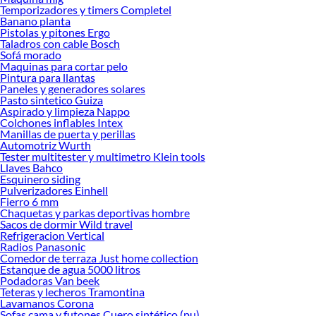
Temporizadores y timers Completel
Banano planta
Pistolas y pitones Ergo
Taladros con cable Bosch
Sofá morado
Maquinas para cortar pelo
Pintura para llantas
Paneles y generadores solares
Pasto sintetico Guiza
Aspirado y limpieza Nappo
Colchones inflables Intex
Manillas de puerta y perillas
Automotriz Wurth
Tester multitester y multimetro Klein tools
Llaves Bahco
Esquinero siding
Pulverizadores Einhell
Fierro 6 mm
Chaquetas y parkas deportivas hombre
Sacos de dormir Wild travel
Refrigeracion Vertical
Radios Panasonic
Comedor de terraza Just home collection
Estanque de agua 5000 litros
Podadoras Van beek
Teteras y lecheros Tramontina
Lavamanos Corona
Sofas cama y futones Cuero sintético (pu)