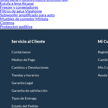
Estufa a lena Alcazar
Freezer y congeladores
Filtros de agua Vigahome
Subwoofer amplificado para auto
Muebles de comedor Mirkela
Cisterna
Proteccion auditiva
Servicio al Cliente
Mi C
Contáctanos
Regist
Medios de Pago
Cambi
Cambios y Devoluciones
Mis C
Tiendas y horarios
Ayuda
Garantía Legal
Garantía de satisfacción
Tipos de Entrega
Estado del Pedido