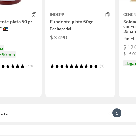
INDEPP
GENER
ente plata 50 gr
Fundente plata 50gr
Solda
sin F
C
Por Imperial
25 cm
$ 3.490
Por M
$ 12.
na
$ 15.0
e 90 min
Llega
(13)
(1)
1
ltados