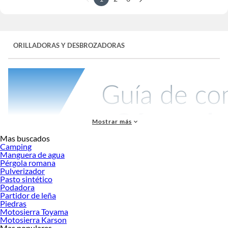
ORILLADORAS Y DESBROZADORAS
Mostrar más
Mas buscados
Camping
Manguera de agua
Pérgola romana
Las desbrozadoras y orilladoras son herramientas esenciales para mantener tu
Pulverizador
jardín y exteriores en perfecto estado. Estas máquinas permiten deshacerse de la
Pasto sintético
maleza, cuidar los bordes de caminos y jardines, y ofrecer un acabado pulido a
Podadora
áreas verdes. A continuación, exploramos los tipos de desbrozadoras y
Partidor de leña
Piedras
orilladoras, así como sus características clave, para ayudarte a elegir la mejor
Motosierra Toyama
opción para tus necesidades de mantenimiento de espacios exteriores.
Motosierra Karson
Mas populares
Antes de comprar, considera la superficie de tu terreno, el tipo de vegetación y la