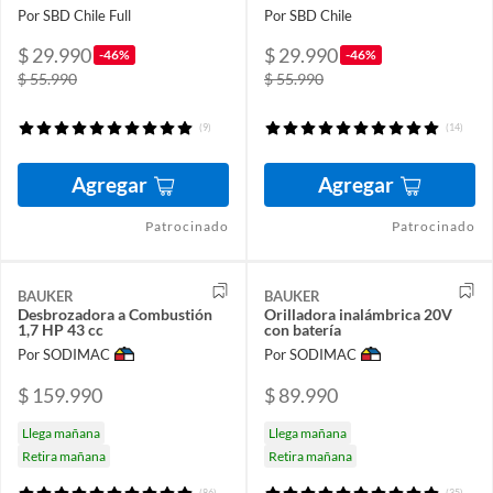
Por SBD Chile Full
Por SBD Chile
$ 29.990
$ 29.990
-46%
-46%
$ 55.990
$ 55.990
(9)
(14)
Agregar
Agregar
Patrocinado
Patrocinado
BAUKER
BAUKER
Desbrozadora a Combustión
Orilladora inalámbrica 20V
1,7 HP 43 cc
con batería
Por SODIMAC
Por SODIMAC
$ 159.990
$ 89.990
Llega mañana
Llega mañana
Retira mañana
Retira mañana
(86)
(35)