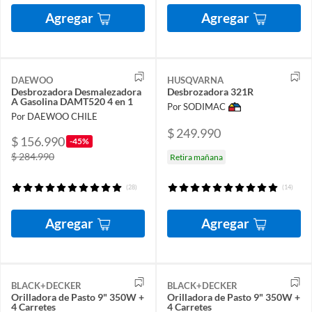
Agregar
Agregar
DAEWOO
HUSQVARNA
Desbrozadora Desmalezadora
Desbrozadora 321R
A Gasolina DAMT520 4 en 1
Por SODIMAC
Por DAEWOO CHILE
$ 249.990
$ 156.990
-45%
$ 284.990
Retira mañana
(28)
(14)
Agregar
Agregar
BLACK+DECKER
BLACK+DECKER
Orilladora de Pasto 9" 350W +
Orilladora de Pasto 9" 350W +
4 Carretes
4 Carretes