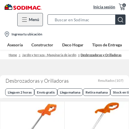
0
Inicia sesión
Menú
Search
Bar
location-
Ingresa tu ubicación
icon
Asesoría
Constructor
Deco Hogar
Tipos de Entrega
Home
Jardín y terraza - Maquinaria de jardín
Desbrozadoras y Orilladoras
Desbrozadoras y Orilladoras
Resultados
(
107
)
Llega en 2 horas
Envío gratis
Llega mañana
Retira mañana
Stock en t