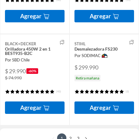
Agregar
Agregar
BLACK+DECKER
STIHL
Orilladora 450W 2 en 1
Desmalezadora FS230
BEST935-B2C
Por SODIMAC
Por SBD Chile
$ 299.990
$ 29.990
-60%
$ 74.990
Retira mañana
(46)
(6)
Agregar
Agregar
1
2
3