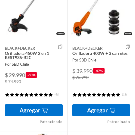
BLACK+DECKER
BLACK+DECKER
Orilladora 450W 2 en 1
Orilladora 400W + 3 carretes
BEST935-B2C
Por SBD Chile
Por SBD Chile
$ 39.990
-47%
$ 29.990
-60%
$ 75.990
$ 74.990
(46)
(13)
Agregar
Agregar
Patrocinado
Patrocinado