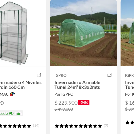
IGPRO
IGP
vernadero 4 Niveles
Invernadero Armable
Inv
rdín 160 Cm
Tunel 24m² 8x3x2mts
Tun
IMAC
Por IGPRO
Por 
$ 229.900
$ 1
90
-54%
$ 499.000
$ 39
desde 90 min
(19)
(7)