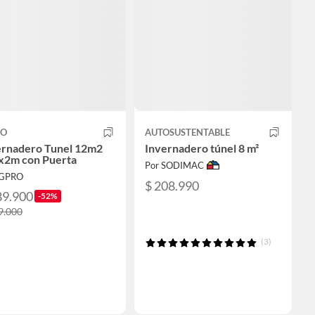
RO
AUTOSUSTENTABLE
ernadero Tunel 12m2
Invernadero túnel 8 m²
x2m con Puerta
Por SODIMAC
IGPRO
$ 208.990
89.900
-52%
9.000
(3)