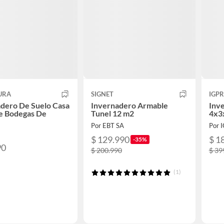
URA
SIGNET
IGP
dero De Suelo Casa
Invernadero Armable
Inv
e Bodegas De
Tunel 12 m2
4x3
Por EBT SA
Por 
$ 129.990
$ 1
-35%
90
$ 200.990
$ 39
(1)