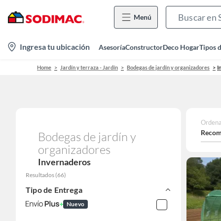
Menú
location-
Ingresa tu ubicación
Asesoría
Constructor
Deco Hogar
Tipos 
icon
Home
Jardín y terraza - Jardín
Bodegas de jardín y organizadores
I
Ordena
Recom
Bodegas de jardín y
organizadores
Invernaderos
Resultados
(
66
)
Tipo de Entrega
Nuevo