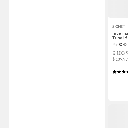
SIGNET
Invern
Tunel 
Por SOD
$ 103.
$ 139.9