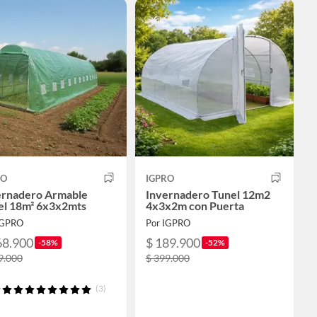
RO
IGPRO
ernadero Armable
Invernadero Tunel 12m2
el 18m² 6x3x2mts
4x3x2m con Puerta
IGPRO
Por IGPRO
68.900
$ 189.900
-58%
-52%
9.000
$ 399.000
(3)