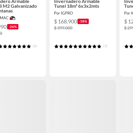
adero Armable
Invernadero Armable
Inv
8 M2 Galvanizado
Tunel 18m² 6x3x2mts
Tun
ntanas
Por IGPRO
Por 
IMAC
$ 168.900
$ 1
-58%
990
-26%
$ 399.000
$ 29
90
(6)
(3)