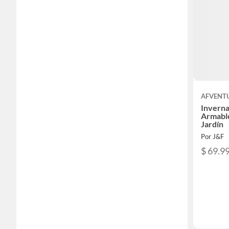
AFVENT
Inverna
Armabl
Jardín
Por J&F
$ 69.9