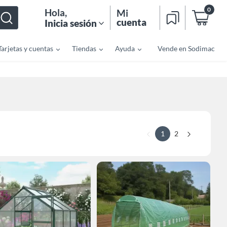
0
Hola
,
Mi
cuenta
Inicia sesión
Tarjetas y cuentas
Tiendas
Ayuda
Vende en Sodimac
1
2