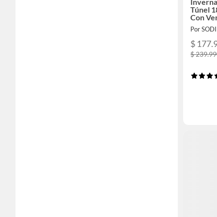
Invern
Túnel 1
Con Ve
Por SOD
$ 177.
$ 239.9