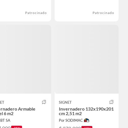
Patrocinado
Patrocinado
ET
SIGNET
ernadero Armable
Invernadero 132x190x201
el 6 m2
cm 2,51 m2
EBT SA
Por SODIMAC