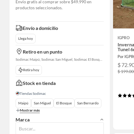
Envío gratis al comprar sobre $49.990 en
productos seleccionados.
Envío a domicilio
IGPRO
Llega hoy
Invern
Tunel 
Retiro en un punto
Por IGP
Sodimac Maipú, Sodimac San Miguel, Sodimac El Bosque, Sodimac San Bernardo, Sodimac San Fernando
$ 72.9
Retira hoy
$ 199.0
Stock en tienda
Tiendas Sodimac
Maipú
San Miguel
El Bosque
San Bernardo
Mostrar más
Marca