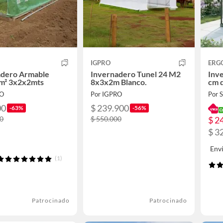
IGPRO
ERG
adero Armable
Invernadero Tunel 24 M2
Inv
6m² 3x2x2mts
8x3x2m Blanco.
cm 
RO
Por IGPRO
Por
00
$ 239.900
-63%
-56%
$ 2
00
$ 550.000
$ 3
Env
(1)
Patrocinado
Patrocinado