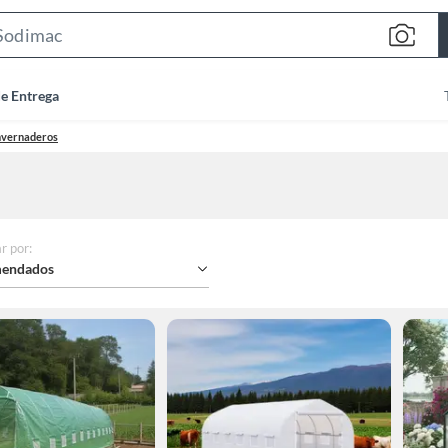
Search
Bar
de Entrega
nvernaderos
r por
:
endados