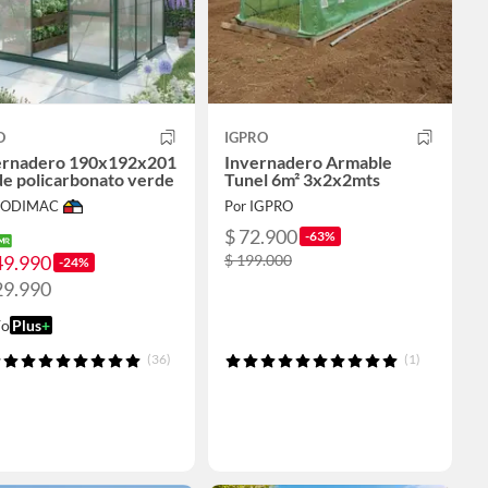
O
IGPRO
ernadero 190x192x201
Invernadero Armable
de policarbonato verde
Tunel 6m² 3x2x2mts
 SODIMAC
Por IGPRO
$ 72.900
-63%
49.990
$ 199.000
-24%
29.990
ío
Plus
+
(36)
(1)