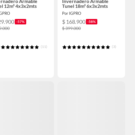
ernadero Armable
Invernadero Armable
el 12m² 4x3x2mts
Tunel 18m² 6x3x2mts
IGPRO
Por IGPRO
29.900
$ 168.900
-57%
-58%
9.000
$ 399.000
(11)
(3)