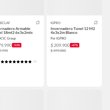
ECLAF
IGPRO
ernadero Armable
Invernadero Tunel 12 M2
el 18mt2 6x3x2mts
4x3x2m Blanco
DCIC Group
Por IGPRO
79.990
$ 209.900
-53%
-47%
9.990
$ 399.000
(4)