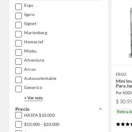
Ergo
Igpro
Signet
Marienberg
Homeclaf
Miabu
Afventura
Arcos
ERGO
Autosustentable
Mini In
Para Ja
Generico
Por SOD
+ Ver más
$ 30.9
Precio
Retira 
HASTA $10.000
$10.000 - $20.000