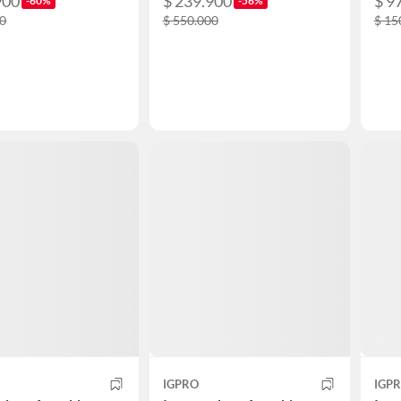
900
$ 239.900
$ 9
-60%
-56%
00
$ 550.000
$ 15
IGPRO
IGP