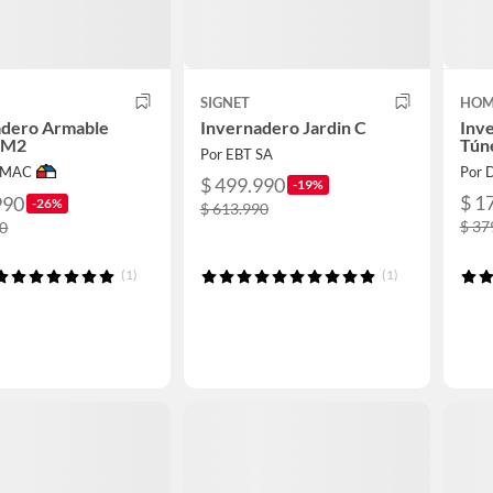
SIGNET
HOM
adero Armable
Invernadero Jardin C
Inv
6 M2
Tún
Por EBT SA
IMAC
Por 
$ 499.990
-19%
$ 1
990
-26%
$ 613.990
$ 37
90
(1)
(1)