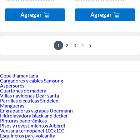
Agregar
Agregar
1
2
3
4
Copa diamantada
Cargadores y cables Samsung
Aspersores
Cuartones de madera
Villas navidenas Dear santa
Parrillas electricas Sindelen
Mangueras
Engrapadoras y grapas Ubermann
Hidrolavadora black and decker
Pinturas panorámicas
Pisos y revestimientos Alberdi
Ventana termopanel 100x100
Esquineros para volcanita