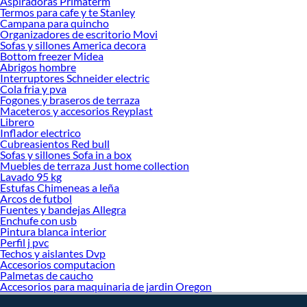
Aspiradoras Primaterm
Termos para cafe y te Stanley
Campana para quincho
Organizadores de escritorio Movi
Sofas y sillones America decora
Bottom freezer Midea
Abrigos hombre
Interruptores Schneider electric
Cola fria y pva
Fogones y braseros de terraza
Maceteros y accesorios Reyplast
Librero
Inflador electrico
Cubreasientos Red bull
Sofas y sillones Sofa in a box
Muebles de terraza Just home collection
Lavado 95 kg
Estufas Chimeneas a leña
Arcos de futbol
Fuentes y bandejas Allegra
Enchufe con usb
Pintura blanca interior
Perfil j pvc
Techos y aislantes Dvp
Accesorios computacion
Palmetas de caucho
Accesorios para maquinaria de jardin Oregon