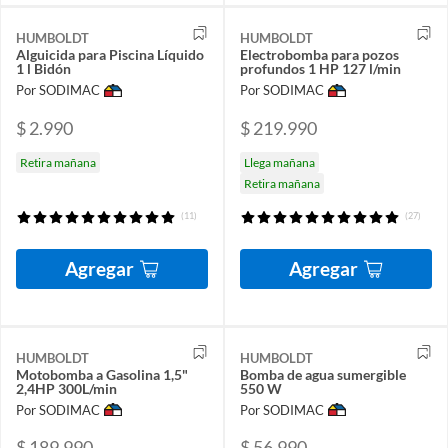
HUMBOLDT
HUMBOLDT
Alguicida para Piscina Líquido
Electrobomba para pozos
1 l Bidón
profundos 1 HP 127 l/min
Por SODIMAC
Por SODIMAC
$ 2.990
$ 219.990
Retira mañana
Llega mañana
Retira mañana
(11)
(27)
Agregar
Agregar
HUMBOLDT
HUMBOLDT
Motobomba a Gasolina 1,5"
Bomba de agua sumergible
2,4HP 300L/min
550 W
Por SODIMAC
Por SODIMAC
$ 189.990
$ 56.990