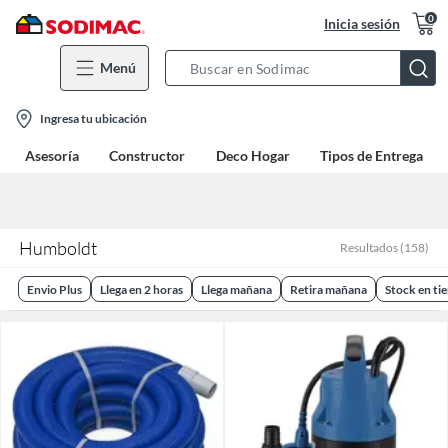
0
Inicia sesión
Menú
Search
Bar
location-
Ingresa tu ubicación
icon
Asesoría
Constructor
Deco Hogar
Tipos de Entrega
Humboldt
Resultados
(
158
)
Envio Plus
Llega en 2 horas
Llega mañana
Retira mañana
Stock en ti