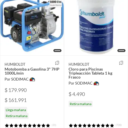
HUMBOLDT
HUMBOLDT
Motobomba a Gasolina 3" 7HP
Cloro para Piscinas
1000L/min
Tripleacción Tableta 1 kg
Frasco
Por SODIMAC
Por SODIMAC
$ 179.990
$ 4.490
$ 161.991
Retira mañana
Llega mañana
Retira mañana
(31)
(720)