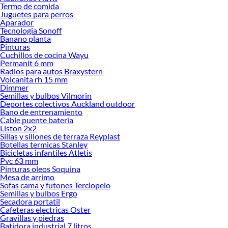
Termo de comida
Juguetes para perros
Aparador
Tecnologia Sonoff
Banano planta
Pinturas
Cuchillos de cocina Wayu
Permanit 6 mm
Radios para autos Braxystern
Volcanita rh 15 mm
Dimmer
Semillas y bulbos Vilmorin
Deportes colectivos Auckland outdoor
Bano de entrenamiento
Cable puente bateria
Liston 2x2
Sillas y sillones de terraza Reyplast
Botellas termicas Stanley
Bicicletas infantiles Atletis
Pvc 63 mm
Pinturas oleos Soquina
Mesa de arrimo
Sofas cama y futones Terciopelo
Semillas y bulbos Ergo
Secadora portatil
Cafeteras electricas Oster
Gravillas y piedras
Batidora industrial 7 litros