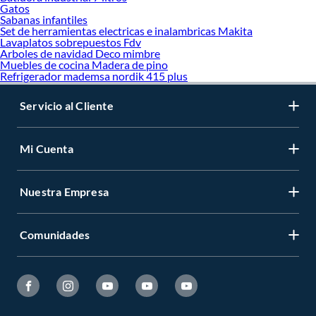
Gatos
Sabanas infantiles
Set de herramientas electricas e inalambricas Makita
Lavaplatos sobrepuestos Fdv
Arboles de navidad Deco mimbre
Muebles de cocina Madera de pino
Refrigerador mademsa nordik 415 plus
Servicio al Cliente
Mi Cuenta
Nuestra Empresa
Comunidades