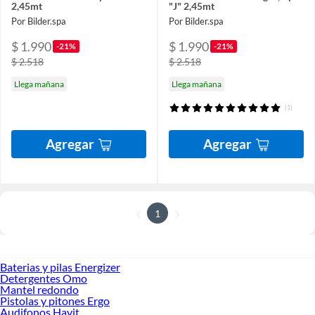
2,45mt
"J" 2,45mt
Por Bilder.spa
Por Bilder.spa
$ 1.990
$ 1.990
-21%
-21%
$ 2.518
$ 2.518
Llega mañana
Llega mañana
(1)
Agregar
Agregar
1
Baterias y pilas Energizer
Detergentes Omo
Mantel redondo
Pistolas y pitones Ergo
Audifonos Havit