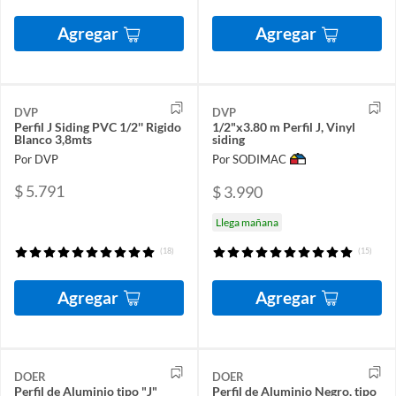
Agregar
Agregar
DVP
DVP
Perfil J Siding PVC 1/2'' Rigido
1/2"x3.80 m Perfil J, Vinyl
Blanco 3,8mts
siding
Por DVP
Por SODIMAC
$ 5.791
$ 3.990
Llega mañana
(18)
(15)
Agregar
Agregar
DOER
DOER
Perfil de Aluminio tipo "J"
Perfil de Aluminio Negro, tipo