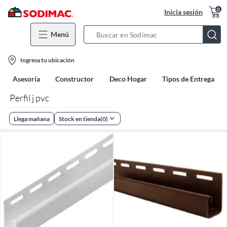
0
Inicia sesión
Menú
Search
Bar
location-
Ingresa tu ubicación
icon
Asesoría
Constructor
Deco Hogar
Tipos de Entrega
Perfil j pvc
Llega mañana
Stock en tienda
(
0
)