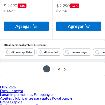
$ 1.490
$ 2.290
-12%
-15%
$ 1.690
$ 2.690
Agregar
Agregar
Otras personas también buscaron:
dimmer apolleta
dimmer led
dimmer negro
di
1
2
3
Osb 8mm
Foco luz negra
Lonas impermeables Eshopangie
Aceites y lubricantes para autos Royal purple
Prensa rapida