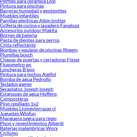
Perfiles para ceramica Dvp
Pintura para piscinas
Barreras humedad y geotextiles
Muebles infantiles
Parrillas electricas Albin trotter
Griferia de cocina y lavadero Fanaloza
Accesorios outdoor Makita
Bornes de bateria
Pasta de dientes para perros
Cinta reflectante
Bombas y equipos de piscinas Rheem
Plumillas bosch
Chapas de puertas y cerraduras Fixser
Fluxometro wc
Loncheras B box
Pintura para techos Algifol
Bomba de agua Pedrollo
Teclados gamer
Secaplatos Joseph joseph
Estanques de agua Hoffens
Composteras
Pino cepillado 1x2
Muebles Livingyterrazas cl
Juguetes Winfun
Manguera negra para riego
Pisos y revestimientos Alberdi
Baterias inalambricas Worx
Ciclismo