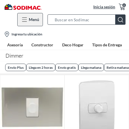
0
Inicia sesión
Menú
Search
Bar
location-
Ingresa tu ubicación
icon
Asesoría
Constructor
Deco Hogar
Tipos de Entrega
Dimmer
Envio Plus
Llega en 2 horas
Envío gratis
Llega mañana
Retira mañana