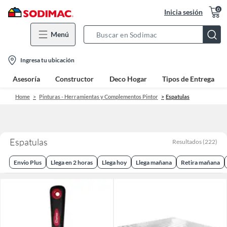
0
Inicia sesión
Menú
Search
Bar
location-
Ingresa tu ubicación
icon
Asesoría
Constructor
Deco Hogar
Tipos de Entrega
Home
Pinturas - Herramientas y Complementos Pintor
Espatulas
Espatulas
Resultados
(
222
)
Envio Plus
Llega en 2 horas
Llega hoy
Llega mañana
Retira mañana