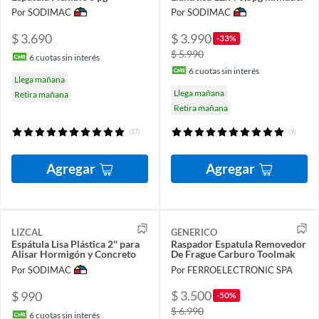
Por SODIMAC
Por SODIMAC
$ 3.690
$ 3.990
-33%
$ 5.990
6
cuotas sin interés
6
cuotas sin interés
Llega mañana
Llega mañana
Retira mañana
Retira mañana
(17)
(9)
Agregar
Agregar
LIZCAL
GENERICO
Espátula Lisa Plástica 2'' para
Raspador Espatula Removedor
Alisar Hormigón y Concreto
De Frague Carburo Toolmak
Por SODIMAC
Por FERROELECTRONIC SPA
$ 3.500
$ 990
-50%
$ 6.990
6
cuotas sin interés