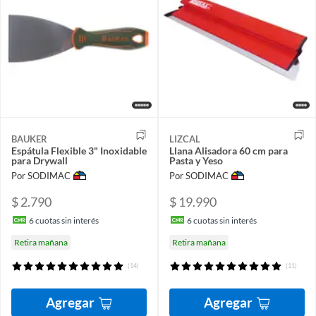
BAUKER
LIZCAL
Espátula Flexible 3" Inoxidable
Llana Alisadora 60 cm para
para Drywall
Pasta y Yeso
Por SODIMAC
Por SODIMAC
$ 2.790
$ 19.990
6
cuotas sin interés
6
cuotas sin interés
Retira mañana
Retira mañana
(14)
(11)
Agregar
Agregar