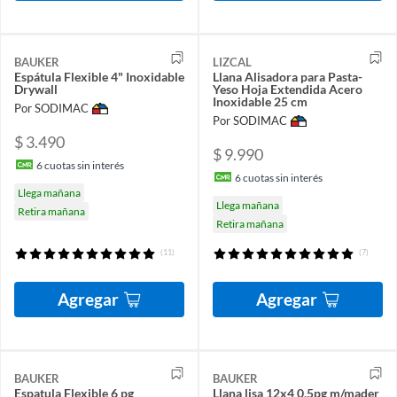
BAUKER
LIZCAL
Espátula Flexible 4" Inoxidable
Llana Alisadora para Pasta-
Drywall
Yeso Hoja Extendida Acero
Inoxidable 25 cm
Por SODIMAC
Por SODIMAC
$ 3.490
$ 9.990
6
cuotas sin interés
6
cuotas sin interés
Llega mañana
Llega mañana
Retira mañana
Retira mañana
(11)
(7)
Agregar
Agregar
BAUKER
BAUKER
Espatula Flexible 6 pg
Llana lisa 12x4 0,5pg m/mader