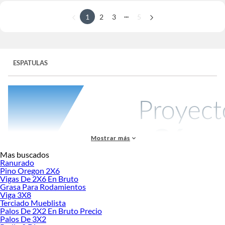
...
1
2
3
5
ESPATULAS
Mostrar más
Mas buscados
Ranurado
Pino Oregon 2X6
Vigas De 2X6 En Bruto
Las
espátulas
y llanas son herramientas esenciales para cualquier proyecto de
Grasa Para Rodamientos
construcción o renovación. Ya sea que estés preparando una pared para pintar
Viga 3X8
o instalando azulejos en un baño, las espátulas y llanas son herramientas clave
Terciado Mueblista
para lograr un acabado profesional.
Palos De 2X2 En Bruto Precio
Palos De 3X2
Espátulas y llanas: