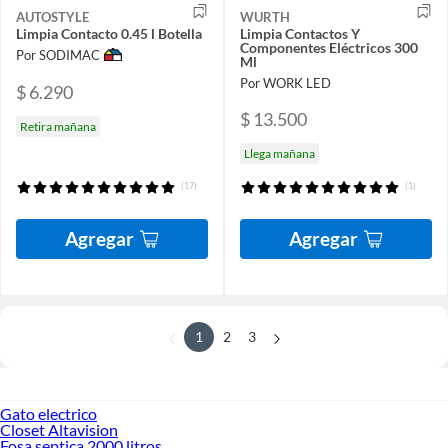
AUTOSTYLE
WURTH
Limpia Contacto 0.45 l Botella
Limpia Contactos Y
Componentes Eléctricos 300
Por SODIMAC
Ml
Por WORK LED
$ 6.290
$ 13.500
Retira mañana
Llega mañana
(17)
(1)
Agregar
Agregar
1
2
3
Gato electrico
Closet Altavision
Fosa septica 2000 litros