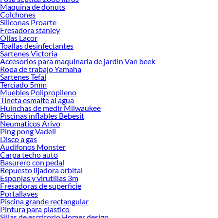
Maquina de donuts
Colchones
Siliconas Proarte
Fresadora stanley
Ollas Lacor
Toallas desinfectantes
Sartenes Victoria
Accesorios para maquinaria de jardin Van beek
Ropa de trabajo Yamaha
Sartenes Tefal
Terciado 5mm
Muebles Polipropileno
Tineta esmalte al agua
Huinchas de medir Milwaukee
Piscinas inflables Bebesit
Neumaticos Arivo
Ping pong Vadell
Disco a gas
Audifonos Monster
Carpa techo auto
Basurero con pedal
Repuesto lijadora orbital
Esponjas y virutillas 3m
Fresadoras de superficie
Portallaves
Piscina grande rectangular
Pintura para plastico
Sillas de escritorio Homer design