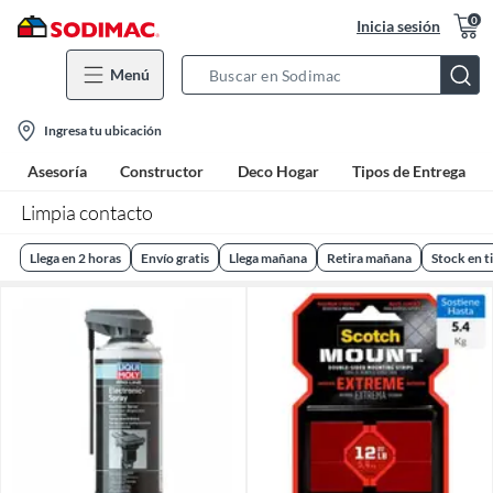
0
Inicia sesión
Menú
Search
Bar
location-
Ingresa tu ubicación
icon
Asesoría
Constructor
Deco Hogar
Tipos de Entrega
Limpia contacto
Llega en 2 horas
Envío gratis
Llega mañana
Retira mañana
Stock en t