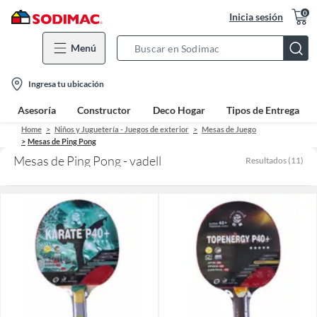
0
Inicia sesión
Menú
Search
Bar
location-
Ingresa tu ubicación
icon
Asesoría
Constructor
Deco Hogar
Tipos de Entrega
Home
Niños y Juguetería - Juegos de exterior
Mesas de Juego
Mesas de Ping Pong
Mesas de Ping Pong - vadell
Resultados
(
11
)