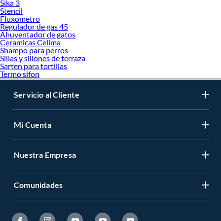
Sika 3
Stencil
Fluxometro
Regulador de gas 45
Ahuyentador de gatos
Ceramicas Celima
Shampo para perros
Sillas y sillones de terraza
Sarten para tortillas
Termo sifon
Servicio al Cliente
Mi Cuenta
Nuestra Empresa
Comunidades