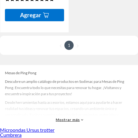
Agregar
1
Mesas de Ping Pong
Descubre un amplio catálogo de productos en Sodimac para Mesas de Ping
Pong. Encuentra todo lo que necesitas para renovar tu hogar. ¡Visítanos y
encuentra inspiración para tus proyectos!
Desde herramientas hasta accesorios, estamos aquí para ayudarte a hacer
realidad tus ideas y renovar tus espacios, creando un ambiente único y
personalizado. Explora nuestra selección de herramientas, materiales y
Mostrar más
accesorios de calidad que te ayudarán a crear un espacio más tú.
Microondas Ursus trotter
Desde remodelaciones hasta proyectos de decoración, estamos aquí para hacer
Cumbrera
tus ideas realidad. ¡Visítanos y encuentra todo lo que tenemos para ofrecerte en