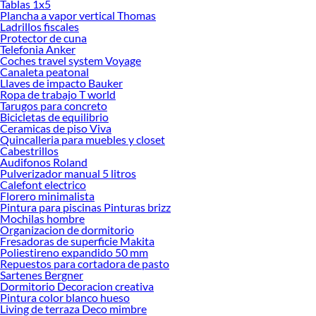
Tablas 1x5
Mesas de Ping Pong!
Plancha a vapor vertical Thomas
Ladrillos fiscales
Explora la variedad de productos de Mesas de Ping Pong en Sodimac
Protector de cuna
Telefonia Anker
Herramientas, materiales y accesorios de calidad para tus proyectos y
Coches travel system Voyage
renovación de espacios. ¡Visítanos y descubre todo lo que tenemos para
Canaleta peatonal
ofrecerte!
Llaves de impacto Bauker
Ropa de trabajo T world
Encuentra una amplia variedad de productos de Mesas de Ping Pong en
Tarugos para concreto
Sodimac. Encuentra todo lo necesario para tus proyectos de renovación y
Bicicletas de equilibrio
decoración. ¡Visítanos y haz tus ideas realidad!
Ceramicas de piso Viva
Quincalleria para muebles y closet
Cabestrillos
Audifonos Roland
Pulverizador manual 5 litros
Calefont electrico
Florero minimalista
Pintura para piscinas Pinturas brizz
Mochilas hombre
Organizacion de dormitorio
Fresadoras de superficie Makita
Poliestireno expandido 50 mm
Repuestos para cortadora de pasto
Sartenes Bergner
Dormitorio Decoracion creativa
Pintura color blanco hueso
Living de terraza Deco mimbre