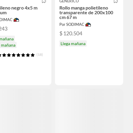
GENERICO
tileno negro 4x5 m
Rollo manga polietileno
ium
transparente de 200x100
cm 67 m
ODIMAC
Por SODIMAC
243
$ 120.504
 mañana
Llega mañana
a mañana
(18)