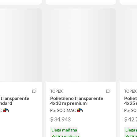
TOPEX
TOPEX
o transparente
Polietileno transparente
Polie
andard
4x10 m premium
4x25 
C
Por SODIMAC
Por S
$ 34.943
$ 42.
Llega mañana
Llega
Retira mañana
Retir