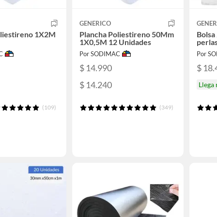
GENERICO
GENER
liestireno 1X2M
Plancha Poliestireno 50Mm
Bolsa 
1X0,5M 12 Unidades
perla
C
Por SODIMAC
Por S
$ 14.990
$ 18.
$ 14.240
Llega
(109)
(349)