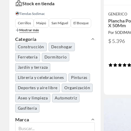
Stock en tienda
Tiendas Sodimac
GENERICO
Plancha Po
Cerrillos
Maipú
San Miguel
El Bosque
X 50Mm
Mostrar más
Por SODIMA
Categoría
$ 5.396
Construcción
Decohogar
Ferretería
Dormitorio
Jardín y terraza
Librería y celebraciones
Pinturas
Deportes y aire libre
Organización
Aseo y limpieza
Automotriz
Gasfitería
Herramientas y máquinas
Marca
Cocina y baño
Niños y juguetería