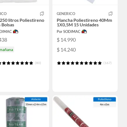
ICO
GENERICO
250 litros Poliestireno
Plancha Poliestireno 40Mm
s Bolsas
1X0,5M 15 Unidades
ODIMAC
Por SODIMAC
438
$ 14.990
$ 14.240
 mañana
(80)
(167)