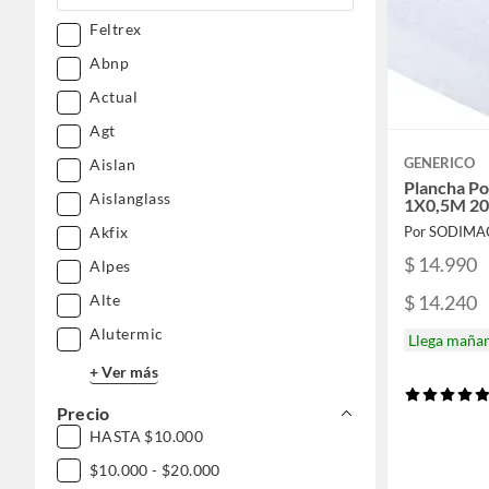
Muebles
Feltrex
Tecnología
Mascotas
Abnp
Pasatiempos
Accesorios moda
Actual
Especiales
Mundo bebé
Agt
GENERICO
Aislan
Plancha Po
Aislanglass
1X0,5M 20
Akfix
Por SODIMA
$ 14.990
Alpes
$ 14.240
Alte
Alutermic
Llega maña
+ Ver más
Precio
HASTA $10.000
$10.000 - $20.000