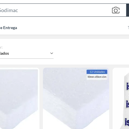
Search
Bar
de Entrega
r
:
ados