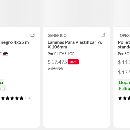
GENERICO
TOPEX
o negro 4x25 m
Laminas Para Plastificar 76
Polie
X 106mm
stand
C
Por ELITASHOP
Por S
$ 17.475
$ 14.
-50%
$ 34.950
$ 13.
na
Llega
ana
Retir
(34)