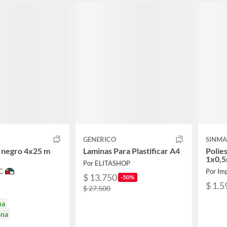
GENERICO
SINM
o negro 4x25 m
Laminas Para Plastificar A4
Polie
1x0,
Por ELITASHOP
C
Por Imp
$ 13.750
-50%
$ 1.5
$ 27.500
na
ana