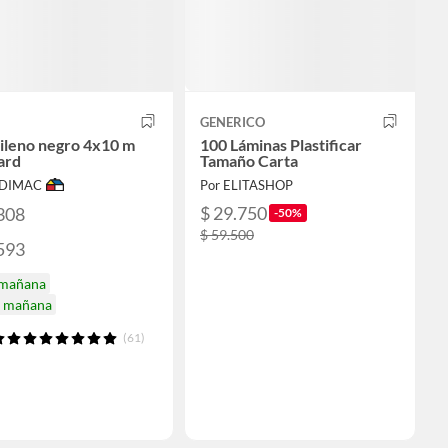
GENERICO
tileno negro 4x10 m
100 Láminas Plastificar
ard
Tamaño Carta
ODIMAC
Por ELITASHOP
$ 29.750
308
-50%
$ 59.500
593
 mañana
a mañana
(61)