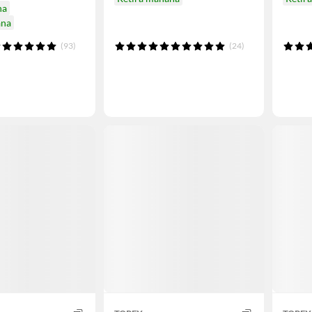
na
ana
(93)
(24)