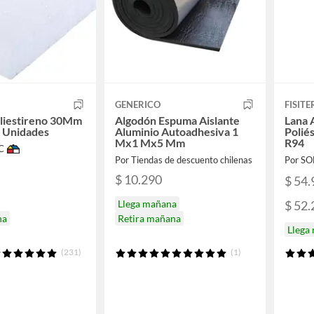
GENERICO
FISIT
liestireno 30Mm
Algodón Espuma Aislante
Lana 
 Unidades
Aluminio Autoadhesiva 1
Polié
Mx1 Mx5 Mm
R94
C
Por Tiendas de descuento chilenas
Por S
$ 10.290
$ 54.
$ 52.
Llega mañana
na
Retira mañana
Llega
(231)
(1)