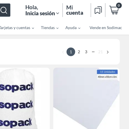
0
Hola
,
Mi
cuenta
Inicia sesión
Tarjetas y cuentas
Tiendas
Ayuda
Vende en Sodimac
...
1
2
3
21