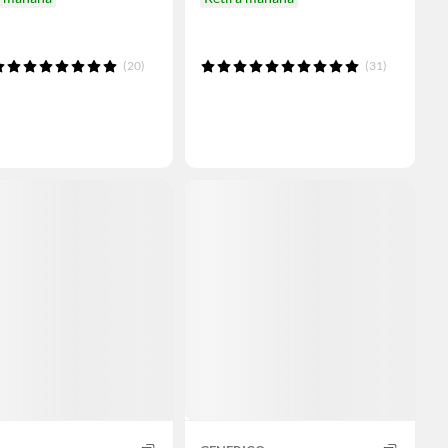
(20)
(31)