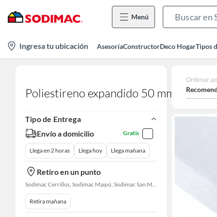
Menú
location-
Ingresa tu ubicación
Asesoría
Constructor
Deco Hogar
Tipos 
icon
Ordenar po
Recomend
Poliestireno expandido 50 mm
Tipo de Entrega
Envío a domicilio
Gratis
Llega en 2 horas
Llega hoy
Llega mañana
Retiro en un punto
Sodimac Cerrillos, Sodimac Maipú, Sodimac San Miguel, Sodimac El Bosque, Sodimac San Bernardo, Sodimac Open Kennedy, Constructor Cantagallo, Sodimac Talagante, Sodimac San Fernando
Retira mañana