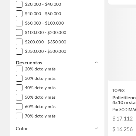
$20.000 - $40.000
$40.000 - $60.000
$60.000 - $100.000
$100.000 - $200.000
$200.000 - $350.000
$350.000 - $500.000
$500.000 - $1.000.000
Descuentos
20% dcto y más
DESDE $1.000.000
30% dcto y más
40% dcto y más
TOPEX
Polietilen
50% dcto y más
4x10 m st
60% dcto y más
Por SODIMA
70% dcto y más
$ 17.112
Color
$ 16.256