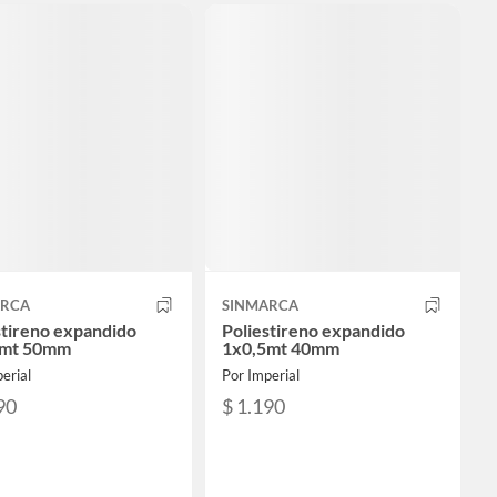
ARCA
SINMARCA
stireno expandido
Poliestireno expandido
5mt 50mm
1x0,5mt 40mm
erial
Por Imperial
90
$ 1.190