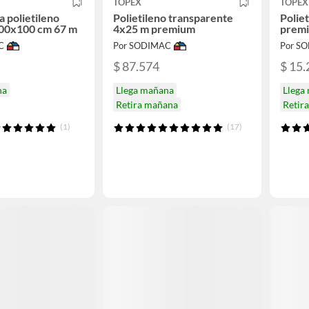
TOPEX
TOPEX
a polietileno
Polietileno transparente
Polie
200x100 cm 67 m
4x25 m premium
prem
C
Por SODIMAC
Por S
$ 87.574
$ 15.
na
Llega mañana
Llega
Retira mañana
Retir
(1)
(17)