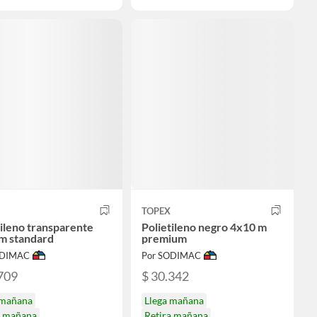
TOPEX
tileno transparente
Polietileno negro 4x10 m
m standard
premium
ODIMAC
Por SODIMAC
709
$ 30.342
 mañana
Llega mañana
a mañana
Retira mañana