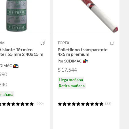
ERM
TOPEX
Aislante Térmico
Polietileno transparente
ster 55 mm 2,40x15 m
4x5 m premium
Por SODIMAC
ODIMAC
$ 17.544
990
Llega mañana
240
Retira mañana
 mañana
(500)
(33)