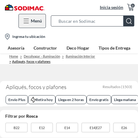
0
Inicia sesión
Menú
Search
Bar
location-
Ingresa tu ubicación
icon
Asesoría
Constructor
Deco Hogar
Tipos de Entrega
Home
Decohogar - Iluminación
Iluminación Interior
Apliqués, focos y plafones
Apliqués, focos y plafones
Resultados
(
1503
)
Envio Plus
Retira hoy
Llega en 2 horas
Envío gratis
Llega mañana
Filtrar por
Rosca
B22
E12
E14
E14|E27
E26