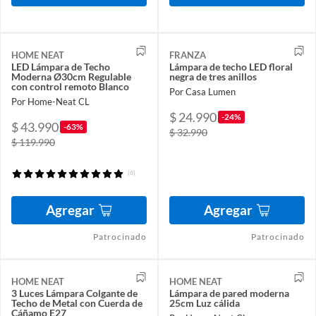
HOME NEAT
FRANZA
LED Lámpara de Techo
Lámpara de techo LED floral
Moderna Ø30cm Regulable
negra de tres anillos
con control remoto Blanco
Por Casa Lumen
Por Home-Neat CL
$ 24.990
-24%
$ 43.990
-63%
$ 32.990
$ 119.990
(6)
Agregar
Agregar
Patrocinado
Patrocinado
HOME NEAT
HOME NEAT
3 Luces Lámpara Colgante de
Lámpara de pared moderna
Techo de Metal con Cuerda de
25cm Luz cálida
Cáñamo E27