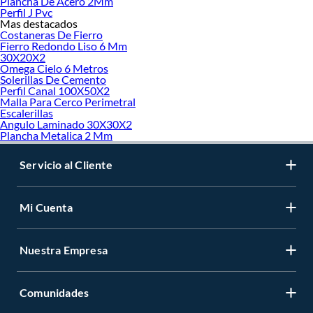
Plancha De Acero 2Mm
Perfil J Pvc
Asimismo, es fundamental considerar la potencia máxima de los
apliqués
, ya que
Mas destacados
determina la cantidad de luz que proporcionarán. Existen opciones de baja,
Costaneras De Fierro
Fierro Redondo Liso 6 Mm
media y alta potencia, ideales tanto para iluminación ambiental como para
30X20X2
destacar zonas específicas dentro de un espacio. En nuestro catálogo,
Omega Cielo 6 Metros
encontrarás modelos ajustables, empotrables, direccionales y de diseño
Solerillas De Cemento
decorativo, adecuados para salas de estar, dormitorios, pasillos, fachadas y más.
Perfil Canal 100X50X2
Malla Para Cerco Perimetral
Descubre en Sodimac una gran selección de
apliqués
,
plafones
y
focos
con
Escalerillas
diseños funcionales y decorativos, ideales para iluminar cualquier ambiente con
Angulo Laminado 30X30X2
Plancha Metalica 2 Mm
estilo y eficiencia.
Más productos con increíbles ofertas:
Servicio al Cliente
Lámparas
Apliqués, focos y plafones
Focos empotrados y paneles led
Mi Cuenta
Ampolletas y tubos
Complementos de Iluminación
Decoración Luminosa
Nuestra Empresa
Pantallas para Lámparas
Letreros luminosos y fiestas
Iluminación de Baño y cocina
Decoración e iluminación
Comunidades
Iluminación interior
Focos reflectores