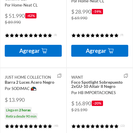
Por Home-Neat CL
Por Home-Neat CL
$ 28.990
-59%
$ 51.990
-42%
$ 69.990
$ 89.990
(8)
(9)
Agregar
Agregar
JUST HOME COLLECTION
WANT
Barra 2 Luces Acero Negro
Foco Spotlight Sobrepuesto
2xGU-10 Altair II Negro
Por SODIMAC
Por HB IMPORTACIONES
$ 13.990
$ 16.890
-20%
$ 21.190
Llega en
2 horas
Retira desde 90 min
(48)
(22)