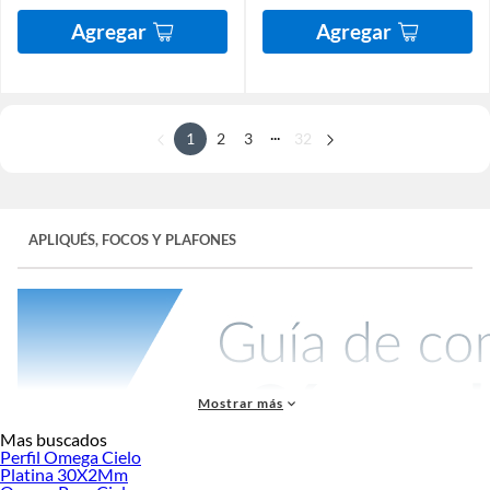
Agregar
Agregar
...
1
2
3
32
APLIQUÉS, FOCOS Y PLAFONES
Mostrar más
Mas buscados
Perfil Omega Cielo
Platina 30X2Mm
Si buscas
apliqués
, en Sodimac encontrarás una amplia variedad de opciones