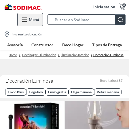
0
Inicia sesión
Menú
Search
Bar
location-
Ingresa tu ubicación
icon
Asesoría
Constructor
Deco Hogar
Tipos de Entrega
Home
Decohogar - Iluminación
Iluminación Interior
Decoración Luminosa
Decoración Luminosa
Resultados
(
35
)
Envio Plus
Llega hoy
Envío gratis
Llega mañana
Retira mañana