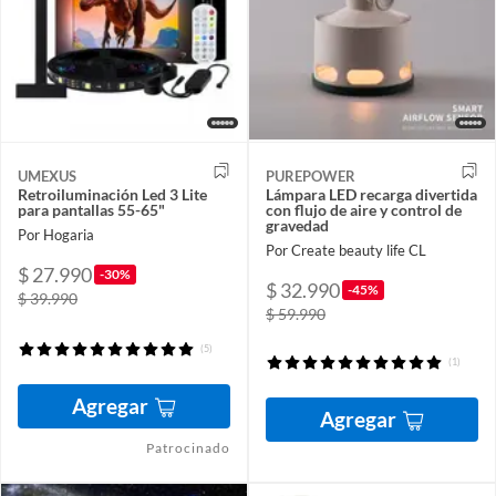
UMEXUS
PUREPOWER
Retroiluminación Led 3 Lite
Lámpara LED recarga divertida
para pantallas 55-65"
con flujo de aire y control de
gravedad
Por Hogaria
Por Create beauty life CL
$ 27.990
-30%
$ 32.990
-45%
$ 39.990
$ 59.990
(5)
(1)
Agregar
Agregar
Patrocinado