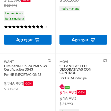
$ 11.390
$ 100.000
$ 29.975
Retira mañana
Llega mañana
Retira mañana
(8)
Agregar
Agregar
WANT
MOVI
Luminaria Pública P68 65W
SET 3 VELAS LED
Certificación DS43
DECORATIVAS CON
CONTROL
Por HB IMPORTACIONES
Por Del Mundo Spa
$ 246.890
-20%
$ 308.690
$ 15.990
-36%
$ 16.990
$ 24.990