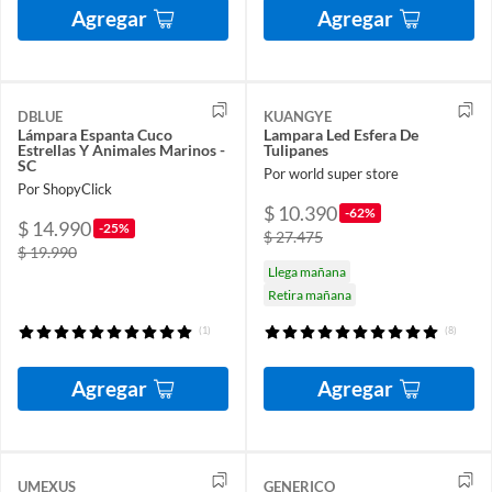
Agregar
Agregar
DBLUE
KUANGYE
Lámpara Espanta Cuco
Lampara Led Esfera De
Estrellas Y Animales Marinos -
Tulipanes
SC
Por world super store
Por ShopyClick
$ 10.390
-62%
$ 14.990
-25%
$ 27.475
$ 19.990
Llega mañana
Retira mañana
(1)
(8)
Agregar
Agregar
UMEXUS
GENERICO