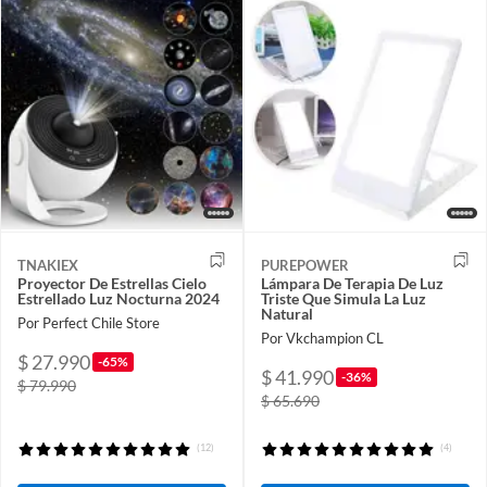
TNAKIEX
PUREPOWER
Proyector De Estrellas Cielo
Lámpara De Terapia De Luz
Estrellado Luz Nocturna 2024
Triste Que Simula La Luz
Natural
Por Perfect Chile Store
Por Vkchampion CL
$ 27.990
-65%
$ 41.990
-36%
$ 79.990
$ 65.690
(12)
(4)