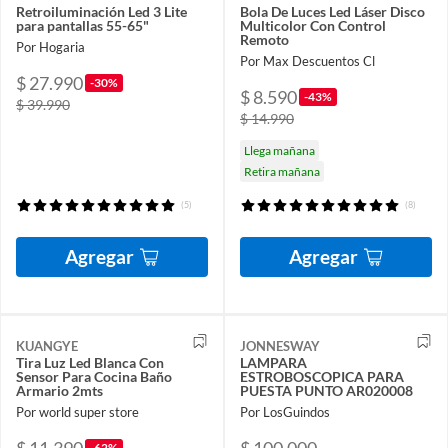
Retroiluminación Led 3 Lite
Bola De Luces Led Láser Disco
para pantallas 55-65"
Multicolor Con Control
Remoto
Por Hogaria
Por Max Descuentos Cl
$ 27.990
-30%
$ 8.590
-43%
$ 39.990
$ 14.990
Llega mañana
Retira mañana
(5)
(8)
Agregar
Agregar
KUANGYE
JONNESWAY
Tira Luz Led Blanca Con
LAMPARA
Sensor Para Cocina Baño
ESTROBOSCOPICA PARA
Armario 2mts
PUESTA PUNTO AR020008
Por world super store
Por LosGuindos
-62%