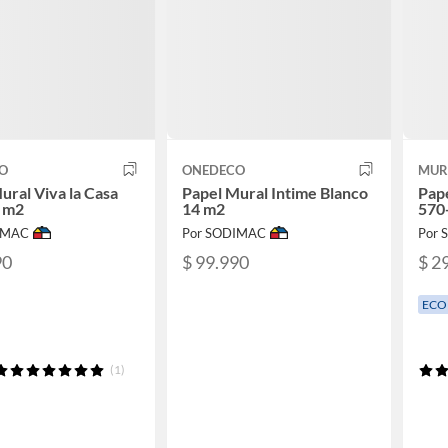
O
ONEDECO
MUR
ural Viva la Casa
Papel Mural Intime Blanco
Pape
5 m2
14 m2
570
IMAC
Por SODIMAC
Por
90
$ 99.990
$ 2
ECO
(1)