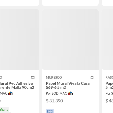
O
MURESCO
RAS
ural Pvc Adhesivo
Papel Mural Viva la Casa
Pap
arente Malla 90cm2
569-6 5 m2
5 m
IMAC
Por SODIMAC
Por
0
$ 31.390
$ 4
añana
ECO