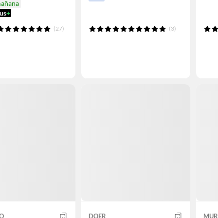
mañana
us
+
(27)
(3)
O
DOER
MUR