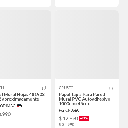
CH
CRUSEC
el Mural Hojas 481938
Papel Tapiz Para Pared
2 aproximadamente
Mural PVC Autoadhesivo
1000cmx45cm.
 SODIMAC
Por CRUSEC
8.990
$ 12.990
-61%
$ 32.990