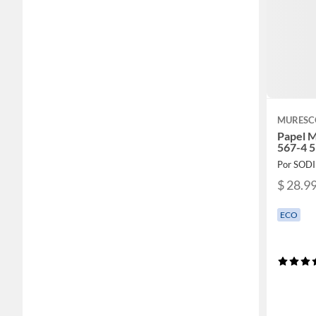
MURESC
Papel M
567-4 
Por SOD
$ 28.9
ECO