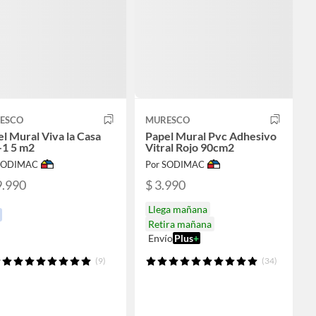
ESCO
MURESCO
l Mural Viva la Casa
Papel Mural Pvc Adhesivo
-1 5 m2
Vitral Rojo 90cm2
 SODIMAC
Por SODIMAC
9.990
$ 3.990
Llega mañana
Retira mañana
Envío
Plus
+
(9)
(34)