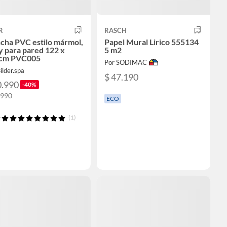
R
RASCH
cha PVC estilo mármol,
Papel Mural Lirico 555134
 para pared 122 x
5 m2
cm PVC005
Por SODIMAC
ilder.spa
$ 47.190
0.990
-40%
.990
ECO
(1)