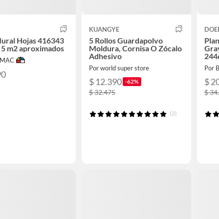
KUANGYE
DOE
ural Hojas 416343
5 Rollos Guardapolvo
Plan
 5 m2 aproximados
Moldura, Cornisa O Zócalo
Gray
Adhesivo
244
IMAC
Por world super store
Por B
90
$ 12.390
$ 2
-62%
$ 32.475
$ 34
(2)