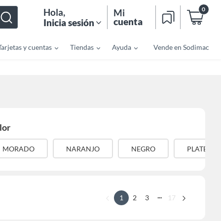
0
Hola
,
Mi
cuenta
Inicia sesión
Tarjetas y cuentas
Tiendas
Ayuda
Vende en Sodimac
lor
MORADO
NARANJO
NEGRO
PLATEAD
...
1
2
3
17