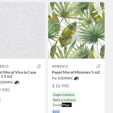
ESCO
MURESCO
l Mural Viva la Casa
Papel Mural Misiones 5 m2
-1 5 m2
Por SODIMAC
 SODIMAC
$ 16.990
9.990
Llega mañana
Retira mañana
Envío
Plus
+
ECO