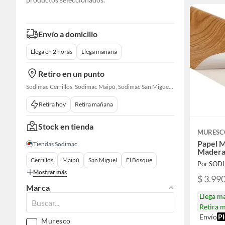
Envío a domicilio
Llega en 2 horas
Llega mañana
Retiro en un punto
Sodimac Cerrillos, Sodimac Maipú, Sodimac San Miguel, Sodimac El Bosque, Sodimac San Bernardo, Sodimac Talagante
Retira hoy
Retira mañana
Stock en tienda
MURESC
Papel M
Tiendas Sodimac
Madera
Cerrillos
Maipú
San Miguel
El Bosque
Por SOD
Mostrar más
$ 3.99
Marca
Llega m
Retira 
Envío
Pl
Muresco