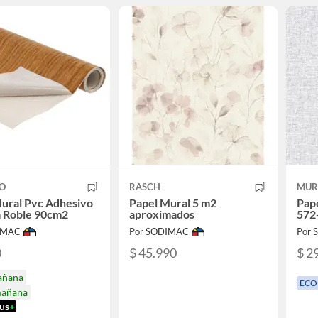
O
RASCH
MUR
ural Pvc Adhesivo
Papel Mural 5 m2
Pape
 Roble 90cm2
aproximados
572
IMAC
Por SODIMAC
Por
0
$ 45.990
$ 2
añana
ECO
mañana
us
+