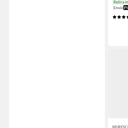
Retira 
Envío
Pl
MURESC