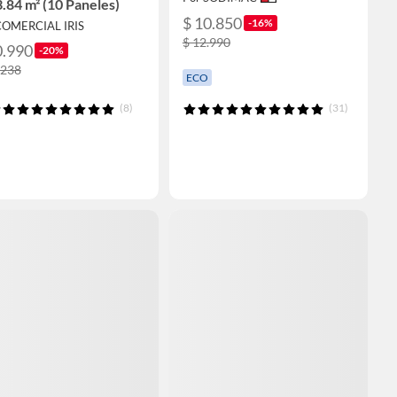
.84 m² (10 Paneles)
$ 10.850
-16%
COMERCIAL IRIS
$ 12.990
0.990
-20%
.238
ECO
(8)
(31)