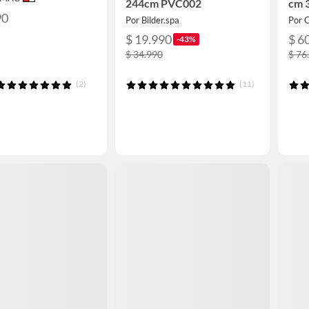
244cm PVC002
cm 3
90
Por Bilder.spa
Por 
$ 19.990
$ 6
-43%
$ 34.990
$ 76
(2)
(11)