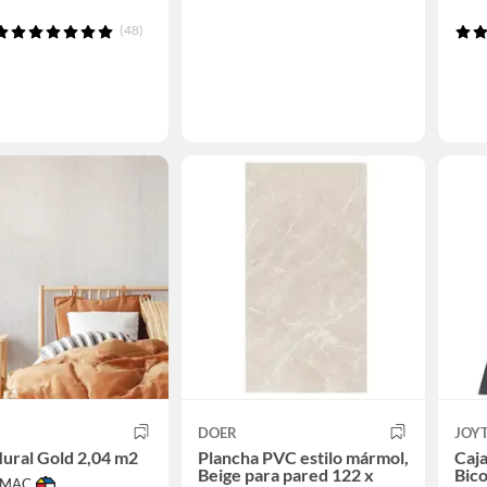
(48)
DOER
JOY
ural Gold 2,04 m2
Plancha PVC estilo mármol,
Caja
Beige para pared 122 x
Bico
IMAC