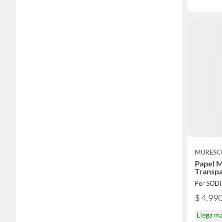
MURESC
Papel M
Transp
Por SOD
$ 4.99
Llega m