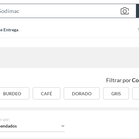
Search
Bar
de Entrega
Filtrar por
Co
BURDEO
CAFÉ
DORADO
GRIS
r por
:
endados