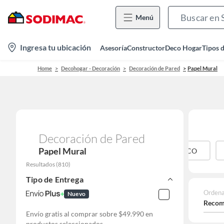
Menú
location-
Ingresa tu ubicación
Asesoría
Constructor
Deco Hogar
Tipos 
icon
Home
Decohogar - Decoración
Decoración de Pared
Papel Mural
Decoración de Pared
Papel Mural
AMARILLO
AZUL
BEIGE
BLANCO
Resultados
(
810
)
Tipo de Entrega
Ordena
Nuevo
Recom
Envío gratis al comprar sobre $49.990 en
productos seleccionados.