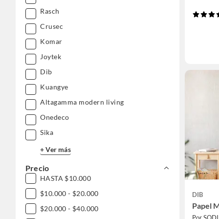
Rasch
Crusec
Komar
Joytek
Dib
Kuangye
Altagamma modern living
Onedeco
Sika
+ Ver más
Precio
HASTA $10.000
$10.000 - $20.000
DIB
Papel M
$20.000 - $40.000
Por SOD