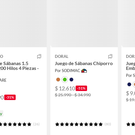
CO
DORAL
DOR
e Sábanas 1.5
Juego de Sábanas Chiporro
Jue
00 Hilos 4 Piezas -
Emb
Por SODIMAC
Por
ARE
$ 12.610
-51%
$ 9
$ 25.990 - $ 34.990
90
-31%
$ 19
oy
(26)
(80)