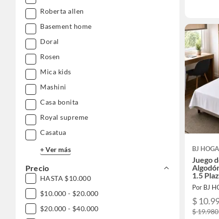
Roberta allen
Basement home
Doral
Rosen
Mica kids
Mashini
Casa bonita
Royal supreme
Casatua
BJ HOG
+ Ver más
Juego d
Algodón
Precio
1.5 Pla
HASTA $10.000
Por BJ 
$10.000 - $20.000
$ 10.9
$20.000 - $40.000
$ 19.980