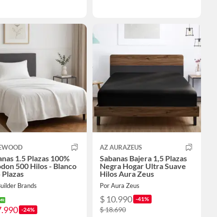
EWOOD
AZ AURAZEUS
nas 1.5 Plazas 100%
Sabanas Bajera 1,5 Plazas
don 500 Hilos - Blanco
Negra Hogar Ultra Suave
5 Plazas
Hilos Aura Zeus
uilder Brands
Por Aura Zeus
$ 10.990
-41%
7.990
$ 18.690
-24%