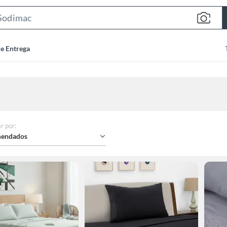
Search
Bar
de Entrega
r por
:
endados