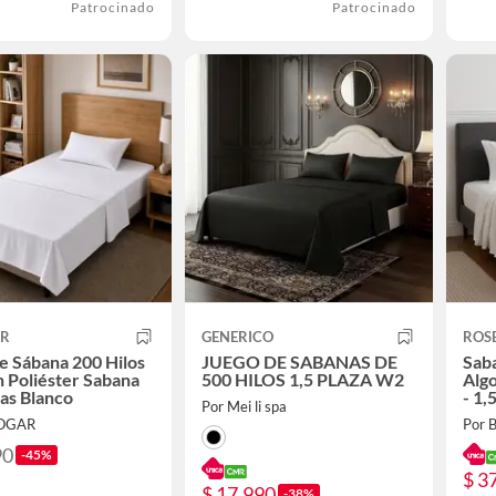
Patrocinado
Patrocinado
AR
GENERICO
ROS
e Sábana 200 Hilos
JUEGO DE SABANAS DE
Saba
 Poliéster Sabana
500 HILOS 1,5 PLAZA W2
Algo
zas Blanco
- 1,
Por Mei li spa
HOGAR
Por B
90
-45%
$ 3
$ 17.990
-38%