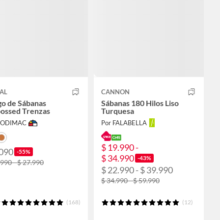
AL
CANNON
go de Sábanas
Sábanas 180 Hilos Liso
ossed Trenzas
Turquesa
 SODIMAC
Por FALABELLA
$ 19.990 -
.090
-55%
$ 34.990
-43%
.990 - $ 27.990
$ 22.990 - $ 39.990
$ 34.990 - $ 59.990
(168)
(12)