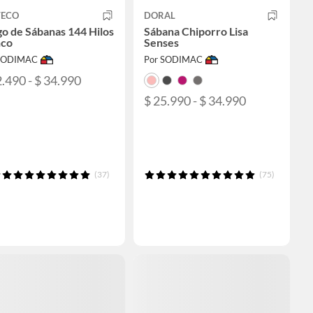
TECO
DORAL
o de Sábanas 144 Hilos
Sábana Chiporro Lisa
nco
Senses
 SODIMAC
Por SODIMAC
2.490 - $ 34.990
$ 25.990 - $ 34.990
(37)
(75)