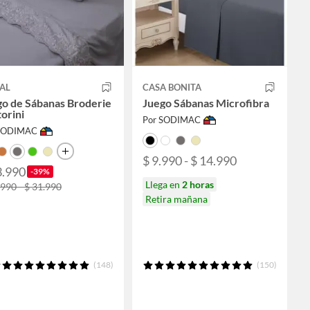
AL
CASA BONITA
go de Sábanas Broderie
Juego Sábanas Microfibra
orini
Por SODIMAC
 SODIMAC
$ 9.990 - $ 14.990
3.990
-39%
Llega en
2 horas
.990 - $ 31.990
Retira mañana
(148)
(150)