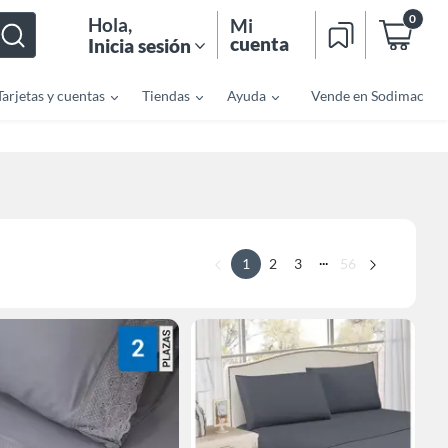
0
Hola
,
Mi
cuenta
Inicia sesión
Tarjetas y cuentas
Tiendas
Ayuda
Vende en Sodimac
...
1
2
3
56