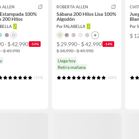
A ALLEN
ROBERTA ALLEN
CHI
 Estampada 100%
Sábana 200 Hilos Lisa 100%
Jueg
 200 Hilos
Algodón
Bla
ABELLA
Por FALABELLA
Por
$ 1
0 - $ 42.990
$ 29.990 - $ 42.990
-14%
-14%
 - $ 49.990
$ 34.990 - $ 49.990
oy
Llega hoy
Retira mañana
(255)
(325)