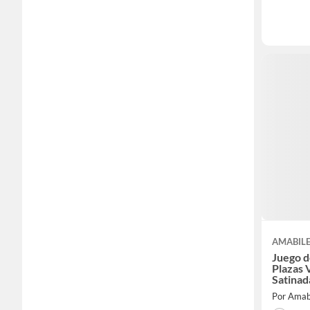
AMABIL
Juego d
Plazas 
Satinad
Algodó
Por Amab