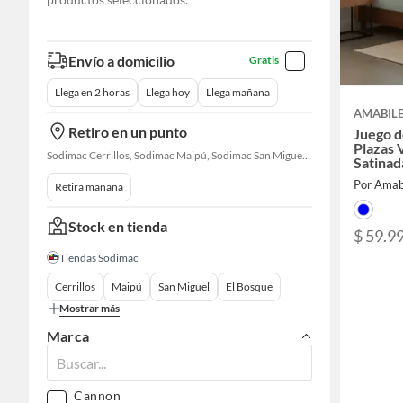
Envío a domicilio
Gratis
Llega en 2 horas
Llega hoy
Llega mañana
AMABIL
Retiro en un punto
Juego d
Plazas 
Sodimac Cerrillos, Sodimac Maipú, Sodimac San Miguel, Sodimac El Bosque, Sodimac San Bernardo, Sodimac Talagante, Sodimac San Fernando
Satinad
Algodó
Por Amab
Retira mañana
Stock en tienda
$ 59.9
Tiendas Sodimac
Cerrillos
Maipú
San Miguel
El Bosque
Mostrar más
Marca
Cannon