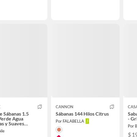
E
CANNON
CAS
e Sábanas 1.5
Sábanas 144 Hilos Citrus
Saba
Verde Agua
- Gr
Por FALABELLA
as y Suaves
Por B
n 100% Indio
ile
$ 1