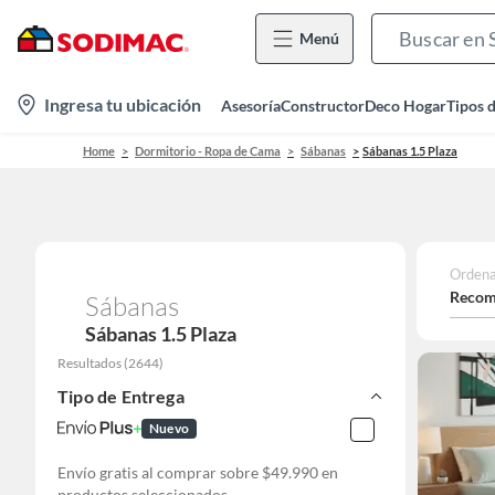
Menú
location-
Ingresa tu ubicación
Asesoría
Constructor
Deco Hogar
Tipos 
icon
Home
Dormitorio - Ropa de Cama
Sábanas
Sábanas 1.5 Plaza
Ordena
Recom
Sábanas
Sábanas 1.5 Plaza
Resultados
(
2644
)
Tipo de Entrega
Nuevo
Envío gratis al comprar sobre $49.990 en
productos seleccionados.