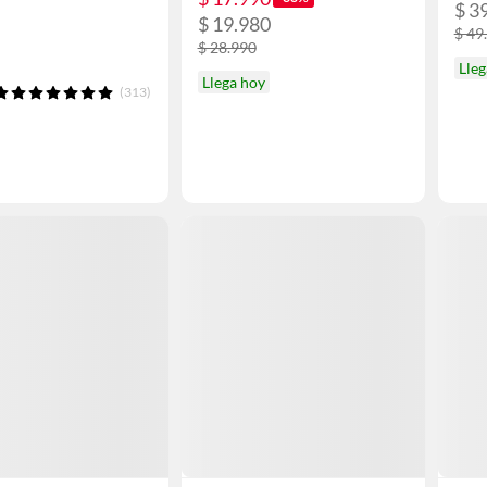
$ 3
$ 19.980
$ 49
$ 28.990
Lleg
Llega hoy
(313)