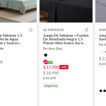
E
AZ AURAZEUS
DOR
e Sábanas 1.5
Juego De Sabanas + Fundas
Jue
Verde Agua
De Almohada Negro 1.5
Sant
as y Suaves
Plazas Hilos Suave Aura
Por
n 100% Indio
Zeus
ile
Por Aura Zeus
$ 1
90
$ 22
$ 17.990
-44%
$ 18.990
$ 32.290
Llega hoy