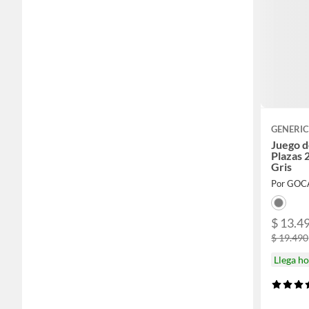
GENERI
Juego d
Plazas 2
Gris
Por GOC
$ 13.4
$ 19.490
Llega h