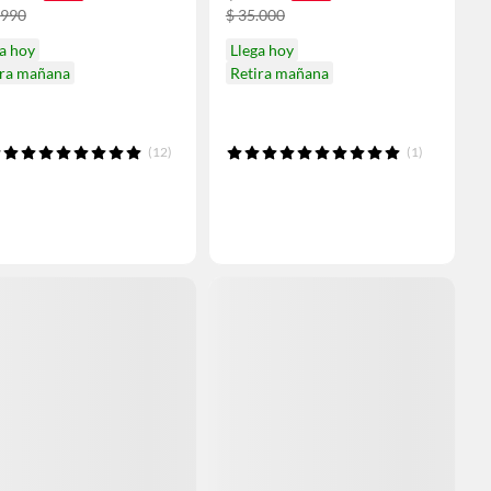
.990
$ 35.000
a hoy
Llega hoy
ira mañana
Retira mañana
(12)
(1)