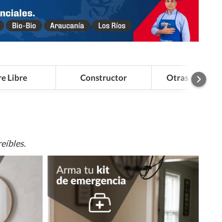
re Libre
Constructor
Otras Categor
eíbles.