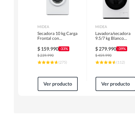
MIDEA
MIDEA
Secadora 10 kg Carga
Lavadora/secadora
Frontal con
9.5/7 kg Blanco
Evacuación Blanco
MLSF-095B/W
MD100A100/W2
$
159.990
$
279.990
-33%
-39%
$
239.990
$
459.990
(
275
)
(
112
)
Ver producto
Ver producto