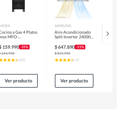
MIDEA
SAMSUNG
URSUS TRO
Cocina a Gas 4 Platos
Aire Acondicionado
Kit Encime
Inox MFO-
Split Inverter 24000
Licuado G
MG20TCSSLBK
BTU
Campana 6
1 Motor F
$
159.990
$
647.890
$
319.99
-35%
-21%
Horno EP
$
244.990
$
819.990
$
499.990
(
83
)
(
9
)
Ver producto
Ver producto
Ver pr