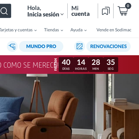
0
Hola
,
Mi
cuenta
Inicia sesión
Tarjetas y cuentas
Tiendas
Ayuda
Vende en Sodimac
40
14
28
32
LO COMO SE MERECE!
DÍAS
HORAS
MIN
SEG