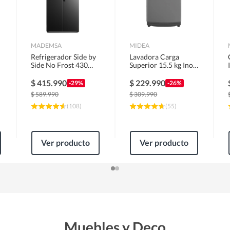
MADEMSA
MIDEA
Refrigerador Side by
Lavadora Carga
Side No Frost 430
Superior 15.5 kg Inox
Litros Negro
MLS-155GE04N
MAS430B
$
415.990
$
229.990
-29%
-26%
$
589.990
$
309.990
(
108
)
(
55
)
Ver producto
Ver producto
Muebles y Deco