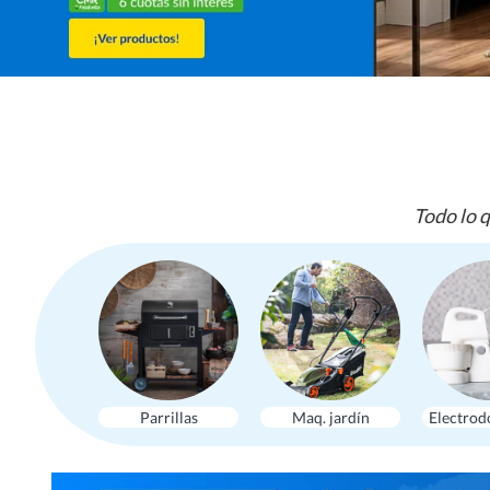
Todo lo q
Parrillas
Maq. jardín
Electrod