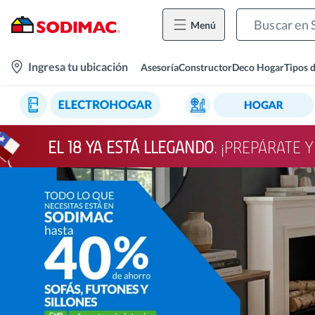
Menú
location-
Ingresa tu ubicación
Asesoría
Constructor
Deco Hogar
Tipos 
icon
EL 18 YA ESTÁ LLEGANDO
. ¡PREPÁRATE 