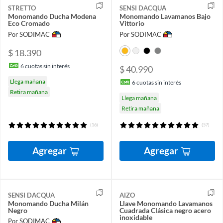
STRETTO
SENSI DACQUA
Monomando Ducha Modena
Monomando Lavamanos Bajo
Eco Cromado
Vittorio
Por SODIMAC
Por SODIMAC
$ 18.390
6
cuotas sin interés
$ 40.990
Llega mañana
6
cuotas sin interés
Retira mañana
Llega mañana
Retira mañana
(16)
(57)
Agregar
Agregar
SENSI DACQUA
AIZO
Monomando Ducha Milán
Llave Monomando Lavamanos
Negro
Cuadrada Clásica negro acero
inoxidable
Por SODIMAC