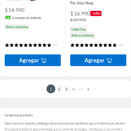
Por Aizo Shop
$ 54.990
$ 16.990
-43%
6
cuotas sin interés
$ 29.990
Retira mañana
Llega hoy
Retira mañana
(13)
(45)
Agregar
Agregar
...
1
2
3
40
Grifería para Baño
Descubre un amplio catálogo de productos en Sodimac para Grifería para Baño.
Encuentra todo lo que necesitas para renovar tu hogar. ¡Visítanos y encuentra