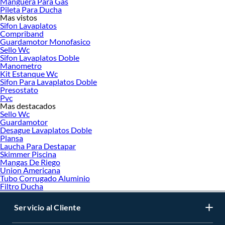
Manguera Para Gas
Pileta Para Ducha
Mas vistos
Sifon Lavaplatos
Compriband
Guardamotor Monofasico
Sello Wc
Sifon Lavaplatos Doble
Manometro
Kit Estanque Wc
Sifon Para Lavaplatos Doble
Presostato
Pvc
Mas destacados
Sello Wc
Guardamotor
Desague Lavaplatos Doble
Plansa
Laucha Para Destapar
Skimmer Piscina
Mangas De Riego
Union Americana
Tubo Corrugado Aluminio
Filtro Ducha
Servicio al Cliente