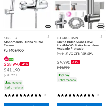
STRETTO
LEFORGE BAIN
Monomando Ducha Muzio
Ducha Bidet Arabe Llave
Cromo
Flexible Wc Baño Acero Inox
Acabado Plateado
Por MOSAICO
Por NUEVO GENESIS SPA
$ 9.990
-29%
$ 38.990
-45%
$ 13.990
$ 41.190
$ 70.990
Llega hoy
Retira mañana
Llega mañana
Retira mañana
(14)
(14)