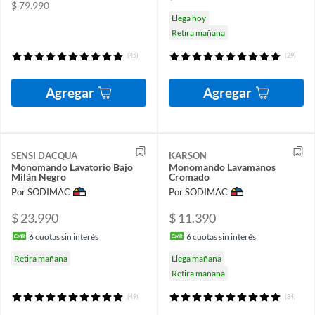
$ 79.990
Llega hoy
Retira mañana
(45)
(29)
Agregar
Agregar
SENSI DACQUA
KARSON
Monomando Lavatorio Bajo
Monomando Lavamanos
Milán Negro
Cromado
Por SODIMAC
Por SODIMAC
$ 23.990
$ 11.390
6
cuotas sin interés
6
cuotas sin interés
Retira mañana
Llega mañana
Retira mañana
(49)
(34)