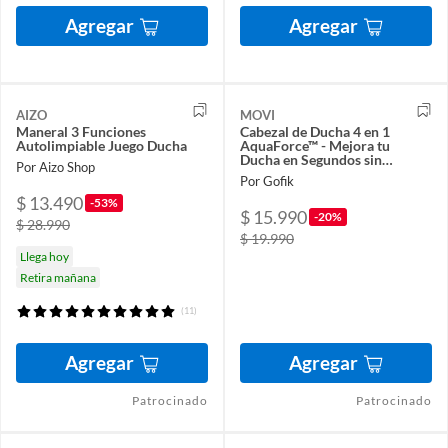
Agregar
Agregar
AIZO
MOVI
Maneral 3 Funciones
Cabezal de Ducha 4 en 1
Autolimpiable Juego Ducha
AquaForce™ - Mejora tu
Ducha en Segundos sin
Por Aizo Shop
Instalaciones Complejas
Por Gofik
$ 13.490
-53%
$ 15.990
-20%
$ 28.990
$ 19.990
Llega hoy
Retira mañana
(11)
Agregar
Agregar
Patrocinado
Patrocinado