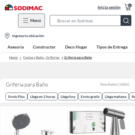
0
Inicia sesión
Menú
Search
Bar
location-
Ingresa tu ubicación
icon
Asesoría
Constructor
Deco Hogar
Tipos de Entrega
Home
Cocina y Baño - Griferías
Grifería para Baño
Grifería para Baño
Resultados
(
1886
)
Envio Plus
Llega en 2 horas
Llega hoy
Envío gratis
Llega mañana
R