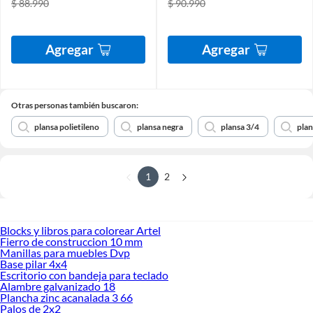
$ 88.990
$ 90.990
Agregar
Agregar
Otras personas también buscaron:
plansa polietileno
plansa negra
plansa 3/4
plan
1
2
Blocks y libros para colorear Artel
Fierro de construccion 10 mm
Manillas para muebles Dvp
Base pilar 4x4
Escritorio con bandeja para teclado
Alambre galvanizado 18
Plancha zinc acanalada 3 66
Palos de 2x2