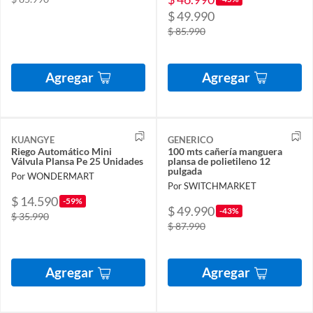
$ 49.990
$ 85.990
Agregar
Agregar
KUANGYE
GENERICO
Riego Automático Mini
100 mts cañería manguera
Válvula Plansa Pe 25 Unidades
plansa de polietileno 12
pulgada
Por WONDERMART
Por SWITCHMARKET
$ 14.590
-59%
$ 49.990
-43%
$ 35.990
$ 87.990
Agregar
Agregar