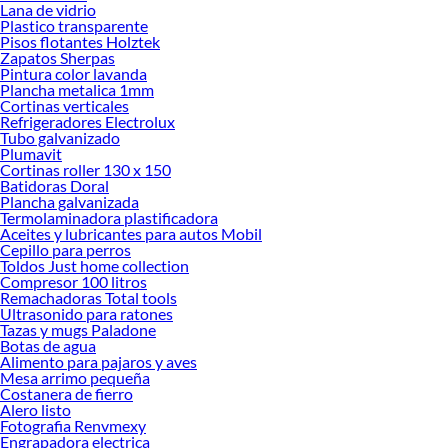
Lana de vidrio
Plastico transparente
Pisos flotantes Holztek
Zapatos Sherpas
Pintura color lavanda
Plancha metalica 1mm
Cortinas verticales
Refrigeradores Electrolux
Tubo galvanizado
Plumavit
Cortinas roller 130 x 150
Batidoras Doral
Plancha galvanizada
Termolaminadora plastificadora
Aceites y lubricantes para autos Mobil
Cepillo para perros
Toldos Just home collection
Compresor 100 litros
Remachadoras Total tools
Ultrasonido para ratones
Tazas y mugs Paladone
Botas de agua
Alimento para pajaros y aves
Mesa arrimo pequeña
Costanera de fierro
Alero listo
Fotografia Renvmexy
Engrapadora electrica