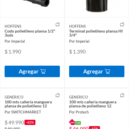
HOFFENS
HOFFENS
Codo polietileno plansa 1/2"
Terminal polietileno plansa HI
3uds
3/4"
Por Imperial
Por Imperial
$ 1.990
$ 1.390
Agregar
Agregar
GENERICO
GENERICO
100 mts cañería manguera
100 mts cañería manguera
plansa de polietileno 12
plansa de polietileno 12
Por SWITCHMARKET
Por Protech
$ 49.990
-42%
$ 46.990
$ 85.990
-45%