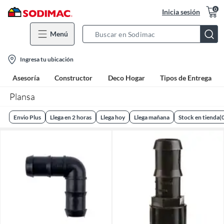
0
Inicia sesión
Menú
Search
Bar
location-
Ingresa tu ubicación
icon
Asesoría
Constructor
Deco Hogar
Tipos de Entrega
Plansa
Envio Plus
Llega en 2 horas
Llega hoy
Llega mañana
Stock en tienda
(