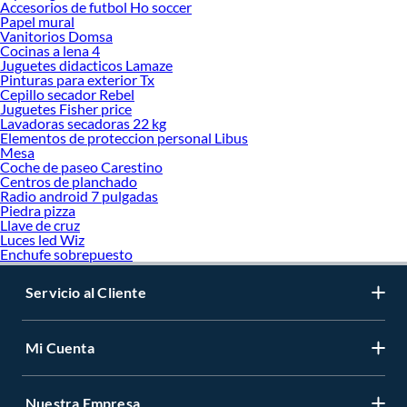
Accesorios de futbol Ho soccer
Papel mural
Vanitorios Domsa
Cocinas a lena 4
Juguetes didacticos Lamaze
Pinturas para exterior Tx
Cepillo secador Rebel
Juguetes Fisher price
Lavadoras secadoras 22 kg
Elementos de proteccion personal Libus
Mesa
Coche de paseo Carestino
Centros de planchado
Radio android 7 pulgadas
Piedra pizza
Llave de cruz
Luces led Wiz
Enchufe sobrepuesto
Servicio al Cliente
Mi Cuenta
Nuestra Empresa