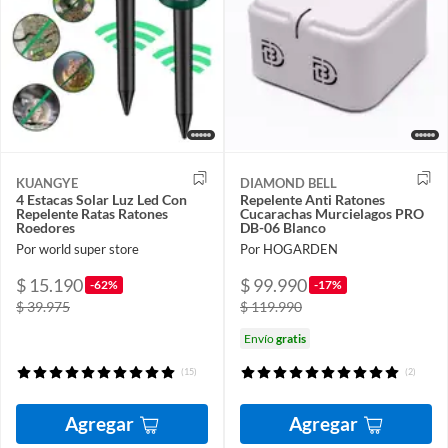
KUANGYE
DIAMOND BELL
4 Estacas Solar Luz Led Con
Repelente Anti Ratones
Repelente Ratas Ratones
Cucarachas Murcielagos PRO
Roedores
DB-06 Blanco
Por world super store
Por HOGARDEN
$ 15.190
$ 99.990
-62%
-17%
$ 39.975
$ 119.990
Envío
gratis
(15)
(2)
Agregar
Agregar