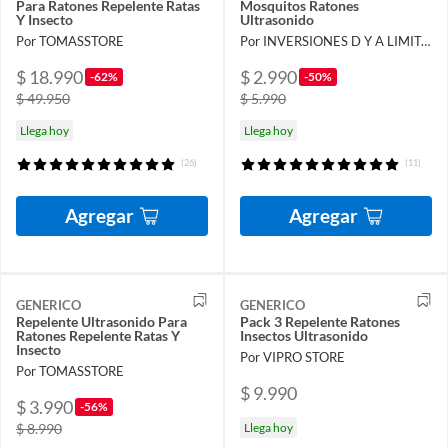
Para Ratones Repelente Ratas
Mosquitos Ratones
Y Insecto
Ultrasonido
Por TOMASSTORE
Por INVERSIONES D Y A LIMITADA
$ 18.990
$ 2.990
-62%
-50%
$ 49.950
$ 5.990
Llega hoy
Llega hoy
(26)
(11)
Agregar
Agregar
GENERICO
GENERICO
Repelente Ultrasonido Para
Pack 3 Repelente Ratones
Ratones Repelente Ratas Y
Insectos Ultrasonido
Insecto
Por VIPRO STORE
Por TOMASSTORE
$ 9.990
$ 3.990
-56%
$ 8.990
Llega hoy