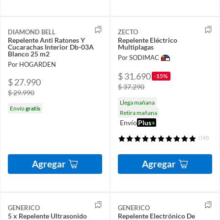
DIAMOND BELL
ZECTO
Repelente Anti Ratones Y
Repelente Eléctrico
Cucarachas Interior Db-03A
Multiplagas
Blanco 25 m2
Por SODIMAC
Por HOGARDEN
$ 31.690
-15%
$ 27.990
$ 37.290
$ 29.990
Llega mañana
Envío
gratis
Retira mañana
Envío
Plus
+
(145)
Agregar
Agregar
GENERICO
GENERICO
5 x Repelente Ultrasonido
Repelente Electrónico De