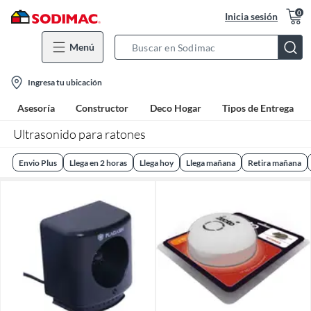
0
Inicia sesión
Menú
Search
Bar
location-
Ingresa tu ubicación
icon
Asesoría
Constructor
Deco Hogar
Tipos de Entrega
Ultrasonido para ratones
Envio Plus
Llega en 2 horas
Llega hoy
Llega mañana
Retira mañana