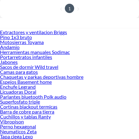
1
Extractores y ventilacion Briggs
Pino 1x3 bruto
Motosierras Toyama
Andamio
Herramientas manuales Sodimac
Portarretratos infantiles
Jabones
Sacos de dormir Wild travel
Camas para gatos
Chaquetas y parkas deportivas hombre
Espejos Basement home
Enchufe Legrand
Licuadoras Doral
Parlantes bluetooth Polk audio
Superfosfato triple
Cortinas blackout termicas
Barra de cobre para tierra
Cuchillos y tablas Ranty
Vibropison
Perno hexagonal
Neumaticos Zeta
Tapa ciega Lexo