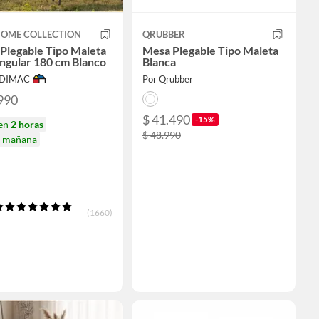
HOME COLLECTION
QRUBBER
Plegable Tipo Maleta
Mesa Plegable Tipo Maleta
ngular 180 cm Blanco
Blanca
ODIMAC
Por Qrubber
990
$ 41.490
-15%
 en
2 horas
$ 48.990
a mañana
(1660)