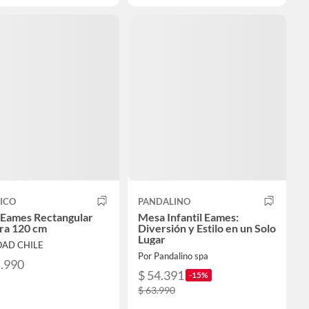
ICO
PANDALINO
Eames Rectangular
Mesa Infantil Eames:
ra 120 cm
Diversión y Estilo en un Solo
Lugar
OAD CHILE
Por Pandalino spa
5.990
$ 54.391
-15%
$ 63.990