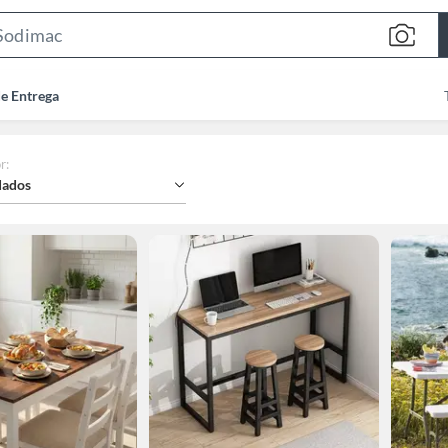
Search
Bar
de Entrega
r
:
ados