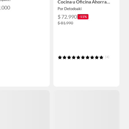
Cocina u Oficina Ahorra
Espacio
9.000
Por Detodoaki
$ 72.990
-11%
$ 81.990
(4)