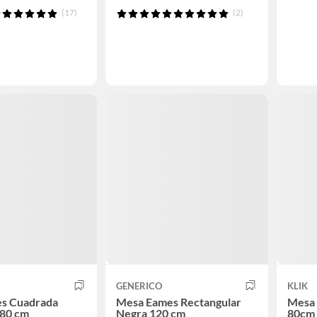
(17)
(2)
GENERICO
KLIK
s Cuadrada
Mesa Eames Rectangular
Mesa
x80 cm
Negra 120 cm
80cm 