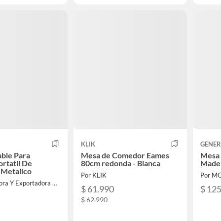
KLIK
GENER
ble Para
Mesa de Comedor Eames
Mesa 
rtatil De
80cm redonda - Blanca
Made
 Metalico
Por KLIK
Por M
Por Importadora Y Exportadora Osmao Limitada
$ 61.990
$ 12
$ 62.990