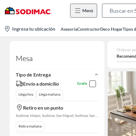
Menú
location-
Ingresa tu ubicación
Asesoría
Constructor
Deco Hogar
Tipos 
icon
Ordenar po
Recomend
Mesa
Tipo de Entrega
Envío a domicilio
Gratis
Llega hoy
Llega mañana
Retiro en un punto
Sodimac Maipú, Sodimac San Miguel, Sodimac San Bernardo
Retira mañana