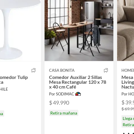
CASA BONITA
HOMER
omedor Tulip
Comedor Auxiliar 2 Sillas
Mesa 
ca
Mesa Rectangular 120 x 78
Livin
x 40 cm Café
Nactu
HILE
Por SODIMAC
Por H
$ 39.
$ 49.990
$ 69.9
Retira mañana
na
Llega
Retir