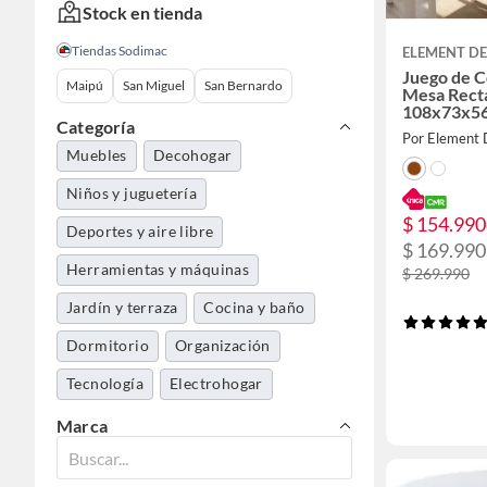
Stock en tienda
Tiendas Sodimac
ELEMENT DE
Juego de C
Maipú
San Miguel
San Bernardo
Mesa Rect
108x73x5
Categoría
Por Element 
Muebles
Decohogar
Niños y juguetería
$ 154.990
Deportes y aire libre
$ 169.990
Herramientas y máquinas
$ 269.990
Jardín y terraza
Cocina y baño
Dormitorio
Organización
Tecnología
Electrohogar
Ferretería
Especiales
Marca
Mundo bebé
Automotriz