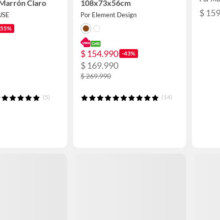
 Marrón Claro
108x73x56cm
$ 15
USE
Por Element Design
-55%
$ 154.990
-43%
$ 169.990
$ 269.990
(5)
(14)