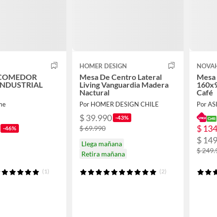
HOMER DESIGN
NOVA
 COMEDOR
Mesa De Centro Lateral
Mesa
INDUSTRIAL
Living Vanguardia Madera
160x
Nactural
Café
me
Por HOMER DESIGN CHILE
Por A
$ 39.990
-43%
$ 13
$ 69.990
-46%
$ 14
Llega mañana
$ 249.
Retira mañana
(1)
(2)