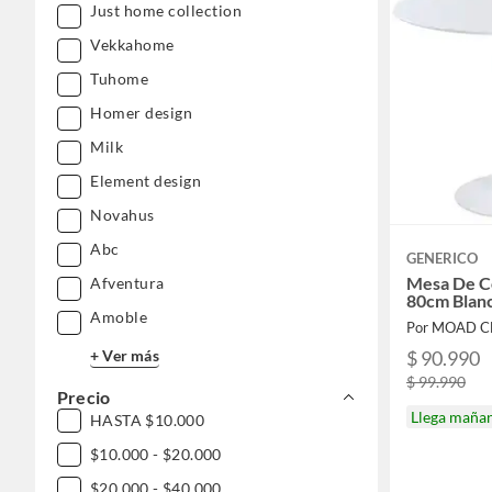
Belleza, higiene y salud
Just home collection
Vekkahome
Aseo y limpieza
Tuhome
Librería y celebraciones
Homer design
Milk
Element design
Novahus
Abc
GENERICO
Mesa De C
Afventura
80cm Blan
Amoble
Por MOAD C
+ Ver más
$ 90.990
$ 99.990
Precio
Llega maña
HASTA $10.000
$10.000 - $20.000
$20.000 - $40.000