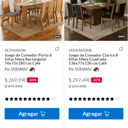
ALTAVISION
VEKKAHOME
Juego de Comedor Porto 8
Juego de Comedor Clarice 8
Sillas Mesa Rectangular
Sillas Mesa Cuadrada
76x75x180 cm Café
136x77x136 cm Café
Por SODIMAC
Por SODIMAC
$ 269.990
$ 297.490
-44%
-47%
$ 479.990
$ 559.990
(12)
(12)
Agregar
Agregar