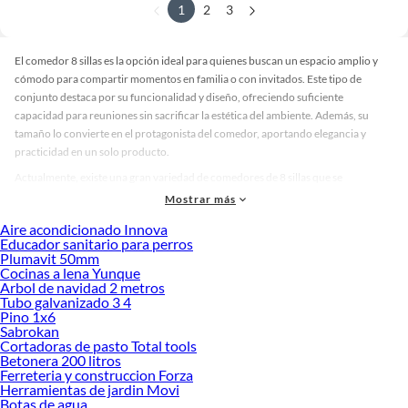
1
2
3
El comedor 8 sillas es la opción ideal para quienes buscan un espacio amplio y
cómodo para compartir momentos en familia o con invitados. Este tipo de
conjunto destaca por su funcionalidad y diseño, ofreciendo suficiente
capacidad para reuniones sin sacrificar la estética del ambiente. Además, su
tamaño lo convierte en el protagonista del comedor, aportando elegancia y
practicidad en un solo producto.
Actualmente, existe una gran variedad de comedores de 8 sillas que se
diferencian por materiales, estilos y acabados. Puedes encontrar modelos en
Mostrar más
madera maciza para un look clásico, opciones con vidrio templado para
Aire acondicionado Innova
ambientes modernos y diseños con estructuras metálicas que aportan un toque
Educador sanitario para perros
industrial. También hay diversidad en colores y tapizados, desde tonos neutros
Plumavit 50mm
hasta combinaciones más atrevidas, lo que permite personalizar el espacio
Cocinas a lena Yunque
Arbol de navidad 2 metros
según tu estilo.
Tubo galvanizado 3 4
Comedor 8 sillas: características y ventajas que debes considerar
Pino 1x6
Sabrokan
Los comedores de 8 sillas ofrecen comodidad y resistencia gracias a la calidad de
Cortadoras de pasto Total tools
sus materiales. Entre sus beneficios más importantes se encuentra la estabilidad
Betonera 200 litros
Ferreteria y construccion Forza
de la mesa y la ergonomía de las sillas, que garantizan confort durante largas
Herramientas de jardin Movi
reuniones. Muchos modelos incluyen acabados protectores contra humedad y
Botas de agua