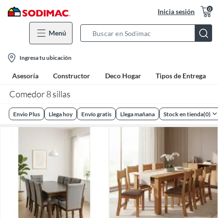
0
Inicia sesión
Menú
Search
Bar
location-
Ingresa tu ubicación
icon
Asesoría
Constructor
Deco Hogar
Tipos de Entrega
Comedor 8 sillas
Envio Plus
Llega hoy
Envío gratis
Llega mañana
Stock en tienda
(
0
)