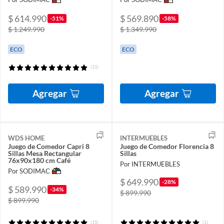
$ 614.990
$ 569.890
-51%
-58%
$ 1.249.990
$ 1.349.990
ECO
ECO
(11)
Agregar
Agregar
WDS HOME
INTERMUEBLES
Juego de Comedor Capri 8
Juego de Comedor Florencia 8
Sillas Mesa Rectangular
Sillas
76x90x180 cm Café
Por INTERMUEBLES
Por SODIMAC
$ 649.990
-28%
$ 589.990
-34%
$ 899.990
$ 899.990
(15)
(1)