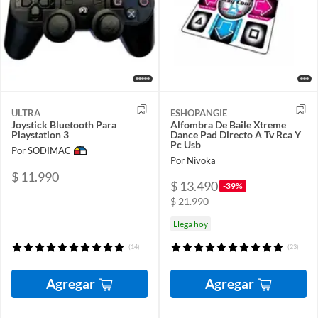
ULTRA
ESHOPANGIE
Joystick Bluetooth Para
Alfombra De Baile Xtreme
Playstation 3
Dance Pad Directo A Tv Rca Y
Pc Usb
Por SODIMAC
Por Nivoka
$ 11.990
$ 13.490
-39%
$ 21.990
Llega hoy
(14)
(23)
Agregar
Agregar