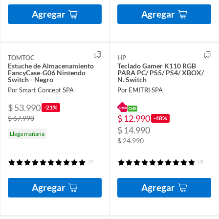
Agregar
Agregar
TOMTOC
HP
Estuche de Almacenamiento
Teclado Gamer K110 RGB
FancyCase-G06 Nintendo
PARA PC/ PS5/ PS4/ XBOX/
Switch - Negro
N. Switch
Por Smart Concept SPA
Por EMITRI SPA
$ 53.990
-21%
$ 12.990
$ 67.990
-48%
$ 14.990
Llega mañana
$ 24.990
(2)
(3)
Agregar
Agregar