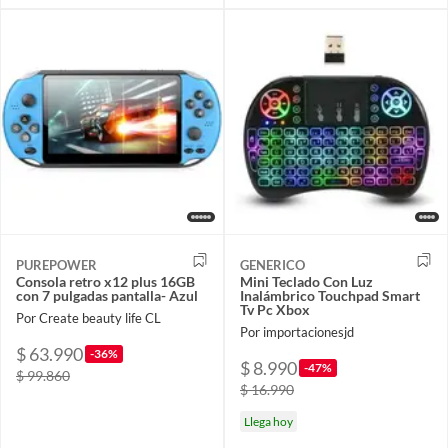
PUREPOWER
GENERICO
Consola retro x12 plus 16GB
Mini Teclado Con Luz
con 7 pulgadas pantalla- Azul
Inalámbrico Touchpad Smart
Tv Pc Xbox
Por Create beauty life CL
Por importacionesjd
$ 63.990
-36%
$ 8.990
-47%
$ 99.860
$ 16.990
Llega hoy