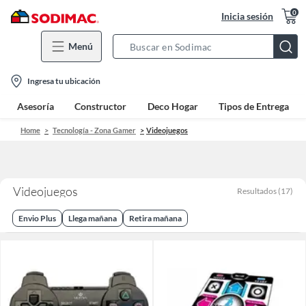
0
Inicia sesión
Menú
Search
Bar
location-
Ingresa tu ubicación
icon
Asesoría
Constructor
Deco Hogar
Tipos de Entrega
Home
Tecnología - Zona Gamer
Videojuegos
Videojuegos
Resultados
(
17
)
Envio Plus
Llega mañana
Retira mañana