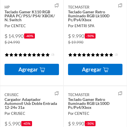
HP
TECMASTER
Teclado Gamer K110 RGB
Teclado Gamer Retro
PARA PC/ PS5/ PS4/ XBOX/
Iluminado RGB Lk100D
N. Switch
Pc/Ps4/Xbox
Por CENTEC
Por EMITRI SPA
$ 14.990
$ 9.990
-40%
-50%
$ 24.990
$ 19.990
(3)
(2)
Agregar
Agregar
CRUSEC
TECMASTER
Cargador Adaptador
Teclado Gamer Retro
Automovil Usb Doble Entrada
Iluminado RGB Lk100D
12-24v 31a
Pc/Ps4/Xbox
Por CRUSEC
Por CENTEC
$ 5.990
$ 9.990
-45%
-50%