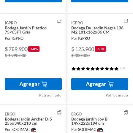
IGPRO
IGPRO
Bodega Jardín Plástico
Bodega De Jardín Negra 138
75×65FT Gris
M2 181x162x86 CM.
Por IGPRO
Por IGPRO
$ 789.900
$ 125.900
-60%
-58%
$ 1.990.000
$ 300.000
(11)
Agregar
Agregar
Patrocinado
Patrocinado
ERGO
ERGO
Bodega jardín Archer D-S
Bodega jardín Joy B
255x340x210 cm
149x222x194 cm
Por SODIMAC
Por SODIMAC