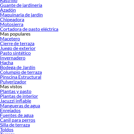
Rastrillo
Guante de jardinería
Azadón
Maquinaria de jardín
Chipeadora
Motosierra
Cortadora de pasto eléctrica
Mas populares
Macetero
Cierre de terraza
Juego de exterior
Pasto sintético
Invernadero
Hacha
Bodega de Jardín
Columpio de terraza
Pinscina Estructural
Pulverizador
Mas vistos
Plantas y pasto
Plantas de interior
Una bodega de jardín es una estructura independiente diseñada
Jacuzzi inflable
específicamente para almacenamiento exterior. Protege herramientas, equipos y
Mangueras de agua
accesorios contra lluvia, sol, humedad y cambios de temperatura.
Enrejados
Fuentes de agua
Resumen rápido
Canil para perros
Silla de terraza
Qué es:
Estructura resistente a la intemperie para organizar y proteger tus
Toldos
herramientas y equipos de jardín.