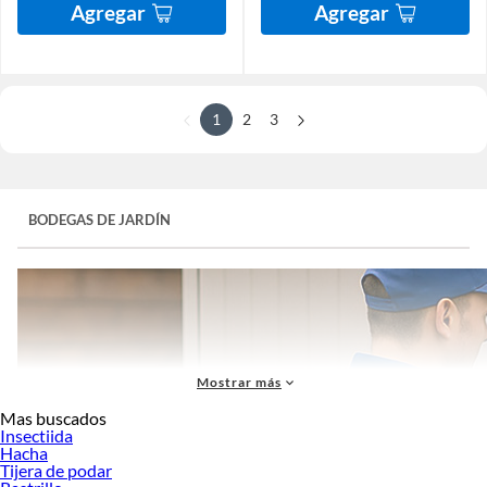
Agregar
Agregar
1
2
3
BODEGAS DE JARDÍN
Mostrar más
Mas buscados
Insectiida
Hacha
Tijera de podar