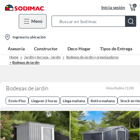
0
Inicia sesión
Menú
Search
Bar
location-
Ingresa tu ubicación
icon
Asesoría
Constructor
Deco Hogar
Tipos de Entrega
Home
Jardín y terraza - Jardín
Bodegas de jardín y organizadores
Bodegas de jardín
Bodegas de jardín
Resultados
(
128
)
Envio Plus
Llega en 2 horas
Llega mañana
Retira mañana
Stock en ti