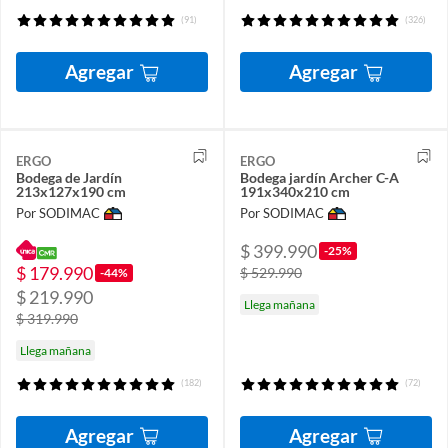
(91)
(326)
Agregar
Agregar
ERGO
ERGO
Bodega de Jardín
Bodega jardín Archer C-A
213x127x190 cm
191x340x210 cm
Por SODIMAC
Por SODIMAC
$ 399.990
-25%
$ 179.990
$ 529.990
-44%
$ 219.990
Llega mañana
$ 319.990
Llega mañana
(182)
(72)
Agregar
Agregar