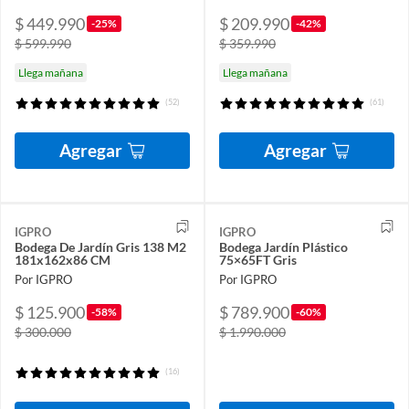
$ 449.990
$ 209.990
-25%
-42%
$ 599.990
$ 359.990
Llega mañana
Llega mañana
(52)
(61)
Agregar
Agregar
IGPRO
IGPRO
Bodega De Jardín Gris 138 M2
Bodega Jardín Plástico
181x162x86 CM
75×65FT Gris
Por IGPRO
Por IGPRO
$ 125.900
$ 789.900
-58%
-60%
$ 300.000
$ 1.990.000
(16)