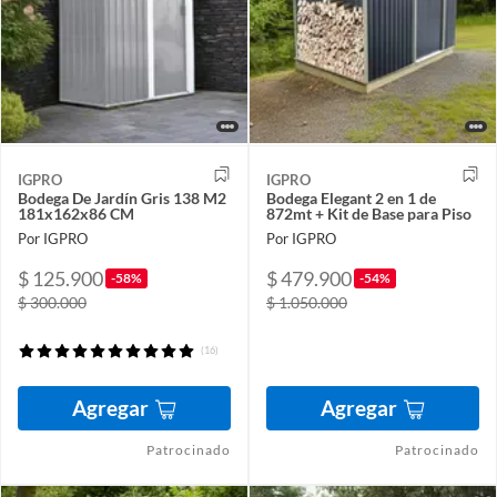
IGPRO
IGPRO
Bodega De Jardín Gris 138 M2
Bodega Elegant 2 en 1 de
181x162x86 CM
872mt + Kit de Base para Piso
Por IGPRO
Por IGPRO
$ 125.900
$ 479.900
-58%
-54%
$ 300.000
$ 1.050.000
(16)
Agregar
Agregar
Patrocinado
Patrocinado