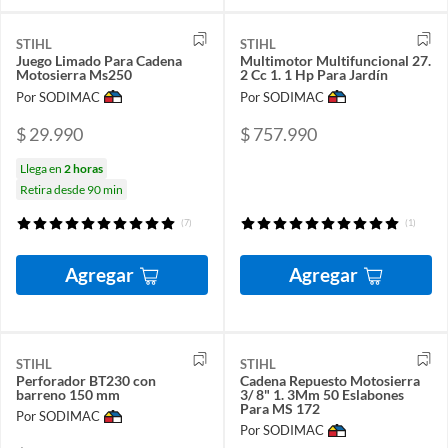
STIHL
STIHL
Juego Limado Para Cadena
Multimotor Multifuncional 27.
Motosierra Ms250
2 Cc 1. 1 Hp Para Jardín
Por SODIMAC
Por SODIMAC
$ 29.990
$ 757.990
Llega en
2 horas
Retira desde 90 min
(7)
(1)
Agregar
Agregar
STIHL
STIHL
Perforador BT230 con
Cadena Repuesto Motosierra
barreno 150 mm
3/ 8" 1. 3Mm 50 Eslabones
Para MS 172
Por SODIMAC
Por SODIMAC