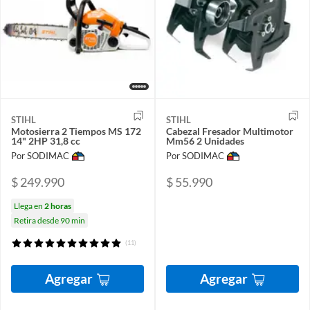
STIHL
STIHL
Motosierra 2 Tiempos MS 172
Cabezal Fresador Multimotor
14" 2HP 31,8 cc
Mm56 2 Unidades
Por SODIMAC
Por SODIMAC
$ 249.990
$ 55.990
Llega en
2 horas
Retira desde 90 min
(11)
Agregar
Agregar