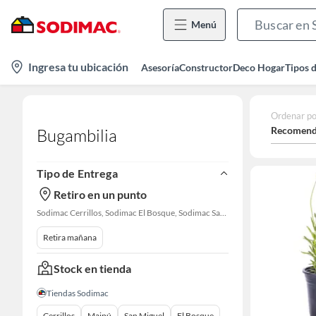
Menú
location-
Ingresa tu ubicación
Asesoría
Constructor
Deco Hogar
Tipos 
icon
Ordenar po
Recomend
Bugambilia
Tipo de Entrega
Retiro en un punto
Sodimac Cerrillos, Sodimac El Bosque, Sodimac San Bernardo
Retira mañana
Stock en tienda
Tiendas Sodimac
Cerrillos
Maipú
San Miguel
El Bosque