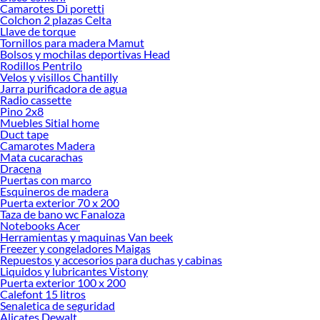
Camarotes Di poretti
Colchon 2 plazas Celta
Llave de torque
Tornillos para madera Mamut
Bolsos y mochilas deportivas Head
Rodillos Pentrilo
Velos y visillos Chantilly
Jarra purificadora de agua
Radio cassette
Pino 2x8
Muebles Sitial home
Duct tape
Camarotes Madera
Mata cucarachas
Dracena
Puertas con marco
Esquineros de madera
Puerta exterior 70 x 200
Taza de bano wc Fanaloza
Notebooks Acer
Herramientas y maquinas Van beek
Freezer y congeladores Maigas
Repuestos y accesorios para duchas y cabinas
Liquidos y lubricantes Vistony
Puerta exterior 100 x 200
Calefont 15 litros
Senaletica de seguridad
Alicates Dewalt