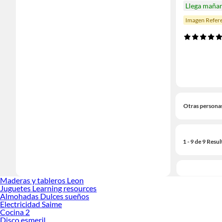
Llega maña
Imagen Refere
Otras persona
1 - 9 de 9 Resu
Maderas y tableros Leon
Juguetes Learning resources
Almohadas Dulces sueños
Electricidad Saime
Cocina 2
Disco esmeril