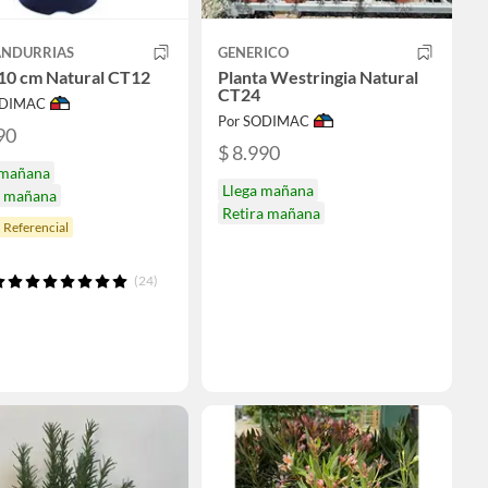
ANDURRIAS
GENERICO
10 cm Natural CT12
Planta Westringia Natural
CT24
ODIMAC
Por SODIMAC
90
$ 8.990
 mañana
Llega mañana
a mañana
Retira mañana
 Referencial
(24)