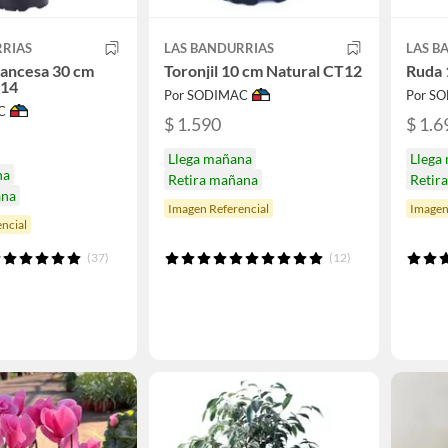
RRIAS
LAS BANDURRIAS
LAS B
rancesa 30 cm
Toronjil 10 cm Natural CT12
Ruda 
T14
Por SODIMAC
Por S
C
$ 1.590
$ 1.6
Llega mañana
Llega
na
Retira mañana
Retir
ana
Imagen Referencial
Imagen
ncial
(37)
(12)