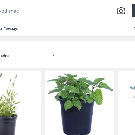
Search
Bar
de Entrega
r
:
ados