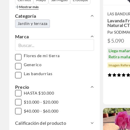
Mostrar más
LAS BANDU
Categoría
Lavanda F
Jardín y terraza
Natural C
Por SODIMA
Marca
$ 5.090
Llega maña
Flores de mi tierra
Retira mañ
Generico
Imagen Refere
Las bandurrias
Precio
HASTA $10.000
$10.000 - $20.000
$40.000 - $60.000
Calificación del producto