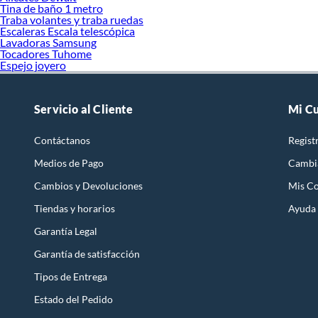
Tina de baño 1 metro
Traba volantes y traba ruedas
Escaleras Escala telescópica
Lavadoras Samsung
Tocadores Tuhome
Espejo joyero
Servicio al Cliente
Mi C
Contáctanos
Regist
Medios de Pago
Cambi
Cambios y Devoluciones
Mis C
Tiendas y horarios
Ayuda
Garantía Legal
Garantía de satisfacción
Tipos de Entrega
Estado del Pedido