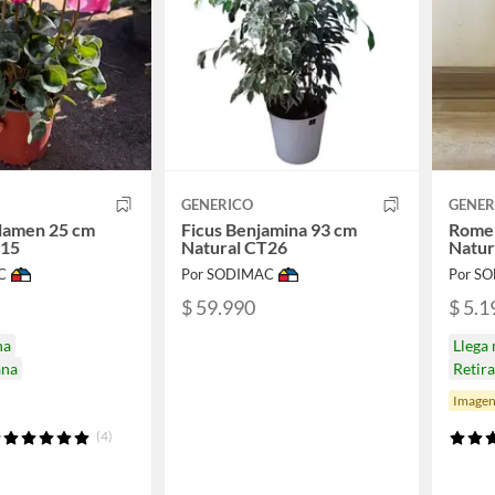
GENERICO
GENER
clamen 25 cm
Ficus Benjamina 93 cm
Romer
T15
Natural CT26
Natur
C
Por SODIMAC
Por S
$ 59.990
$ 5.1
na
Llega
ana
Retir
Imagen
(4)