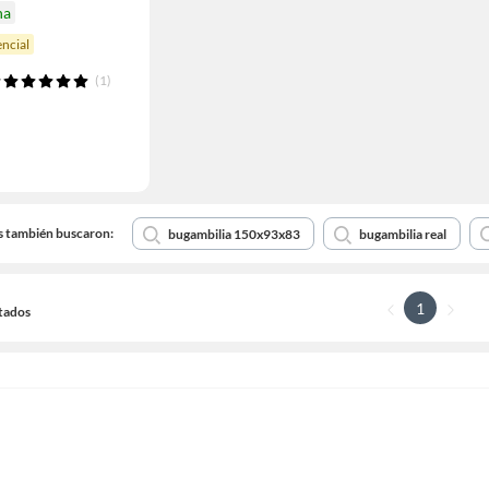
na
ncial
(1)
s también buscaron:
bugambilia 150x93x83
bugambilia real
1
ltados