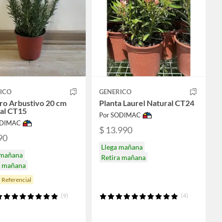
ICO
GENERICO
o Arbustivo 20 cm
Planta Laurel Natural CT24
al CT15
Por SODIMAC
ODIMAC
$ 13.990
90
Llega mañana
 mañana
Retira mañana
a mañana
 Referencial
(9)
(4)