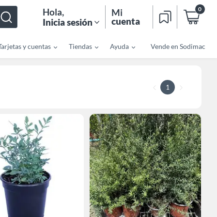
0
Hola
,
Mi
cuenta
Inicia sesión
Tarjetas y cuentas
Tiendas
Ayuda
Vende en Sodimac
1