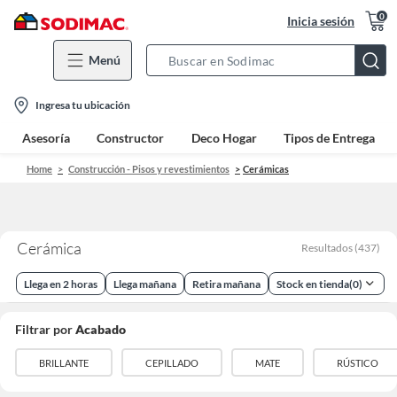
0
Inicia sesión
Menú
Search
Bar
location-
Ingresa tu ubicación
icon
Asesoría
Constructor
Deco Hogar
Tipos de Entrega
Home
Construcción - Pisos y revestimientos
Cerámicas
Cerámica
Resultados
(
437
)
Llega en 2 horas
Llega mañana
Retira mañana
Stock en tienda
(
0
)
Filtrar por
Acabado
BRILLANTE
CEPILLADO
MATE
RÚSTICO