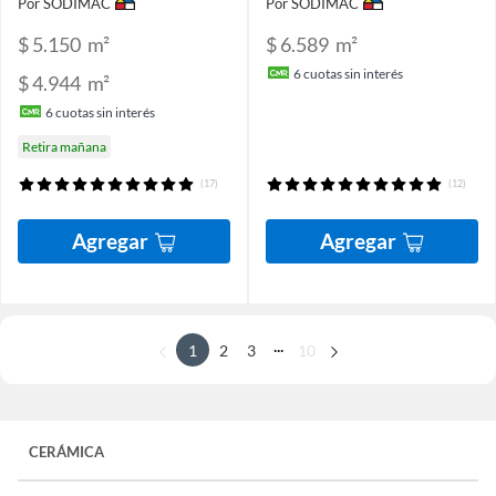
Por SODIMAC
Por SODIMAC
$ 5.150
m²
$ 6.589
m²
6
cuotas sin interés
$ 4.944
m²
6
cuotas sin interés
Retira mañana
(17)
(12)
Agregar
Agregar
...
1
2
3
10
CERÁMICA