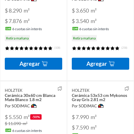
$ 8.290
m²
$ 3.650
m²
$ 7.876
m²
$ 3.540
m²
6
cuotas sin interés
6
cuotas sin interés
Retira mañana
Retira mañana
(108)
(258)
Agregar
Agregar
HOLZTEK
HOLZTEK
Cerámica 30x60 cm Blanca
Cerámica 53x53 cm Mykonos
Mate Blanco 1.8 m2
Gray Gris 2.81 m2
Por SODIMAC
Por SODIMAC
$ 5.550
m²
$ 7.990
m²
-50%
$ 11.090
m²
$ 7.590
m²
6
cuotas sin interés