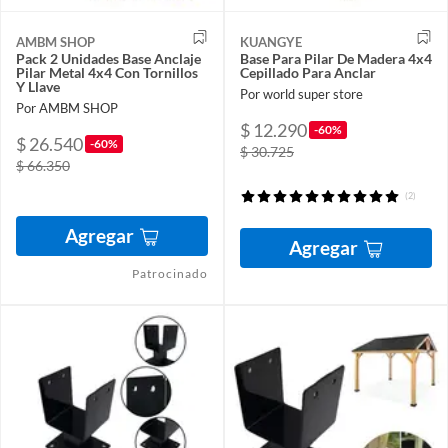
AMBM SHOP
KUANGYE
Pack 2 Unidades Base Anclaje
Base Para Pilar De Madera 4x4
Pilar Metal 4x4 Con Tornillos
Cepillado Para Anclar
Y Llave
Por world super store
Por AMBM SHOP
$ 12.290
-60%
$ 26.540
-60%
$ 30.725
$ 66.350
(2)
Agregar
Agregar
Patrocinado