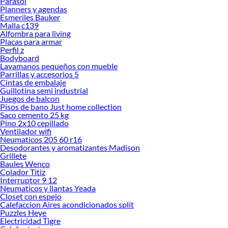
Parasol
Planners y agendas
Esmeriles Bauker
Malla c139
Alfombra para living
Placas para armar
Perfil z
Bodyboard
Lavamanos pequeños con mueble
Parrillas y accesorios 5
Cintas de embalaje
Guillotina semi industrial
Juegos de balcon
Pisos de bano Just home collection
Saco cemento 25 kg
Pino 2x10 cepillado
Ventilador wifi
Neumaticos 205 60 r16
Desodorantes y aromatizantes Madison
Grillete
Baules Wenco
Colador Titiz
Interruptor 9 12
Neumaticos y llantas Yeada
Closet con espejo
Calefaccion Aires acondicionados split
Puzzles Heye
Electricidad Tigre