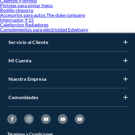
Calefont y termos
Pistolas para pintar Ingco
Rodillo chiporro
Accesorios para autos The duke company
Interruptor 9 15
Calefaccion Radiadores
Complementos para electricidad Edwinayy
Servicio al Cliente
Mi Cuenta
Nuestra Empresa
Comunidades
Términos y Condiciones