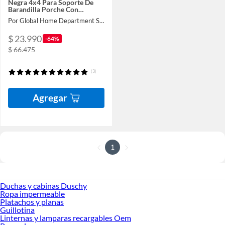
Negra 4x4 Para Soporte De
Barandilla Porche Con
Tornillos Y Llave
Por Global Home Department Store
$ 23.990
-64%
$ 66.475
(3)
Agregar
1
Duchas y cabinas Duschy
Ropa impermeable
Platachos y planas
Guillotina
Linternas y lamparas recargables Oem