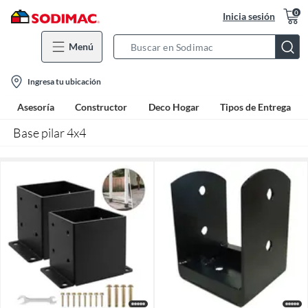
0
Inicia sesión
Menú
Search
Bar
location-
Ingresa tu ubicación
icon
Asesoría
Constructor
Deco Hogar
Tipos de Entrega
Base pilar 4x4