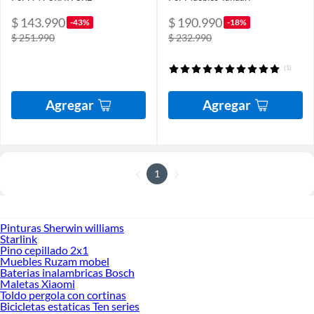
$ 143.990
$ 190.990
-43%
-18%
$ 251.990
$ 232.990
(1)
Agregar
Agregar
1
Pinturas Sherwin williams
Starlink
Pino cepillado 2x1
Muebles Ruzam mobel
Baterias inalambricas Bosch
Maletas Xiaomi
Toldo pergola con cortinas
Bicicletas estaticas Ten series