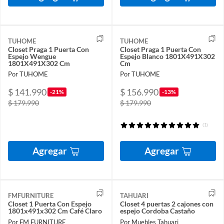
TUHOME
TUHOME
Closet Praga 1 Puerta Con
Closet Praga 1 Puerta Con
Espejo Wengue
Espejo Blanco 1801X491X302
1801X491X302 Cm
Cm
Por TUHOME
Por TUHOME
$ 141.990
$ 156.990
-21%
-13%
$ 179.990
$ 179.990
(1)
Agregar
Agregar
FMFURNITURE
TAHUARI
Closet 1 Puerta Con Espejo
Closet 4 puertas 2 cajones con
1801x491x302 Cm Café Claro
espejo Cordoba Castaño
Por FM FURNITURE
Por Muebles Tahuari