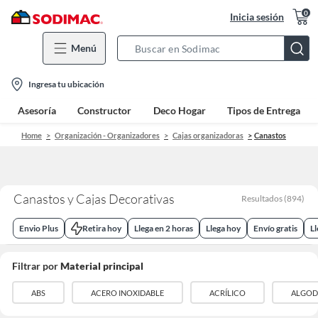
0
Inicia sesión
Menú
Search
Bar
location-
Ingresa tu ubicación
icon
Asesoría
Constructor
Deco Hogar
Tipos de Entrega
Home
Organización - Organizadores
Cajas organizadoras
Canastos
Canastos y Cajas Decorativas
Resultados
(
894
)
Envio Plus
Retira hoy
Llega en 2 horas
Llega hoy
Envío gratis
L
Filtrar por
Material principal
ABS
ACERO INOXIDABLE
ACRÍLICO
ALGO