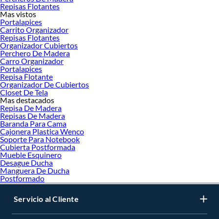
Repisas Flotantes
Mas vistos
Portalapices
Carrito Organizador
Repisas Flotantes
Organizador Cubiertos
Perchero De Madera
Carro Organizador
Portalapices
Repisa Flotante
Organizador De Cubiertos
Closet De Tela
Mas destacados
Repisa De Madera
Repisas De Madera
Baranda Para Cama
Cajonera Plastica Wenco
Soporte Para Notebook
Cubierta Postformada
Mueble Esquinero
Desague Ducha
Manguera De Ducha
Postformado
Servicio al Cliente