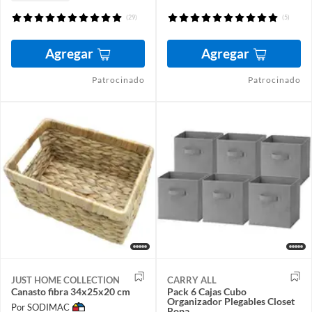
(29)
(5)
Agregar
Agregar
Patrocinado
Patrocinado
JUST HOME COLLECTION
CARRY ALL
Canasto fibra 34x25x20 cm
Pack 6 Cajas Cubo
Organizador Plegables Closet
Por SODIMAC
Ropa