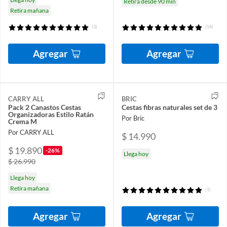
Retira desde 90 min
Retira mañana
(3)
(54)
Agregar
Agregar
CARRY ALL
BRIC
Pack 2 Canastos Cestas
Cestas fibras naturales set de 3
Organizadoras Estilo Ratán
Por Bric
Crema M
Por CARRY ALL
$ 14.990
$ 19.890
-26%
Llega hoy
$ 26.990
Llega hoy
Retira mañana
(1)
Agregar
Agregar