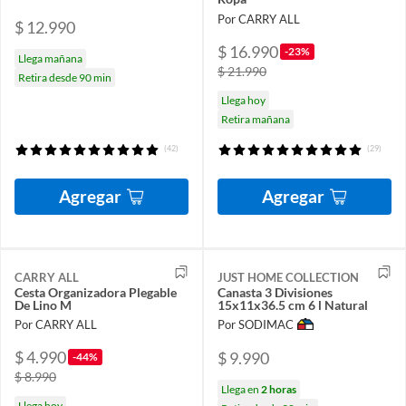
Por CARRY ALL
$ 12.990
$ 16.990
-23%
Llega mañana
$ 21.990
Retira desde 90 min
Llega hoy
Retira mañana
(42)
(29)
Agregar
Agregar
CARRY ALL
JUST HOME COLLECTION
Cesta Organizadora Plegable
Canasta 3 Divisiones
De Lino M
15x11x36.5 cm 6 l Natural
Por CARRY ALL
Por SODIMAC
$ 4.990
$ 9.990
-44%
$ 8.990
Llega en
2 horas
Llega hoy