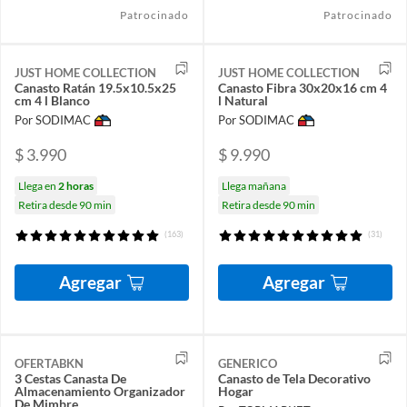
Patrocinado
Patrocinado
JUST HOME COLLECTION
JUST HOME COLLECTION
Canasto Ratán 19.5x10.5x25
Canasto Fibra 30x20x16 cm 4
cm 4 l Blanco
l Natural
Por SODIMAC
Por SODIMAC
$ 3.990
$ 9.990
Llega en
2 horas
Llega mañana
Retira desde 90 min
Retira desde 90 min
(163)
(31)
Agregar
Agregar
OFERTABKN
GENERICO
3 Cestas Canasta De
Canasto de Tela Decorativo
Almacenamiento Organizador
Hogar
De Mimbre