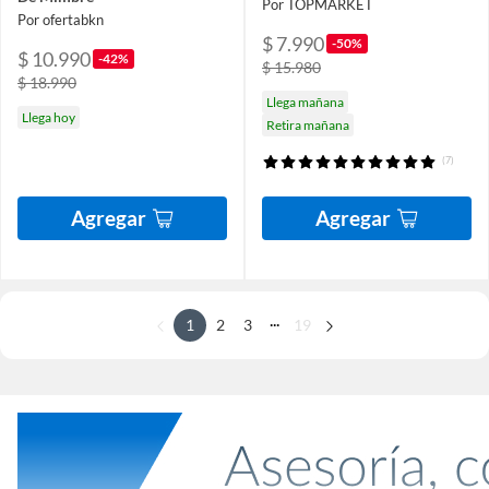
Por TOPMARKET
Por ofertabkn
$ 7.990
-50%
$ 10.990
-42%
$ 15.980
$ 18.990
Llega mañana
Llega hoy
Retira mañana
(7)
Agregar
Agregar
...
1
2
3
19