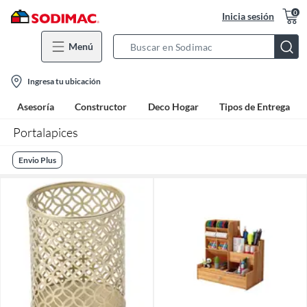
0
Inicia sesión
Menú
Search
Bar
location-
Ingresa tu ubicación
icon
Asesoría
Constructor
Deco Hogar
Tipos de Entrega
Portalapices
Envio Plus