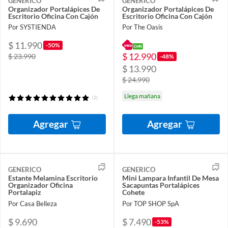
GENERICO
GENERICO
Organizador Portalápices De
Organizador Portalápices De
Escritorio Oficina Con Cajón
Escritorio Oficina Con Cajón
Por SYSTIENDA
Por The Oasis
$ 11.990
-50%
$ 12.990
$ 23.990
-48%
$ 13.990
$ 24.990
Llega mañana
(2)
Agregar
Agregar
GENERICO
GENERICO
Estante Melamina Escritorio
Mini Lampara Infantil De Mesa
Organizador Oficina
Sacapuntas Portalápices
Portalapiz
Cohete
Por Casa Belleza
Por TOP SHOP SpA
$ 9.690
$ 7.490
-53%