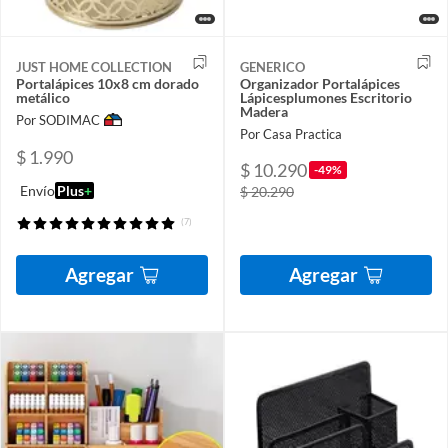
JUST HOME COLLECTION
GENERICO
Portalápices 10x8 cm dorado
Organizador Portalápices
metálico
Lápicesplumones Escritorio
Madera
Por SODIMAC
Por Casa Practica
$ 1.990
$ 10.290
-49%
Envío
Plus
+
$ 20.290
(7)
Agregar
Agregar