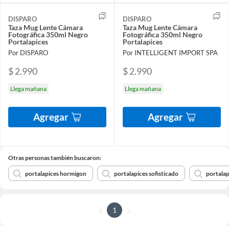
DISPARO
DISPARO
Taza Mug Lente Cámara
Taza Mug Lente Cámara
Fotográfica 350ml Negro
Fotográfica 350ml Negro
Portalapices
Portalapices
Por DISPARO
Por INTELLIGENT IMPORT SPA
$ 2.990
$ 2.990
Llega mañana
Llega mañana
Agregar
Agregar
Otras personas también buscaron:
portalapices hormigon
portalapices sofisticado
portalap
1