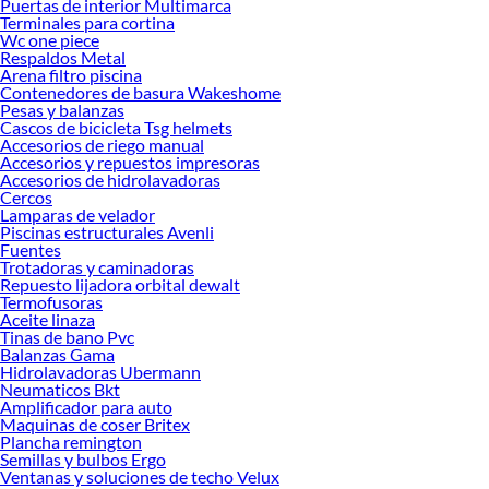
Puertas de interior Multimarca
Terminales para cortina
Wc one piece
Respaldos Metal
Arena filtro piscina
Contenedores de basura Wakeshome
Pesas y balanzas
Cascos de bicicleta Tsg helmets
Accesorios de riego manual
Accesorios y repuestos impresoras
Accesorios de hidrolavadoras
Cercos
Lamparas de velador
Piscinas estructurales Avenli
Fuentes
Trotadoras y caminadoras
Repuesto lijadora orbital dewalt
Termofusoras
Aceite linaza
Tinas de bano Pvc
Balanzas Gama
Hidrolavadoras Ubermann
Neumaticos Bkt
Amplificador para auto
Maquinas de coser Britex
Plancha remington
Semillas y bulbos Ergo
Ventanas y soluciones de techo Velux