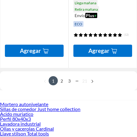
Llega mañana
Retira mañana
Envío
Plus
+
ECO
(12)
Agregar
Agregar
...
1
2
3
21
Mortero autonivelante
Sillas de comedor Just home collection
Acido muriatico
Perfil 80x40x3
Lavadora industrial
Ollas y cacerolas Cardinal
Llave stilson Total tools