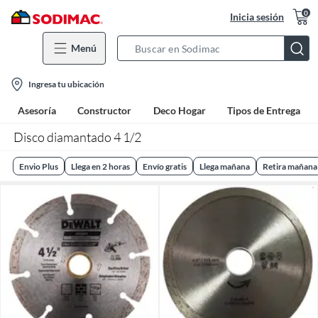
0
Inicia sesión
Menú
Search
Bar
location-
Ingresa tu ubicación
icon
Asesoría
Constructor
Deco Hogar
Tipos de Entrega
Disco diamantado 4 1/2
Envio Plus
Llega en 2 horas
Envío gratis
Llega mañana
Retira mañana