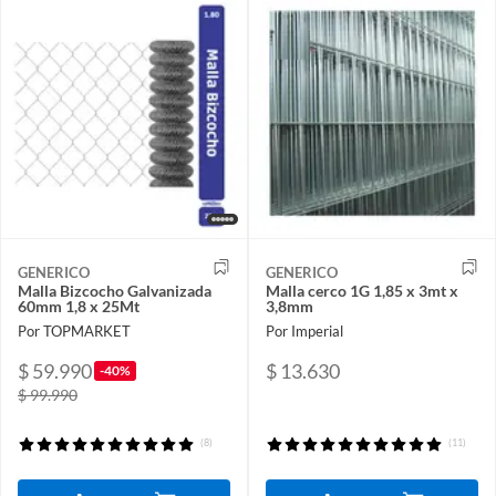
GENERICO
GENERICO
Malla Bizcocho Galvanizada
Malla cerco 1G 1,85 x 3mt x
60mm 1,8 x 25Mt
3,8mm
Por TOPMARKET
Por Imperial
$ 59.990
$ 13.630
-40%
$ 99.990
(8)
(11)