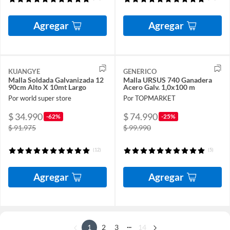
Agregar
Agregar
KUANGYE
GENERICO
Malla Soldada Galvanizada 12
Malla URSUS 740 Ganadera
90cm Alto X 10mt Largo
Acero Galv. 1,0x100 m
Por world super store
Por TOPMARKET
$ 34.990
$ 74.990
-62%
-25%
$ 91.975
$ 99.990
(12)
(5)
Agregar
Agregar
...
1
2
3
14