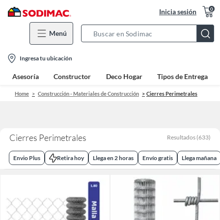
0
Inicia sesión
Menú
Search
Bar
location-
Ingresa tu ubicación
icon
Asesoría
Constructor
Deco Hogar
Tipos de Entrega
Home
Construcción - Materiales de Construcción
Cierres Perimetrales
Cierres Perimetrales
Resultados
(
633
)
Envio Plus
Retira hoy
Llega en 2 horas
Envío gratis
Llega mañana