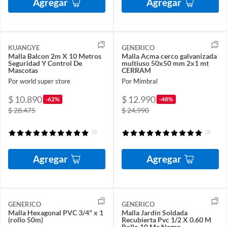
Agregar
Agregar
KUANGYE
GENERICO
Malla Balcon 2m X 10 Metros
Malla Acma cerco galvanizada
Seguridad Y Control De
multiuso 50x50 mm 2x1 mt
Mascotas
CERRAM
Por world super store
Por Mimbral
$ 10.890
$ 12.990
-62%
-48%
$ 28.475
$ 24.990
(5)
(2)
Agregar
Agregar
GENERICO
GENERICO
Malla Hexagonal PVC 3/4" x 1
Malla Jardín Soldada
(rollo 50m)
Recubierta Pvc 1/2 X 0.60 M
Rollo 10 Me Negro