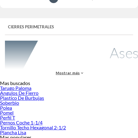
CIERRES PERIMETRALES
Mostrar más
Mas buscados
Tarugo Paloma
Angulos De Fierro
Plastico De Burbujas
Los
cierres perimetrales
son sistemas para delimitar, proteger y dar privacidad a
Soberbio
terrenos, jardines, casas o negocios. Incluyen
mallas galvanizadas
,
mallas
Polea
soldadas
,
mallas raschel
,
alambres
,
cercos metálicos
y soluciones de
Pomel
ocultamiento visual
como cintas cubre cerco o cierres de terraza.
Perfil T
Pernos Coche 1-1/4
Si buscas una solución práctica para cercar un espacio exterior, aquí
Tornillo Techo Hexagonal 2-1/2
encontrarás opciones para
seguridad
,
privacidad
,
sombra
y
decoración
, con
Plancha Lisa
Mas populares
distintos materiales, alturas y niveles de resistencia a la intemperie.