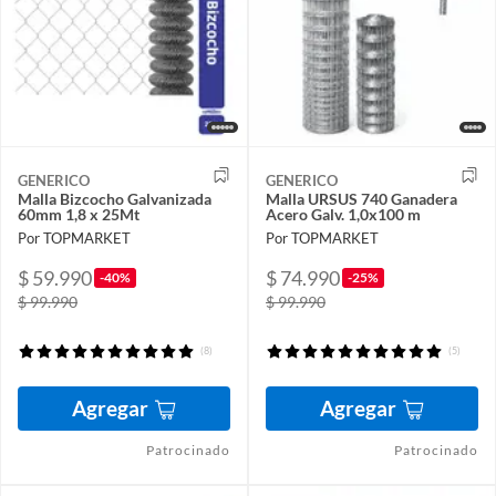
GENERICO
GENERICO
Malla Bizcocho Galvanizada
Malla URSUS 740 Ganadera
60mm 1,8 x 25Mt
Acero Galv. 1,0x100 m
Por TOPMARKET
Por TOPMARKET
$ 59.990
$ 74.990
-40%
-25%
$ 99.990
$ 99.990
(8)
(5)
Agregar
Agregar
Patrocinado
Patrocinado