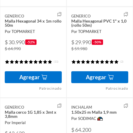
GENERICO
GENERICO
Malla Hexagonal 34 x 1m rollo
Malla Hexagonal PVC 1" x 1,0
50m
(rollo 50m)
Por TOPMARKET
Por TOPMARKET
$ 30.990
$ 29.990
-52%
-50%
$ 64.990
$ 59.980
(11)
(2)
Agregar
Agregar
Patrocinado
Patrocinado
GENERICO
INCHALAM
Malla cerco 1G 1,85 x 3mt x
1.50x25 m Malla 1,9 mm
3,8mm
Por SODIMAC
Por Imperial
$ 64.200