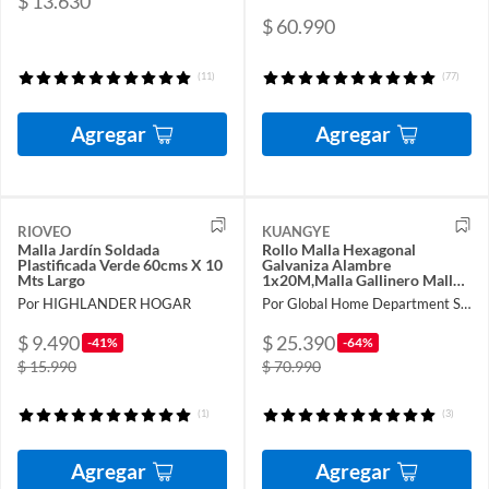
$ 13.630
$ 60.990
(11)
(77)
Agregar
Agregar
RIOVEO
KUANGYE
Malla Jardín Soldada
Rollo Malla Hexagonal
Plastificada Verde 60cms X 10
Galvaniza Alambre
Mts Largo
1x20M,Malla Gallinero Malla
Alambre Para Plantas De
Por HIGHLANDER HOGAR
Por Global Home Department Store
Jardín
$ 9.490
$ 25.390
-41%
-64%
$ 15.990
$ 70.990
(1)
(3)
Agregar
Agregar