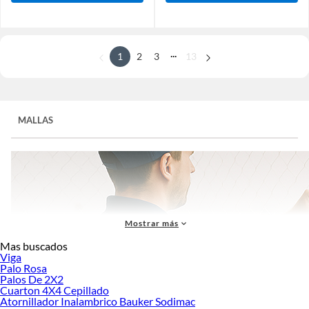
...
1
2
3
13
MALLAS
Mostrar más
Mas buscados
Viga
Palo Rosa
Palos De 2X2
Cuarton 4X4 Cepillado
Atornillador Inalambrico Bauker Sodimac