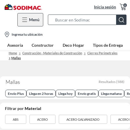
0
Inicia sesión
Menú
Search
Bar
location-
Ingresa tu ubicación
icon
Asesoría
Constructor
Deco Hogar
Tipos de Entrega
Home
Construcción - Materiales de Construcción
Cierres Perimetrales
Mallas
Mallas
Resultados
(
588
)
Envio Plus
Llega en 2 horas
Llega hoy
Envío gratis
Llega mañana
R
Filtrar por
Material
ABS
ACERO
ACERO GALVANIZADO
ACERO 