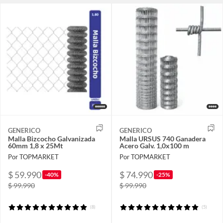
GENERICO
GENERICO
Malla Bizcocho Galvanizada
Malla URSUS 740 Ganadera
60mm 1,8 x 25Mt
Acero Galv. 1,0x100 m
Por TOPMARKET
Por TOPMARKET
$ 59.990
$ 74.990
-40%
-25%
$ 99.990
$ 99.990
(8)
(5)