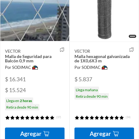
VECTOR
VECTOR
Malla de Seguridad para
Malla hexagonal galvanizada
Balcón 0,9 mm
de 1X0,6X3 m
Por SODIMAC
Por SODIMAC
$ 16.341
$ 5.837
$ 15.524
Llega mañana
Retira desde 90 min
Llega en
2 horas
Retira desde 90 min
(37)
(34)
Agregar
Agregar