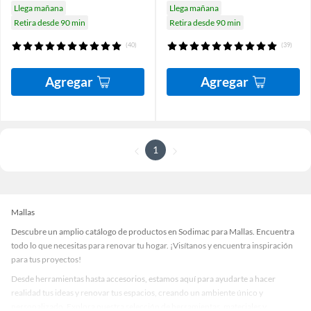
Llega mañana
Llega mañana
Retira desde 90 min
Retira desde 90 min
(40)
(39)
Agregar
Agregar
1
Mallas
Descubre un amplio catálogo de productos en Sodimac para Mallas. Encuentra
todo lo que necesitas para renovar tu hogar. ¡Visítanos y encuentra inspiración
para tus proyectos!
Desde herramientas hasta accesorios, estamos aquí para ayudarte a hacer
realidad tus ideas y renovar tus espacios, creando un ambiente único y
personalizado. Explora nuestra selección de herramientas, materiales y