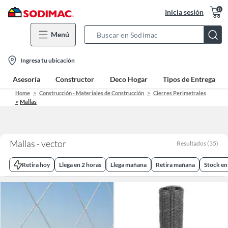
0
Inicia sesión
Menú
Search
Bar
location-
Ingresa tu ubicación
icon
Asesoría
Constructor
Deco Hogar
Tipos de Entrega
Home
Construcción - Materiales de Construcción
Cierres Perimetrales
Mallas
Mallas - vector
Resultados
(
35
)
Retira hoy
Llega en 2 horas
Llega mañana
Retira mañana
Stock en