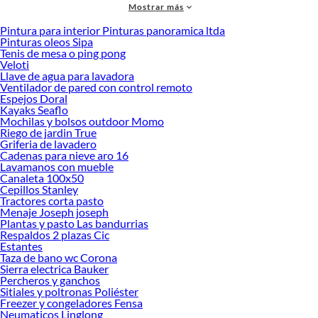
Mostrar más
accesorios de calidad que te ayudarán a crear un espacio más tú.
Pintura para interior Pinturas panoramica ltda
Desde remodelaciones hasta proyectos de decoración, estamos aquí para hacer
Pinturas oleos Sipa
tus ideas realidad. ¡Visítanos y encuentra todo lo que tenemos para ofrecerte en
Tenis de mesa o ping pong
Mallas!
Veloti
Llave de agua para lavadora
Explora la variedad de productos de Mallas en Sodimac
Ventilador de pared con control remoto
Espejos Doral
Herramientas, materiales y accesorios de calidad para tus proyectos y
Kayaks Seaflo
renovación de espacios. ¡Visítanos y descubre todo lo que tenemos para
Mochilas y bolsos outdoor Momo
ofrecerte!
Riego de jardin True
Griferia de lavadero
Encuentra una amplia variedad de productos de Mallas en Sodimac. Encuentra
Cadenas para nieve aro 16
todo lo necesario para tus proyectos de renovación y decoración. ¡Visítanos y
Lavamanos con mueble
haz tus ideas realidad!
Canaleta 100x50
Cepillos Stanley
Tractores corta pasto
Menaje Joseph joseph
Plantas y pasto Las bandurrias
Respaldos 2 plazas Cic
Estantes
Taza de bano wc Corona
Sierra electrica Bauker
Percheros y ganchos
Sitiales y poltronas Poliéster
Freezer y congeladores Fensa
Neumaticos Linglong