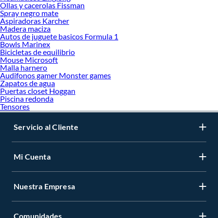
Ollas y cacerolas Fissman
Spray negro mate
Aspiradoras Karcher
Madera maciza
Autos de juguete basicos Formula 1
Bowls Marinex
Bicicletas de equilibrio
Mouse Microsoft
Malla harnero
Audifonos gamer Monster games
Zapatos de agua
Puertas closet Hoggan
Piscina redonda
Tensores
Servicio al Cliente
Mi Cuenta
Nuestra Empresa
Comunidades