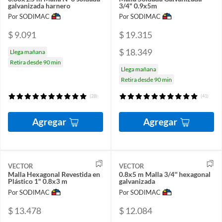
galvanizada harnero
3/4" 0.9x5m
Por SODIMAC
Por SODIMAC
$ 9.091
$ 19.315
$ 18.349
Llega mañana
Retira desde 90 min
Llega mañana
Retira desde 90 min
(28)
(41)
Agregar
Agregar
VECTOR
VECTOR
Malla Hexagonal Revestida en
0.8x5 m Malla 3/4'' hexagonal
Plástico 1" 0.8x3 m
galvanizada
Por SODIMAC
Por SODIMAC
$ 13.478
$ 12.084