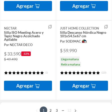
Agregar
Agregar
NECTAR
JUST HOME COLLECTION
Silla ISO Meeting Acero y
Silla Descanso Nórdica Negro
Tapiz Negro Acolchado
101x54.5x67 cm
Apilable
Por SODIMAC
Por NECTAR DECO
$ 59.990
$ 33.590
-32%
$ 49.490
Llega mañana
Retira mañana
(2)
(225)
Agregar
Agregar
...
1
2
3
12