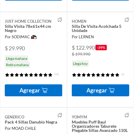
JUST HOME COLLECTION
HOMEN
Silla Visita 78x61x44 cm
Silla De Visita Acolchada 5
Negro
Unidade
Por SODIMAC
Por LERNEN
$ 122.990
$ 29.990
-39%
$ 199.990
Llega mañana
Llega hoy
Retira mañana
(59)
(5)
Agregar
Agregar
GENERICO
YOMYM
Pack 4 Sillas Danubio Negra
Muebles Puff Baul
Organizadores Taburete
Por MOAD CHILE
Plegable Sillas Avanzado 110L