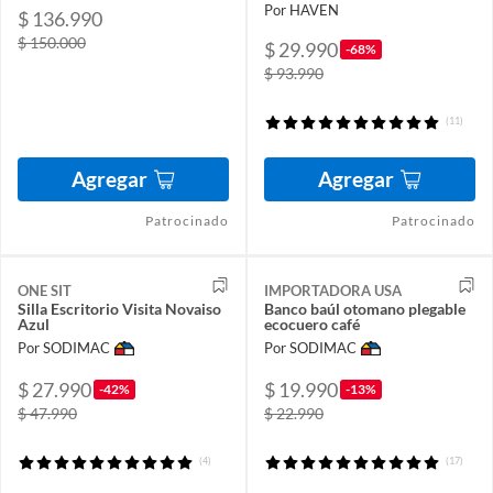
Por HAVEN
$ 136.990
$ 150.000
$ 29.990
-68%
$ 93.990
(11)
Agregar
Agregar
Patrocinado
Patrocinado
ONE SIT
IMPORTADORA USA
Silla Escritorio Visita Novaiso
Banco baúl otomano plegable
Azul
ecocuero café
Por SODIMAC
Por SODIMAC
$ 27.990
$ 19.990
-42%
-13%
$ 47.990
$ 22.990
(4)
(17)