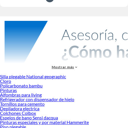
Mostrar más
Más productos con increíbles ofertas:
Silla plegable National geographic
Cloro
Cómodas y cajoneras
Policarbonato bambu
Tocadores
Pinturas
Veladores
Alfombras para living
Respaldos
Refrigerador con dispensador de hielo
Set muebles de dormitorio
Tornillos para cemento
Dormitorio
Depiladora electrica
Muebles de dormitorio
Colchones Colbox
Espejos de bano Sensi dacqua
Vitrinas
Pinturas especiales y por material Hammerite
Organizadores de cocina
Piso plegable
Escritorio de vidrio