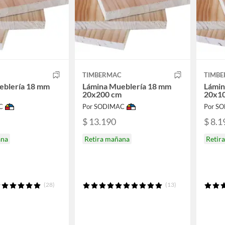
TIMBERMAC
TIMB
eblería 18 mm
Lámina Mueblería 18 mm
Lámin
20x200 cm
20x1
C
Por SODIMAC
Por S
$ 13.190
$ 8.1
ana
Retira mañana
Retir
(28)
(13)