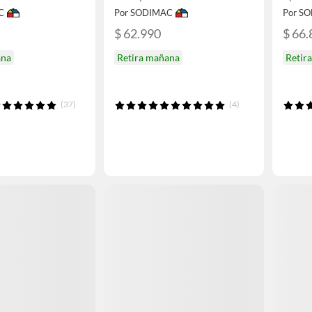
C
Por SODIMAC
Por S
$ 62.990
$ 66.
ana
Retira mañana
Retir
(37)
(4)