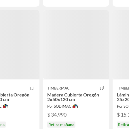
TIMBERMAC
TIMB
bierta Oregón
Madera Cubierta Oregón
Lámin
0 cm
2x50x120 cm
25x2
C
Por SODIMAC
Por S
$ 34.990
$ 15.
ana
Retira mañana
Retir