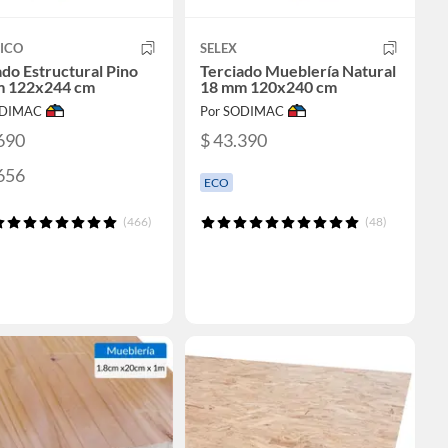
ICO
SELEX
ado Estructural Pino
Terciado Mueblería Natural
m 122x244 cm
18 mm 120x240 cm
ODIMAC
Por SODIMAC
690
$ 43.390
656
ECO
(466)
(48)