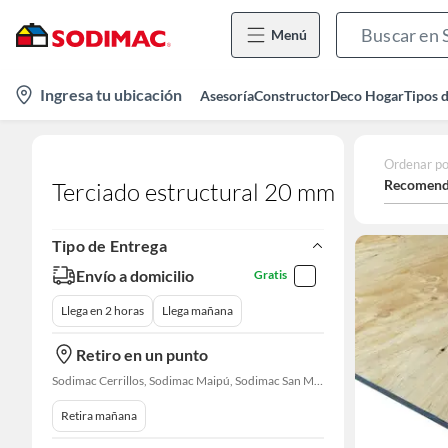
Menú
location-
Ingresa tu ubicación
Asesoría
Constructor
Deco Hogar
Tipos 
icon
Ordenar po
Recomend
Terciado estructural 20 mm
Tipo de Entrega
Envío a domicilio
Gratis
Llega en 2 horas
Llega mañana
Retiro en un punto
Sodimac Cerrillos, Sodimac Maipú, Sodimac San Miguel, Sodimac El Bosque, Sodimac San Bernardo, Constructor Cantagallo, Sodimac Talagante, Sodimac San Fernando
Retira mañana