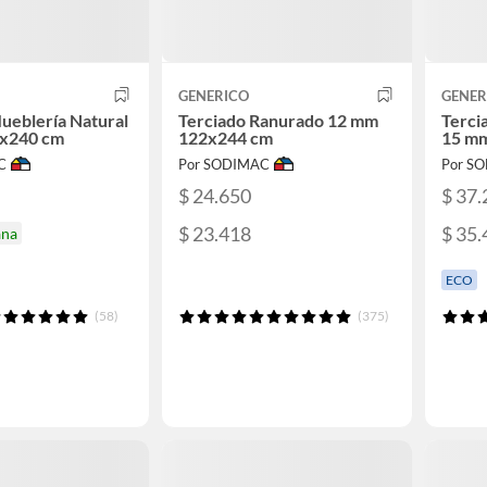
GENERICO
GENER
ueblería Natural
Terciado Ranurado 12 mm
Terci
x240 cm
122x244 cm
15 m
C
Por SODIMAC
Por S
$ 24.650
$ 37.
$ 23.418
$ 35.
ana
ECO
(58)
(375)