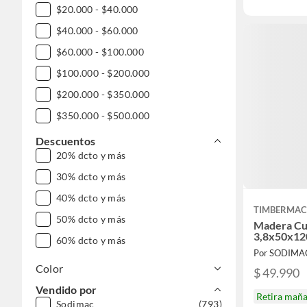
$20.000 - $40.000
$40.000 - $60.000
$60.000 - $100.000
$100.000 - $200.000
$200.000 - $350.000
$350.000 - $500.000
$500.000 - $1.000.000
Descuentos
20% dcto y más
DESDE $1.000.000
30% dcto y más
40% dcto y más
TIMBERMAC
50% dcto y más
Madera Cu
3,8x50x12
60% dcto y más
Por SODIMA
Color
$ 49.990
Vendido por
Retira mañ
Sodimac
(793)