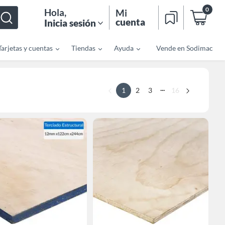
0
Hola
,
Mi
cuenta
Inicia sesión
Tarjetas y cuentas
Tiendas
Ayuda
Vende en Sodimac
...
1
2
3
16