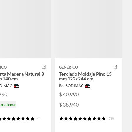
ICO
GENERICO
rta Madera Natural 3
Terciado Moldaje Pino 15
0x140 cm
mm 122x244 cm
ODIMAC
Por SODIMAC
790
$ 40.990
$ 38.940
a mañana
(4)
(79)