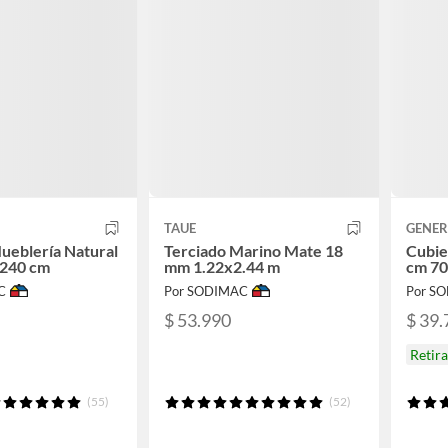
TAUE
GENER
ueblería Natural
Terciado Marino Mate 18
Cubie
240 cm
mm 1.22x2.44 m
cm 7
C
Por SODIMAC
Por S
$ 53.990
$ 39.
Retir
(55)
(52)