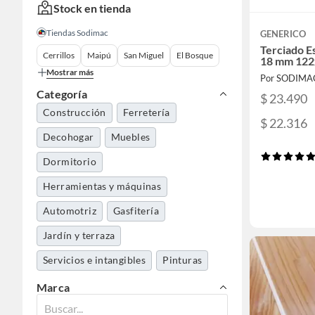
Stock en tienda
Tiendas Sodimac
GENERICO
Terciado E
Cerrillos
Maipú
San Miguel
El Bosque
18 mm 122
Mostrar más
Por SODIMA
Categoría
$ 23.490
Construcción
Ferretería
$ 22.316
Decohogar
Muebles
Dormitorio
Herramientas y máquinas
Automotriz
Gasfitería
Jardín y terraza
Servicios e intangibles
Pinturas
Marca