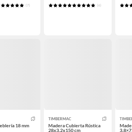
(7)
(6)
TIMBERMAC
TIMB
eblería 18 mm
Madera Cubierta Rústica
Mader
28x3,2x150 cm
3,8×