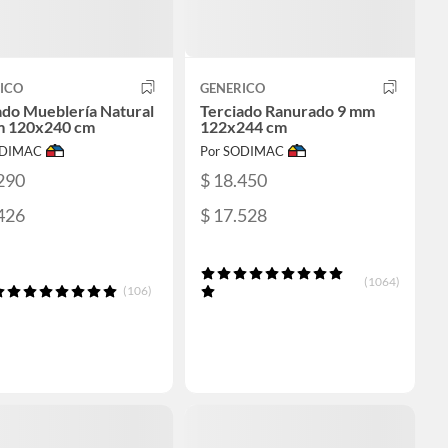
ICO
GENERICO
ado Mueblería Natural
Terciado Ranurado 9 mm
m 120x240 cm
122x244 cm
ODIMAC
Por SODIMAC
290
$ 18.450
426
$ 17.528
(1064)
(106)