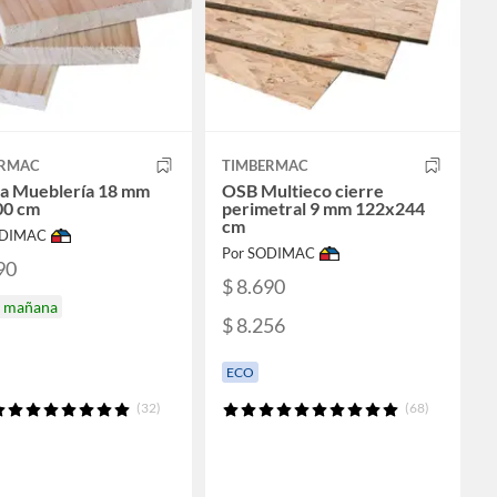
ERMAC
TIMBERMAC
a Mueblería 18 mm
OSB Multieco cierre
00 cm
perimetral 9 mm 122x244
cm
ODIMAC
Por SODIMAC
90
$ 8.690
a mañana
$ 8.256
ECO
(32)
(68)