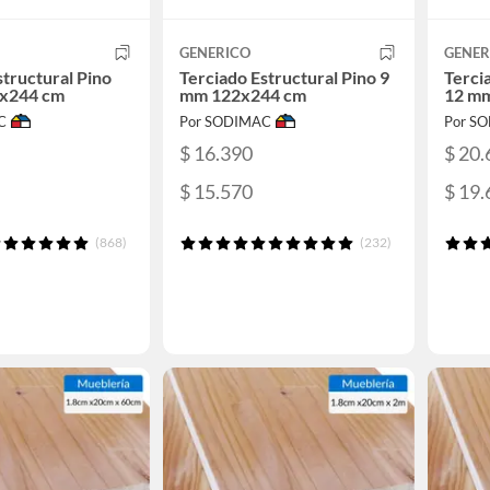
GENERICO
GENER
structural Pino
Terciado Estructural Pino 9
Terci
x244 cm
mm 122x244 cm
12 m
C
Por SODIMAC
Por S
$ 16.390
$ 20.
$ 15.570
$ 19.
(868)
(232)