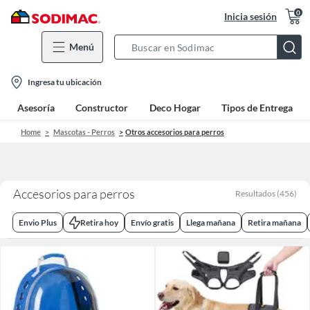
0
Inicia sesión
Menú
Search
Bar
location-
Ingresa tu ubicación
icon
Asesoría
Constructor
Deco Hogar
Tipos de Entrega
Home
Mascotas - Perros
Otros accesorios para perros
Accesorios para perros
Resultados
(
456
)
Envio Plus
Retira hoy
Envío gratis
Llega mañana
Retira mañana