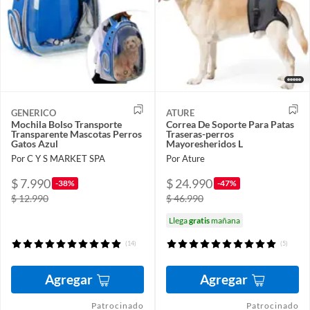
GENERICO
ATURE
Mochila Bolso Transporte
Correa De Soporte Para Patas
Transparente Mascotas Perros
Traseras-perros
Gatos Azul
Mayoresheridos L
Por C Y S MARKET SPA
Por Ature
$ 7.990
$ 24.990
-38%
-47%
$ 12.990
$ 46.990
Llega
gratis
mañana
(14)
(5)
Agregar
Agregar
Patrocinado
Patrocinado