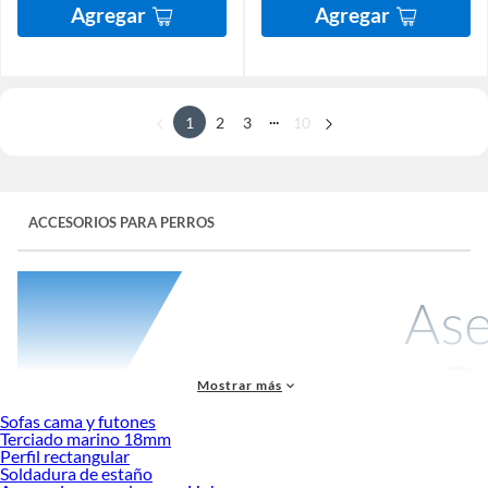
Agregar
Agregar
...
1
2
3
10
ACCESORIOS PARA PERROS
Mostrar más
Sofas cama y futones
Terciado marino 18mm
Perfil rectangular
Soldadura de estaño
Los
accesorios para perro
son elementos indispensables para garantizar el