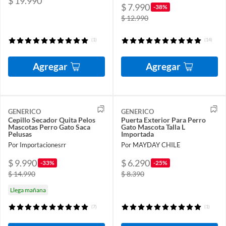
$ 19.990
$ 7.990
-38%
$ 12.990
(1)
(14)
Agregar
Agregar
GENERICO
GENERICO
Cepillo Secador Quita Pelos
Puerta Exterior Para Perro
Mascotas Perro Gato Saca
Gato Mascota Talla L
Pelusas
Importada
Por Importacionesrr
Por MAYDAY CHILE
$ 9.990
$ 6.290
-33%
-25%
$ 14.990
$ 8.390
Llega mañana
(7)
(1)