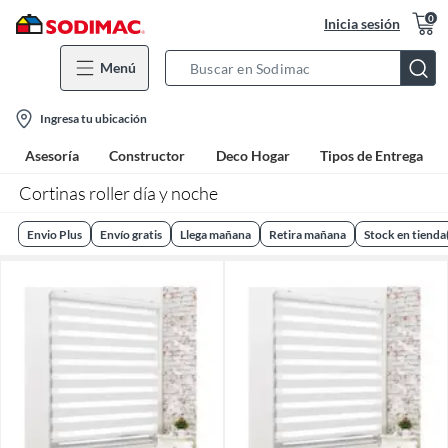
0
Inicia sesión
Menú
Search
Bar
location-
Ingresa tu ubicación
icon
Asesoría
Constructor
Deco Hogar
Tipos de Entrega
Cortinas roller día y noche
Envio Plus
Envío gratis
Llega mañana
Retira mañana
Stock en tienda