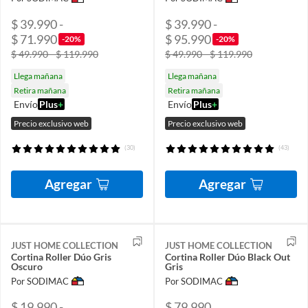
$ 39.990 -
$ 39.990 -
$ 71.990
$ 95.990
-20%
-20%
$ 49.990 - $ 119.990
$ 49.990 - $ 119.990
Llega mañana
Llega mañana
Retira mañana
Retira mañana
Envío
Plus
+
Envío
Plus
+
Precio exclusivo web
Precio exclusivo web
(30)
(43)
Agregar
Agregar
JUST HOME COLLECTION
JUST HOME COLLECTION
Cortina Roller Dúo Gris
Cortina Roller Dúo Black Out
Oscuro
Gris
Por SODIMAC
Por SODIMAC
$ 19.990 -
$ 79.990