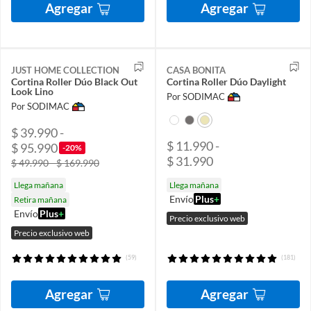
Agregar
Agregar
JUST HOME COLLECTION
CASA BONITA
Cortina Roller Dúo Black Out
Cortina Roller Dúo Daylight
Look Lino
Por SODIMAC
Por SODIMAC
$ 39.990 -
$ 11.990 -
$ 95.990
-20%
$ 31.990
$ 49.990 - $ 169.990
Llega mañana
Llega mañana
Envío
Plus
+
Retira mañana
Envío
Plus
+
Precio exclusivo web
Precio exclusivo web
(59)
(181)
Agregar
Agregar