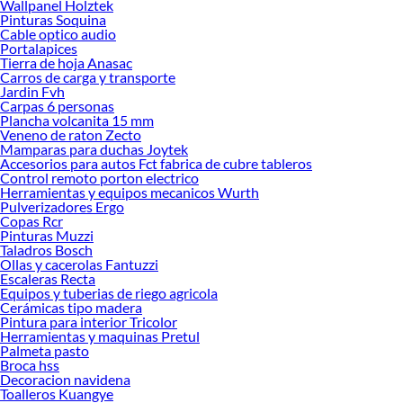
Wallpanel Holztek
Pinturas Soquina
Cable optico audio
Portalapices
Tierra de hoja Anasac
Carros de carga y transporte
Jardin Fvh
Carpas 6 personas
Plancha volcanita 15 mm
Veneno de raton Zecto
Mamparas para duchas Joytek
Accesorios para autos Fct fabrica de cubre tableros
Control remoto porton electrico
Herramientas y equipos mecanicos Wurth
Pulverizadores Ergo
Copas Rcr
Pinturas Muzzi
Taladros Bosch
Ollas y cacerolas Fantuzzi
Escaleras Recta
Equipos y tuberias de riego agricola
Cerámicas tipo madera
Pintura para interior Tricolor
Herramientas y maquinas Pretul
Palmeta pasto
Broca hss
Decoracion navidena
Toalleros Kuangye