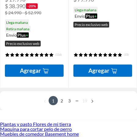
$ 38.390
-20%
Llega mañana
$ 24.990 - $ 52.990
Envío
Plus
+
Llega mañana
Precio exclusivo web
Retira mañana
Envío
Plus
+
Precio exclusivo web
(116)
(15)
Agregar
Agregar
...
1
2
3
19
Plantas y pasto Flores de mi tierra
Maquina para cortar pelo de perro
Muebles de comedor Basement home