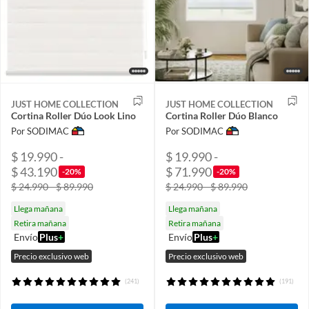
JUST HOME COLLECTION
JUST HOME COLLECTION
Cortina Roller Dúo Look Lino
Cortina Roller Dúo Blanco
Por SODIMAC
Por SODIMAC
$ 19.990 -
$ 19.990 -
$ 43.190
$ 71.990
-20%
-20%
$ 24.990 - $ 89.990
$ 24.990 - $ 89.990
Llega mañana
Llega mañana
Retira mañana
Retira mañana
Envío
Plus
+
Envío
Plus
+
Precio exclusivo web
Precio exclusivo web
(241)
(191)