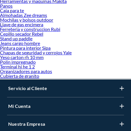
Herramientas y maquinas Makita
Panos
Caja para te
Almohadas Zee dreams
Mochilas y bolsos outdoor
Llave de gas encimera
Ferreteria y construccion Rubi
Cepillo secador Rebel
Stand up paddle
Jeans cargo hombre
Pintura para interior Sipa
Chapas de seguridad y cerrojos Yale
Yeso carton rh 10 mm
Polin impregnado
Terminal hi he 1 2
Organizadores para autos
Cubierta de granito
Servicio al Cliente
Mi Cuenta
Nuestra Empresa