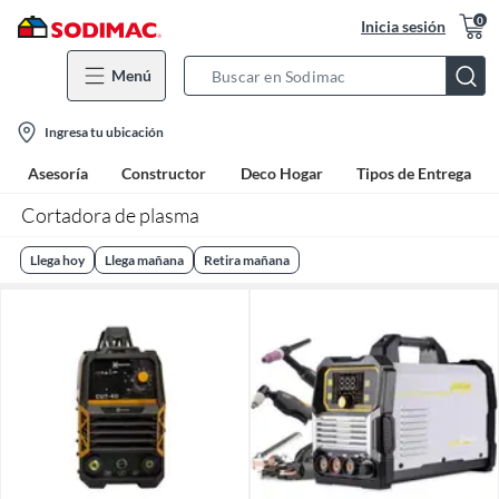
0
Inicia sesión
Menú
Search
Bar
location-
Ingresa tu ubicación
icon
Asesoría
Constructor
Deco Hogar
Tipos de Entrega
Cortadora de plasma
Llega hoy
Llega mañana
Retira mañana