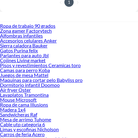
1
Ropa de trabajo 90 grados
Zona gamer Factorytech
Alfombras infantiles
Accesorios celulares Anker
Sierra caladora Bauker
Gatos Purina felix
Parlantes para auto Jbl
Cojines Living market
Pisos y revestimientos Ceramicas toro
Camas para perro Koba
Juegos de mesa Mattel
Maquinas para cortar pelo Babyliss pro
Dormitorio infantil Doomoo
Air fryer Oster
Lavaplatos Tramontina
Mouse Microsoft
Ropa de cama Illusions
Madera 1x4
Sandwicheras Raf
Mesa de arrimo Tuhome
Cable utp categoria 6
Limas y escofinas Nicholson
Carros de feria Acero