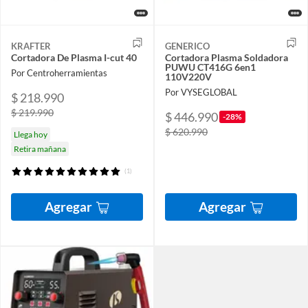
KRAFTER
GENERICO
Cortadora De Plasma I-cut 40
Cortadora Plasma Soldadora
PUWU CT416G 6en1
Por Centroherramientas
110V220V
Por VYSEGLOBAL
$ 218.990
$ 219.990
$ 446.990
-28%
$ 620.990
Llega hoy
Retira mañana
(1)
Agregar
Agregar